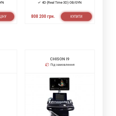
GYN
4D (Real Time 3D) OB/GYN
808 200 грн.
ЦІНУ
КУПИТИ
CHISON I9
Під замовлення