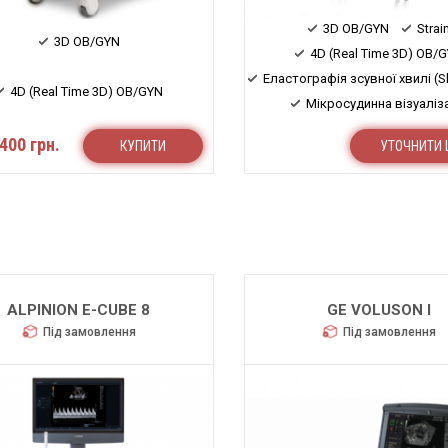
3D OB/GYN
Strai
3D OB/GYN
4D (Real Time 3D) OB/
Еластографія зсувної хвилі (S
4D (Real Time 3D) OB/GYN
Мікросудинна візуаліз
400 грн.
КУПИТИ
УТОЧНИТИ 
ALPINION E-CUBE 8
GE VOLUSON I
Під замовлення
Під замовлення