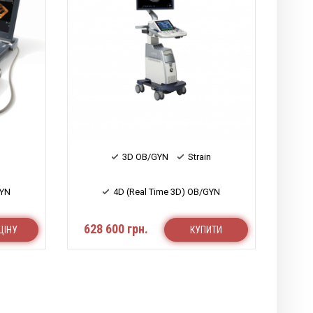
3D OB/GYN
Strain
GYN
4D (Real Time 3D) OB/GYN
628 600 грн.
ЦІНУ
КУПИТИ