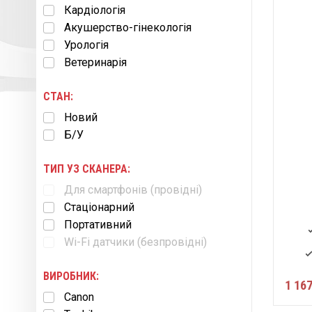
Кардіологія
Акушерство-гінекологія
Урологія
Ветеринарія
СТАН:
Новий
Б/У
ТИП УЗ СКАНЕРА:
Для смартфонів (провідні)
Cтаціонарний
Портативний
Wi-Fi датчики (безпровідні)
ВИРОБНИК:
1 167
Canon