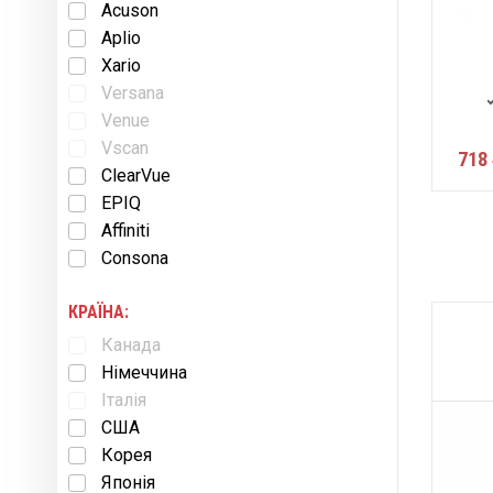
Acuson
Aplio
Xario
Versana
Venue
Vscan
718 
ClearVue
EPIQ
Affiniti
Consona
КРАЇНА:
Канада
Німеччина
Італія
США
Корея
Японія