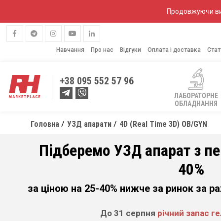
Продовжуючи вик
Навчання
Про нас
Відгуки
Оплата і доставка
Стат
+38
095 552 57 96
ЛАБОРАТОРНЕ
ОБЛАДНАННЯ
Головна
УЗД апарати
4D (Real Time 3D) OB/GYN
Підберемо УЗД апарат з п
40%
за ціною на 25-40% нижче за ринок за р
До 31 серпня
річний запас г