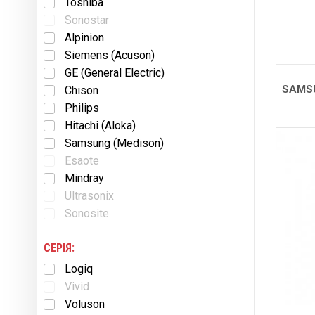
Toshiba
Sonostar
Alpinion
Siemens (Acuson)
GE (General Electric)
SAMSU
Chison
Philips
Hitachi (Aloka)
Samsung (Medison)
Esaote
Mindray
Ultrasonix
Sonosite
СЕРІЯ:
Logiq
Vivid
Voluson