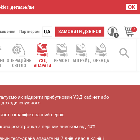
OK
kies,
детальніше
UA
RU
ЗАМОВИТИ ДЗВІНОК
нащення
Партнерам
НІ
ОПЕРАЦІЙНЕ
УЗД
РЕМОНТ
АПГРЕЙД
ОРЕНДА
І
СВІТЛО
АПАРАТИ
ьтуємо як відкрити прибутковий УЗД кабінет або
 доходи існуючого
кості і кваліфікованний сервіс
кова розстрочка з першим внеском від 40%
ний тест-драйв апарату на 7 днів у вас в клініці