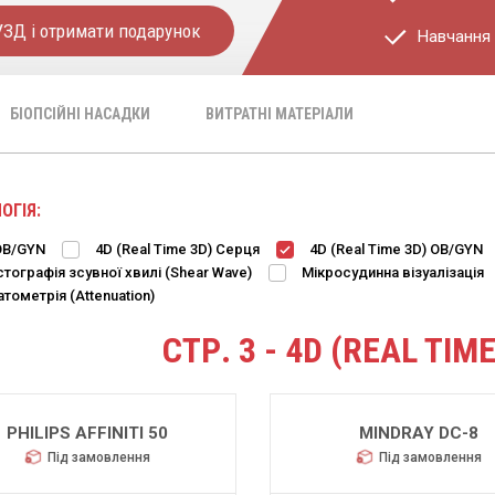
УЗД і отримати подарунок
Навчання 
БІОПСІЙНІ НАСАДКИ
ВИТРАТНІ МАТЕРІАЛИ
ОГІЯ:
OB/GYN
4D (Real Time 3D) Cерця
4D (Real Time 3D) OB/GYN
стографія зсувної хвилі (Shear Wave)
Мікросудинна візуалізація
тометрія (Attenuation)
СТР. 3 - 4D (REAL TIM
PHILIPS AFFINITI 50
MINDRAY DC-8
Під замовлення
Під замовлення