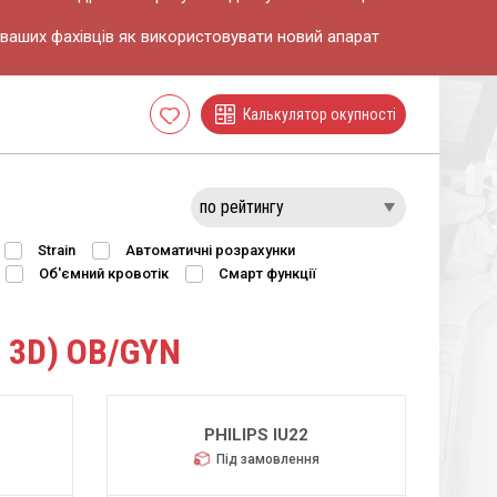
ваших фахівців як використовувати новий апарат
Калькулятор окупності
Cписок
бажань
Strain
Автоматичні розрахунки
Об'ємний кровотік
Смарт функції
E 3D) OB/GYN
PHILIPS IU22
Під замовлення