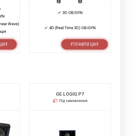
n
3D OB/GYN
GYN
hear Wave)
4D (Real Time 3D) OB/GYN
ація
ЦІНУ
УТОЧНИТИ ЦІНУ
GE LOGIQ P7
Під замовлення