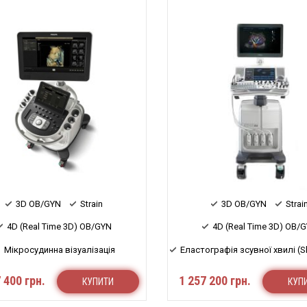
3D OB/GYN
Strain
3D OB/GYN
Strai
4D (Real Time 3D) OB/GYN
4D (Real Time 3D) OB/
Мікросудинна візуалізація
Еластографія зсувної хвилі (S
 400 грн.
1 257 200 грн.
КУПИТИ
КУП