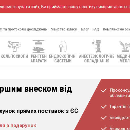
ористовувати сайт, Ви приймаєте нашу політику використання coo
ті та протоколи досліджень
Майстер-класи
Блог
FAQ
Комплексне ос
КОЛЬПОСКОПИ
РЕНТГЕН
ЕНДОСКОПІЧНІ
АНЕСТЕЗІОЛОГІЧНЕ
МЕДИЧ
АПАРАТИ
СИСТЕМИ
ОБЛАДНАННЯ
МЕБЛ
ершим внеском від
Проконсул
збільшити
Гарантія я
ахунок прямих поставок з ЄС
Безвідсот
еля в подарунок
Безкоштов