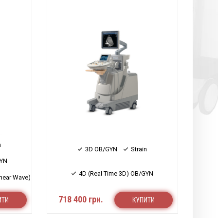
n
3D OB/GYN
Strain
GYN
4D (Real Time 3D) OB/GYN
hear Wave)
718 400 грн.
ИТИ
КУПИТИ