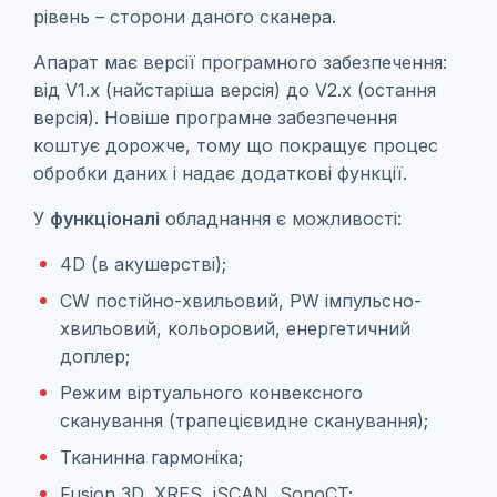
рівень – сторони даного сканера.
Апарат має версії програмного забезпечення:
від V1.x (найстаріша версія) до V2.x (остання
версія). Новіше програмне забезпечення
коштує дорожче, тому що покращує процес
обробки даних і надає додаткові функції.
У
функціоналі
обладнання є можливості:
4D (в акушерстві);
СW постійно-хвильовий, PW імпульсно-
хвильовий, кольоровий, енергетичний
доплер;
Режим віртуального конвексного
сканування (трапецієвидне сканування);
Тканинна гармоніка;
Fusion 3D, XRES, iSCAN, SonoCT;