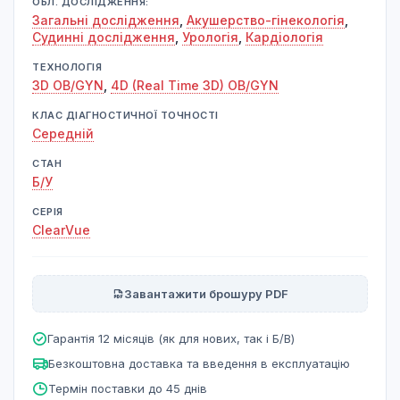
ОБЛ. ДОСЛІДЖЕННЯ:
Загальні дослідження
,
Акушерство-гінекологія
,
Судинні дослідження
,
Урологія
,
Кардіологія
ТЕХНОЛОГІЯ
3D OB/GYN
,
4D (Real Time 3D) OB/GYN
КЛАС ДІАГНОСТИЧНОЇ ТОЧНОСТІ
Середній
СТАН
Б/У
СЕРІЯ
ClearVue
Завантажити брошуру PDF
Гарантія 12 місяців (як для нових, так і Б/В)
Безкоштовна доставка та введення в експлуатацію
Термін поставки до 45 днів