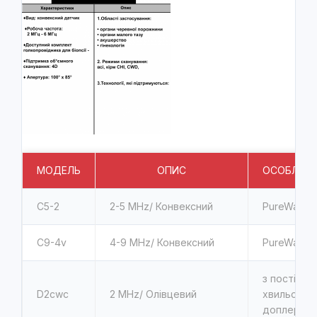
МОДЕЛЬ
ОПИС
ОСОБЛИВО
C5-2
2-5 MHz/ Конвексний
PureWave
C9-4v
4-9 MHz/ Конвексний
PureWave
з постійно
D2cwc
2 MHz/ Олівцевий
хвильовим
доплером