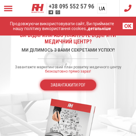
+38
095 552 57 96
UA
RU
Продовжуючи використовувати сайт, Ви приймаєте
OK
нашу політику використання cookies,
детальніше
ВИ ВІДКРИЛИ АБО ПЛАНУЄТЕ ВІДКРИТИ
МЕДИЧНИЙ ЦЕНТР?
МИ ДІЛИМОСЬ З ВАМИ СЕКРЕТАМИ УСПІХУ!
Завантажте маркетинговий план розвитку медичного центру
безкоштовно прямо зараз!
ЗАВАНТАЖИТИ PDF