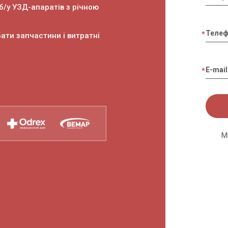
б/у УЗД-апаратів з річною
Теле
ати запчастини і витратні
E-mail
М