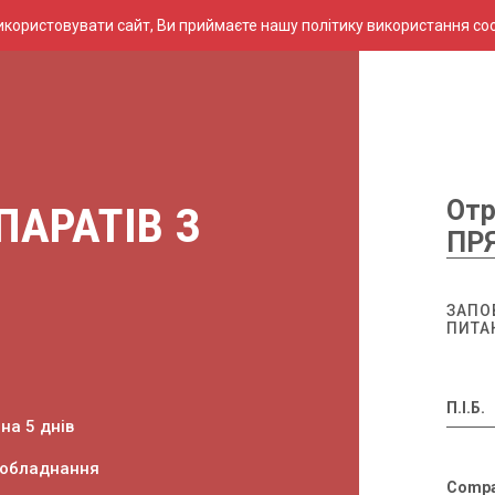
ористовувати сайт, Ви приймаєте нашу політику використання coo
Отр
ПАРАТІВ З
ПР
ЗАПО
ПИТА
П.І.Б.
на 5 днів
 обладнання
Comp