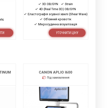
3D OB/GYN
Strain
4D (Real Time 3D) OB/GYN
Еластографія зсувної хвилі (Shear Wave)
Об'ємний кровотік
GYN
Мікросудинна візуалізація
Стеатометрія (Attenuation)
ИТИ
УТОЧНИТИ ЦІНУ
ATINUM
CANON APLIO I600
Під замовлення