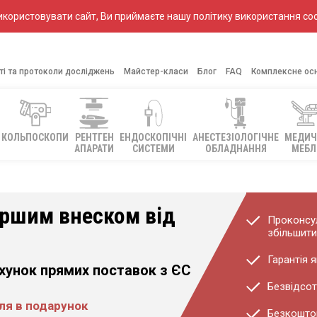
ористовувати сайт, Ви приймаєте нашу політику використання coo
ті та протоколи досліджень
Майстер-класи
Блог
FAQ
Комплексне ос
КОЛЬПОСКОПИ
РЕНТГЕН
ЕНДОСКОПІЧНІ
АНЕСТЕЗІОЛОГІЧНЕ
МЕДИЧ
АПАРАТИ
СИСТЕМИ
ОБЛАДНАННЯ
МЕБЛ
ершим внеском від
Проконсул
збільшити
Гарантія я
ахунок прямих поставок з ЄС
Безвідсот
еля в подарунок
Безкоштов