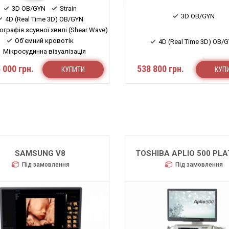
3D OB/GYN
Strain
3D OB/GYN
4D (Real Time 3D) OB/GYN
ографія зсувної хвилі (Shear Wave)
Об'ємний кровотік
4D (Real Time 3D) OB/
Мікросудинна візуалізація
 000 грн.
538 800 грн.
КУПИТИ
КУП
SAMSUNG V8
TOSHIBA APLIO 500 PL
Під замовлення
Під замовлення