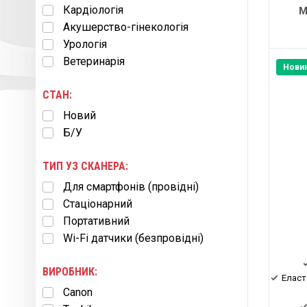
Кардіологія
M
Акушерство-гінекологія
Урологія
Ветеринарія
Нови
СТАН:
Новий
Б/У
ТИП УЗ СКАНЕРА:
Для смартфонів (провідні)
Cтаціонарний
Портативний
Wi-Fi датчики (безпровідні)
ВИРОБНИК:
Еласт
Canon