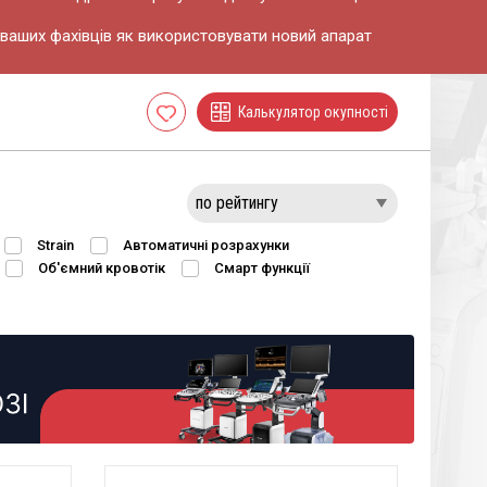
ваших фахівців як використовувати новий апарат
Калькулятор окупності
Cписок
бажань
Strain
Автоматичні розрахунки
Об'ємний кровотік
Смарт функції