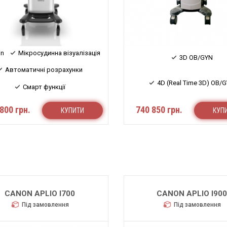
in
Мікросудинна візуалізація
3D OB/GYN
Автоматичні розрахунки
4D (Real Time 3D) OB/
Смарт функції
800 грн.
740 850 грн.
КУПИТИ
КУП
CANON APLIO I700
CANON APLIO I90
Під замовлення
Під замовлення