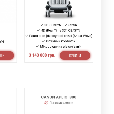
3D OB/GYN
Strain
4D (Real Time 3D) OB/GYN
Еластографія зсувної хвилі (Shear Wave)
Об'ємний кровотік
GYN
Мікросудинна візуалізація
Стеатометрія (Attenuation)
3 143 000 грн.
ИТИ
КУПИТИ
0
CANON APLIO I800
Під замовлення