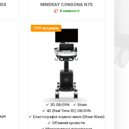
N5S
MINDRAY CONSONA N7S
В наявності
ТОП продажів
3D OB/GYN
Strain
4D (Real Time 3D) OB/GYN
ація
Еластографія зсувної хвилі (Shear Wave)
Об'ємний кровотік
Мікросудинна візуалізація