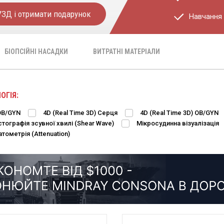
УЗД і отримати подарунок
Навчання 
БІОПСІЙНІ НАСАДКИ
ВИТРАТНІ МАТЕРІАЛИ
ОГІЯ:
OB/GYN
4D (Real Time 3D) Cерця
4D (Real Time 3D) OB/GYN
стографія зсувної хвилі (Shear Wave)
Мікросудинна візуалізація
тометрія (Attenuation)