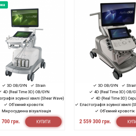
нка
3D OB/GYN
Strain
3D OB/GYN
Strai
4D (Real Time 3D) OB/GYN
4D (Real Time 3D) OB/
ографія зсувної хвилі (Shear Wave)
4D (Real Time 3D) Cер
Об'ємний кровотік
Еластографія зсувної хвилі (S
Мікросудинна візуалізація
Об'ємний кровотік
Стеатометрія (Attenuation)
Мікросудинна візуаліз
 700 грн.
2 559 300 грн.
КУПИТИ
КУП
Стеатометрія (Attenuat