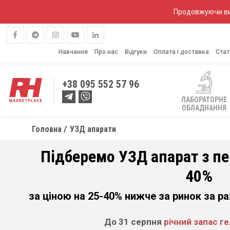
Продовжуючи вик
Навчання
Про нас
Відгуки
Оплата і доставка
Стат
+38
095 552 57 96
ЛАБОРАТОРНЕ
ОБЛАДНАННЯ
Головна
УЗД апарати
Підберемо УЗД апарат з п
40%
за ціною на 25-40% нижче за ринок за р
До 31 серпня
річний запас г