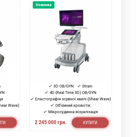
Новинка
n
3D OB/GYN
Strain
GYN
4D (Real Time 3D) OB/GYN
ця
Еластографія зсувної хвилі (Shear Wave)
hear Wave)
Об'ємний кровотік
Мікросудинна візуалізація
ація
Стеатометрія (Attenuation)
2 245 000 грн.
ИТИ
КУПИТИ
ion)