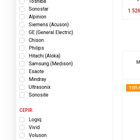
Toshiba
Sonostar
1 526
Alpinion
Siemens (Acuson)
GE (General Electric)
Chison
Philips
Hitachi (Aloka)
M
Samsung (Medison)
Esaote
Mindray
Ultrasonix
ТОП 
Sonosite
СЕРІЯ:
Logiq
Vivid
Voluson