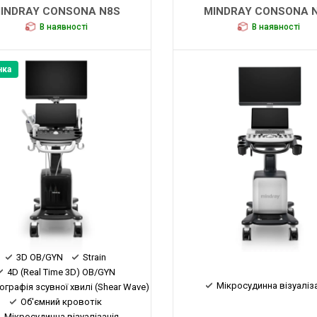
INDRAY CONSONA N8S
MINDRAY CONSONA 
В наявності
В наявності
нка
3D OB/GYN
Strain
4D (Real Time 3D) OB/GYN
Мікросудинна візуаліз
ографія зсувної хвилі (Shear Wave)
Об'ємний кровотік
Мікросудинна візуалізація