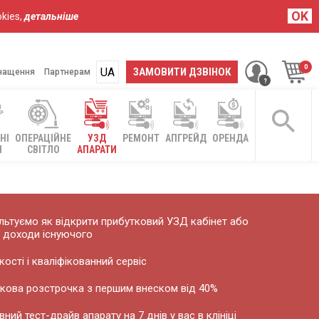
OK
kies,
детальніше
UA
RU
ЗАМОВИТИ ДЗВІНОК
нащення
Партнерам
НІ
ОПЕРАЦІЙНЕ
УЗД
РЕМОНТ
АПГРЕЙД
ОРЕНДА
І
СВІТЛО
АПАРАТИ
ьтуємо як відкрити прибутковий УЗД кабінет або
 доходи існуючого
кості і кваліфікованний сервіс
кова розстрочка з першим внеском від 40%
ний тест-драйв апарату на 7 днів у вас в клініці