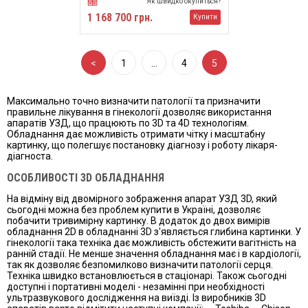
Як швидко окупиться?
1 168 700 грн.
Купити
<
1
…
4
5
Максимально точно визначити патології та призначити
правильне лікування в гінекології дозволяє використання
апаратів УЗД, що працюють по 3D та 4D технологіям.
Обладнання дає можливість отримати чітку і масштабну
картинку, що полегшує постановку діагнозу і роботу лікаря-
діагноста.
ОСОБЛИВОСТІ 3D ОБЛАДНАННЯ
На відміну від двомірного зображення апарат УЗД 3D, який
сьогодні можна без проблем купити в Україні, дозволяє
побачити тривимірну картинку. В додаток до двох вимірів
обладнання 2D в обладнанні 3D з'являється глибина картинки. У
гінекології така техніка дає можливість обстежити вагітність на
ранній стадії. Не менше значення обладнання має і в кардіології,
так як дозволяє безпомилково визначити патології серця.
Техніка швидко встановлюється в стаціонарі. Також сьогодні
доступні і портативні моделі - незамінні при необхідності
ультразвукового дослідження на виїзді. Із виробників 3D