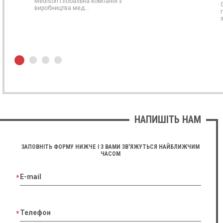
Medison Глобальна компанія з
зручно робити пункції з допомогою технології
виробництва мед...
NeedleMate+
10.01.2023
Євген Коваленко
CHISON QBit 9
★ ★ ★ ★ ★
Задоволені картинкою та доплерами, взагалі
функціонал приємно вразив. Використовуємо для
загальних досліджень, скринінгів та біопсій.
НАПИШІТЬ НАМ
Відмічаєм зручність проведення біопсій з допомогою
опції Super Needle
ЗАПОВНІТЬ ФОРМУ НИЖЧЕ І З ВАМИ ЗВ'ЯЖУТЬСЯ НАЙБЛИЖЧИМ
ЧАСОМ
17.12.2022
Анастасія Бондаренко
E-mail
CHISON QBit 7
★ ★ ★ ★ ★
Дуже задоволена апаратом, особливо його
Телефон
картинкою. Очевидний вплив технології Multiple
Compound Imaging