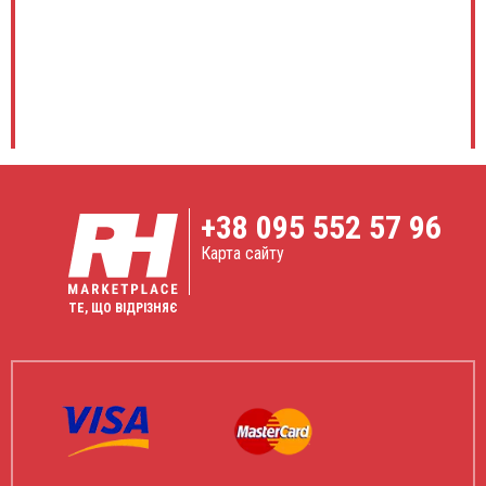
судин.
06.10.2022
Сергій Шевченко
PHILIPS ClearVue 550
★ ★ ★ ★ ★
Чудовий, компактний та мобільний апарат. Широко
використовуємо в нашій клініці як мобільний апарат в
+38
095 552 57 96
операційній та в перев'язочній служить нам відмінну
службу. Картинкою задоволені з допомогою опції
Карта сайту
SonoCT наче на апараті МРТ.
ТЕ, ЩО ВІДРІЗНЯЄ
12.09.2022
Марія Кравчук
PHILIPS iU22
★ ★ ★ ★ ★
За свої гроші дуже хороший апарат, задоволені якістю
сірошкальної картинки та доплерів. Під час дослідень
відмічу роботу функції XRES адже видно що на різних
присетах під її впливом картинка адаптується та стає