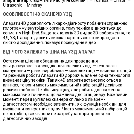
апаратів варто відмітити наступні компанії: — Toshiba — Chison —
Ultrasonix — Mindray
ОСОБЛИВОСТІ 4D СКАНЕРІВ УЗД
Апарати 4D дозволяють лікарю-діагносту побачити справжню
голограмму внутрішніх органів, тому техніка відноситься до
сегменту High-End. Якщо технологія 3D видає 3D-зображення, то
4Д УЗД-апарат, досить висока вартість якого виправдана
якістю дослідження, показує посекундне відео.
ВІД ЧОГО ЗАЛЕЖИТЬ ЦІНА НА УЗД АПАРАТ
Остаточна ціна на обладнання для проведення
ультразвукового дослідження залежить від: — технології
сканування — рівня виробника — комплектації — наявності опцій
та режимів роботи Апарати 4D дорожче, але не одна технологія
визначає ціну техніки. Так як 4D апарати встановлюються в
клініках, то вони мають максимальний набір опцій і декілька
режимів роботи. Це збільшує ціну, але робить дослідження
максимально точними, що важливо для стаціонару. Важливий
момент: перед купівлею сканера спільно з лікарем-
діагностистом необхідно визначити , які функції необхідні для
вирішення конкретних задач. Часто максимальний набір опцій
не потрібен, так як вони не затребувані при проведенні
діагностичних заходів.