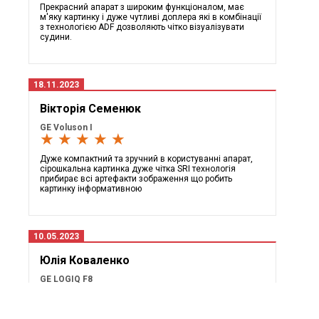
Прекрасний апарат з широким функціоналом, має
м'яку картинку і дуже чутливі доплера які в комбінації
з технологією ADF дозволяють чітко візуалізувати
судини.
18.11.2023
Вікторія Семенюк
GE Voluson I
★ ★ ★ ★ ★
Дуже компактний та зручний в користуванні апарат,
сірошкальна картинка дуже чітка SRI технологія
прибирає всі артефакти зображення що робить
картинку інформативною
10.05.2023
Юлія Коваленко
GE LOGIQ F8
★ ★ ★ ★ ★
В апарата прекрасна фірмова сірошкальна кратинка і