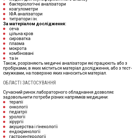
бактеріологічні аналізатори
коагулометри
ІФА аналізатори
титратори і ін.
За матеріалом дослідження:
сеча
цільна кров
сироватка
плазма
мокрота
комбіновані
та ін
Також, розрізняють медичні аналізатори які працюють або з
пробірками, в яких міститься матеріал дослідження, або з тест-
смужками, на поверхню яких наноситься матеріал.
ОБЛАСТІ ЗАСТОСУВАННЯ
Сучасний ринок лабораторного обладнання дозволяє
задовольнити потреби різних напрямків медицини:
терапії
онкології
педіатрії
урології
хірургії
акушерства і гінекології
ендокринології
гастроентерології