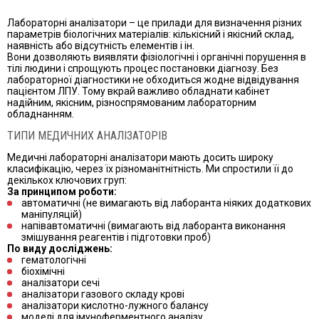
Лабораторні аналізатори – це прилади для визначення різних
параметрів біологічних матеріалів: кількісний і якісний склад,
наявність або відсутність елементів і ін.
Вони дозволяють виявляти фізіологічні і органічні порушення в
тілі людини і спрощують процес постановки діагнозу. Без
лабораторної діагностики не обходиться жодне відвідування
пацієнтом ЛПУ. Тому вкрай важливо обладнати кабінет
надійним, якісним, різноспрямованим лабораторним
обладнанням.
ТИПИ МЕДИЧНИХ АНАЛІЗАТОРІВ
Медичні лабораторні аналізатори мають досить широку
класифікацію, через їх різноманітнітність. Ми спростили її до
декількох ключових груп:
За принципом роботи:
автоматичні (не вимагають від лаборанта ніяких додаткових
маніпуляцій)
напівавтоматичні (вимагають від лаборанта виконання
змішування реагентів і підготовки проб)
По виду досліджень:
гематологічні
біохімічні
аналізатори сечі
аналізатори газового складу крові
аналізатори кислотно-лужного балансу
моделі для імуноферментного аналізу