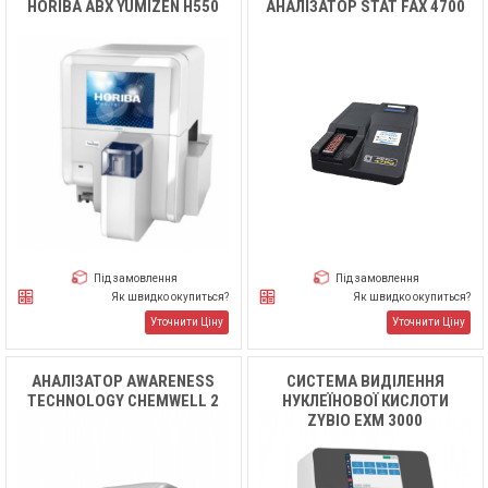
HORIBA ABX YUMIZEN H550
АНАЛІЗАТОР STAT FAX 4700
Під замовлення
Під замовлення
Як швидко окупиться?
Як швидко окупиться?
Уточнити Ціну
Уточнити Ціну
АНАЛІЗАТОР AWARENESS
СИСТЕМА ВИДІЛЕННЯ
TECHNOLOGY CHEMWELL 2
НУКЛЕЇНОВОЇ КИСЛОТИ
ZYBIO EXM 3000