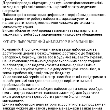
Дорожчі прилади підходять для вузькоспеціалізованих клінік
та мед центрів, які охоплюють широкий спектр медичних
напрямків.
Лабораторні аналізатори з цифровим інтерфейсом дозволяють
в рази спростити роботу лаборанта, адже запустити і
налаштувати прилад можна лише кількома дотиками на
сенсорному екрані.
Ви самі обираєте який прилад замовити і за яку вартість, а
також які потреби буде задовольняти придбане обладнання.
КУПИТИ ЛАБОРАТОРНИЙ АНАЛІЗАТОР В КОМПАНІЇ RH
Компанія RH пропонує купити аналізатори лабораторні за
доступними цінами з безкоштовною доставкою до Харкова,
Запоріжжя, Херсону, Києва або в будь-яке інше місто України.
Наша компанія ретельно підбирає виробників лабораторних
аналізаторів, щоб надати клієнтам тільки надійне і якісне
обладнання з усією супутньою документацією і гарантією, а
також прайсом під різні розміри бюджету.
У нас є власний сервісний центр і постійна технічна підтримка в
онлайн режимі, яка дозволяє швидко вирішити виниклі
проблеми або питання.
У нашому каталозі ви знайдете лабораторні аналізатори будь-
якого типу (автоматичні і напівавтоматичні), для будь-яких
видів досліджень і для роботи з різними біологічними
матеріалами.
Ціни на лабораторні аналізатори і їх доступність до продажу ви
завжди можете дізнатися у наших менеджерів за вказаними