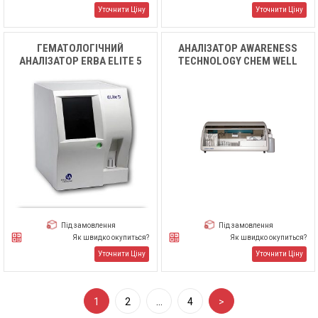
Уточнити Ціну
Уточнити Ціну
ГЕМАТОЛОГІЧНИЙ
АНАЛІЗАТОР AWARENESS
АНАЛІЗАТОР ERBA ELITE 5
TECHNOLOGY CHEM WELL
Під замовлення
Під замовлення
Як швидко окупиться?
Як швидко окупиться?
Уточнити Ціну
Уточнити Ціну
1
2
…
4
>