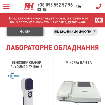
+38
095 552 57 96
UA
RU
Продовжуючи використовувати сайт, Ви приймаєте
Головна
Лабораторне обладнання
OK
нашу політику використання cookies,
детальніше
ФІЛЬТР
ЛАБОРАТОРНЕ ОБЛАДНАННЯ
ВЕНОЗНИЙ СКАНЕР
MINDRAY BA-88А
FUYOUMED FY-500 ІЗ
ПІДСТАВКОЮ