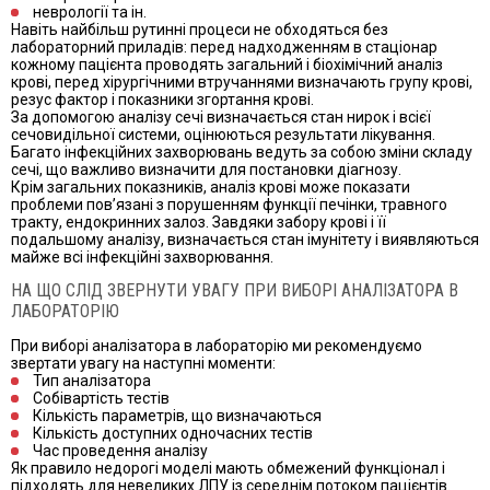
неврології та ін.
Навіть найбільш рутинні процеси не обходяться без
лабораторний приладів: перед надходженням в стаціонар
кожному пацієнта проводять загальний і біохімічний аналіз
крові, перед хірургічними втручаннями визначають групу крові,
резус фактор і показники згортання крові.
За допомогою аналізу сечі визначається стан нирок і всієї
сечовидільної системи, оцінюються результати лікування.
Багато інфекційних захворювань ведуть за собою зміни складу
сечі, що важливо визначити для постановки діагнозу.
Крім загальних показників, аналіз крові може показати
проблеми пов’язані з порушенням функції печінки, травного
тракту, ендокринних залоз. Завдяки забору крові і її
подальшому аналізу, визначається стан імунітету і виявляються
майже всі інфекційні захворювання.
НА ЩО СЛІД ЗВЕРНУТИ УВАГУ ПРИ ВИБОРІ АНАЛІЗАТОРА В
ЛАБОРАТОРІЮ
При виборі аналізатора в лабораторію ми рекомендуємо
звертати увагу на наступні моменти:
Тип аналізатора
Собівартість тестів
Кількість параметрів, що визначаються
Кількість доступних одночасних тестів
Час проведення аналізу
Як правило недорогі моделі мають обмежений функціонал і
підходять для невеликих ЛПУ із середнім потоком пацієнтів.