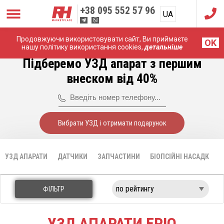
+38
095 552 57 96
UA
RU
Продовжуючи використовувати сайт, Ви приймаєте
Головна
УЗД апарати
EPIQ
OK
нашу політику використання cookies,
детальніше
Підберемо УЗД апарат з першим
внеском від 40%
Вибрати УЗД і отримати подарунок
УЗД АПАРАТИ
ДАТЧИКИ
ЗАПЧАСТИНИ
БІОПСІЙНІ НАСАДКИ
ФІЛЬТР
УЗД АПАРАТИ EPIQ