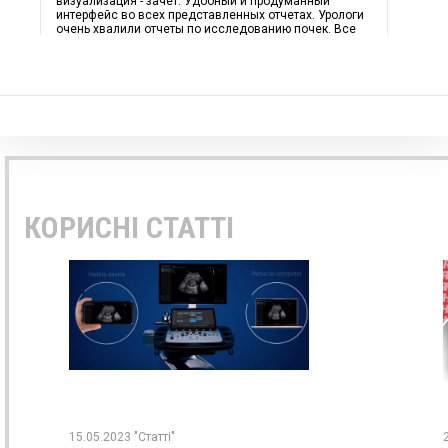
визуализация - зачет. Удобный и продуманный
интерфейс во всех представленных отчетах. Урологи
очень хвалили отчеты по исследованию почек. Все
датчики предоставляют удобный, широкий диапазон
частот. Узи аппарат Филлипс экспертного класса,
действительно современен и продуман до мелочей.
Работает быстро, информативно предоставляет все
отчеты. Скорость обработки данных превосходная.
технология “сдвиговая волна” дает отличную
возможность диагностировать печеночные
заболевания. очень многопрофильный и качественно
собранный аппарат. Рекомендуем всем крупным
медицинским центрам.
КОРИСНІ СТАТТІ
15.05.2023 "Статті"