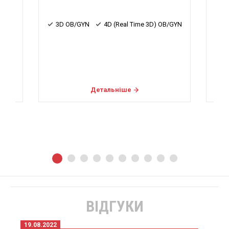
3D OB/GYN
4D (Real Time 3D) OB/GYN
Wave)
Е
Детальніше
ВІДГУКИ
19.08.2022