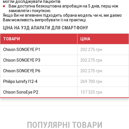
могли досліджувати пацієнтів.
Вам доступна безкоштовна апробація на 5 днів, перш ніж
замовляти і покупкою.
Якщо Ви не впевнені підходить обрана модель чи ні, ми даємо
Вам можливість випробувати її на практиці.
ЦІНА НА УЗД АПАРАТИ ДЛЯ СМАРТФОНУ
ТОВАРИ
ЦІНА
Chison SONOEYE P1
202 275 грн.
Chison SONOEYE P3
202 275 грн.
Chison SONOEYE P6
202 275 грн.
Philips lumify l12-4
269 700 грн.
Chison SonoEye P2
157 325 грн.
ПОПУЛЯРНІ ТОВАРИ