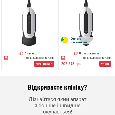
Оплата
частинами
В наявності
Під замовлення
Як швидко окупиться?
Як швидко окупиться?
202 275 грн.
Уточнити Ціну
Купити
Відкриваєте клініку?
Дізнайтеся який апарат
якісніше і швидше
окупається!