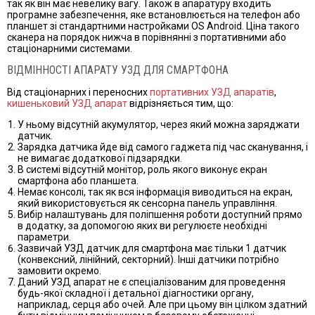
так як він має невелику вагу. Також в апаратуру входить
програмне забезпечення, яке встановлюється на телефон або
планшет зі стандартними настройками OS Android. Ціна такого
сканера на порядок нижча в порівнянні з портативними або
стаціонарними системами.
ВІДМІННОСТІ АПАРАТУ УЗД ДЛЯ СМАРТФОНА
Від стаціонарних і переносних
портативних УЗД апаратів
,
кишеньковий УЗД апарат
відрізняється тим, що:
У ньому відсутній акумулятор, через який можна заряджати
датчик.
Зарядка датчика йде від самого гаджета під час сканування, і
не вимагає додаткової підзарядки.
В системі відсутній монітор, роль якого виконує екран
смартфона або планшета.
Немає консолі, так як вся інформація виводиться на екран,
який використовується як сенсорна панель управління.
Вибір налаштувань для поліпшення роботи доступний прямо
в додатку, за допомогою яких ви регулюєте необхідні
параметри.
Зазвичай УЗД датчик для смартфона має тільки 1 датчик
(конвексний, лінійний, секторний). Інші датчики потрібно
замовити окремо.
Даний УЗД апарат не є спеціалізованим для проведення
будь-якої складної і детальної діагностики органу,
наприклад, серця або очей. Але при цьому він цілком здатний