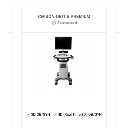
SIEMEN
CHISON QBIT 5 PREMIUM
В наявності
4D
3D OB/GYN
4D (Real Time 3D) OB/GYN
Еластогра