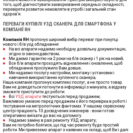
того, щоб діагностувати захворювання середньої складності,
перевіряти розвиток немовляти в утробі і загальний стан
здоров'я.
ПЕРЕВАГИ КУПІВЛІ УЗД СКАНЕРА ДЛЯ СМАРТФОНА У
КОМПАНІЇ RH
Компанія RH
пропонує широкий вибір переваг при покупці
нового і б/в узд обладнання:
На всі апарати надаємо необхідну дозвільну документацію,
згідно із законодавством;
Ми даємо гарантію на 2 роки на б/в сканер і 1 рік на новий;
Все б/в апарати проходять відновлення і оновлення, щоб
обладнання прослужило Вам довше;
Ми надаємо послугу настройки, монтажу і установки і
навчання використанню купленого сканера;
Наша компанія пропонує комплекс послуг, а не просто товар.
Вам не доведеться потонути в інформації з мануала, а відразу
зможете приступити до роботи.
Всі
УЗД апарати
тестуються перед продажем;
Важливою умовою перед продажем є його перевірка в роботі і
тестування на метрологічних фантомах. У нашому сервісному
центрі працюють 10 досвідчених інженерів - вони готові
оперативно виїхати до вас на допомогу.
Надаємо заміну в разі ремонту УЗД апарату;
Вам не потрібно боятися, що під час ремонту буде простий
роботи. Ми привеземо апарат з наявних на складі, щоб Ви і далі