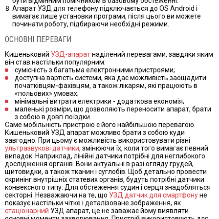
бути відмінним помічником в базовому обстеженні.
Апарат УЗД для телефону підключається до OS Android і
вимагає лише установки програми, після цього ви можете
починати роботу, підбираючи необхідні режими.
ОСНОВНІ ПЕРЕВАГИ
Кишеньковий
УЗД-апарат
наділений перевагами, завдяки яким
він став настільки популярним:
сумісність з багатьма електронними пристроями;
доступна вартість системи, яка дає можливість заощадити
початківцям-фахівцям, а також лікарям, які працюють в
«польових» умовах;
мінімальні витрати електрики - додаткова економія;
маленькі розміри, що дозволяють переносити апарат, брати
з собою в довгі поїздки.
Саме мобільність пристрою є його найбільшою перевагою.
Кишеньковий УЗД апарат можливо брати з собою куди
завгодно. При цьому є можливість використовувати різні
ультразвукові датчики
, змінюючи їх, коли того вимагає певний
випадок.
Наприклад, лінійні датчики потрібні для неглибокого
дослідження органів. Вони актуальні в разі огляду грудей,
щитовидки, а також тканин і суглобів. Щоб детально провести
скринінг внутрішніх статевих органів, будуть потрібні датчики
конвексного типу. Для обстеження судин і серця знадобляться
секторні.
Незважаючи на те, що
УЗД датчик для смартфону
не
показує настільки чітке і деталізоване зображення, як
стаціонарний
УЗД апарат
, це не заважає йому виявляти
основні моменти захворювання.
Пристрій використовують для