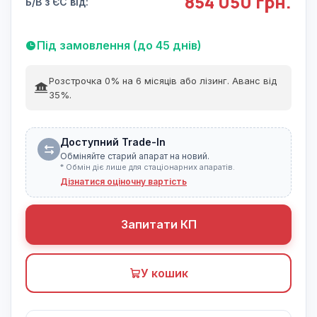
854 050 грн.
Б/В з ЄС від:
Під замовлення (до 45 днів)
Розстрочка 0% на 6 місяців або лізинг. Аванс від
35%.
Доступний Trade-In
Обміняйте старий апарат на новий.
* Обмін діє лише для стаціонарних апаратів.
Дізнатися оціночну вартість
Запитати КП
У кошик