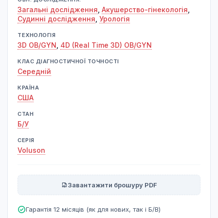
Загальні дослідження
,
Акушерство-гінекологія
,
Судинні дослідження
,
Урологія
ТЕХНОЛОГІЯ
3D OB/GYN
,
4D (Real Time 3D) OB/GYN
КЛАС ДІАГНОСТИЧНОЇ ТОЧНОСТІ
Середній
КРАЇНА
США
СТАН
Б/У
СЕРІЯ
Voluson
Завантажити брошуру PDF
Гарантія 12 місяців (як для нових, так і Б/В)