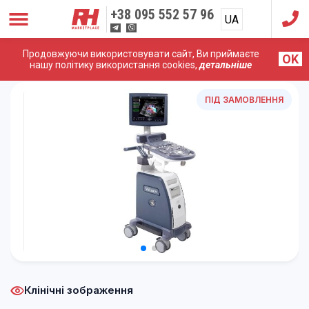
+38
095 552 57 96
UA
RU
Продовжуючи використовувати сайт, Ви приймаєте
OK
Головна
/
УЗД Апарати
/
GE (General Electric)
/
УЗД
нашу політику використання cookies,
детальніше
Апарат – GE Voluson P8
ПІД ЗАМОВЛЕННЯ
Клінічні зображення