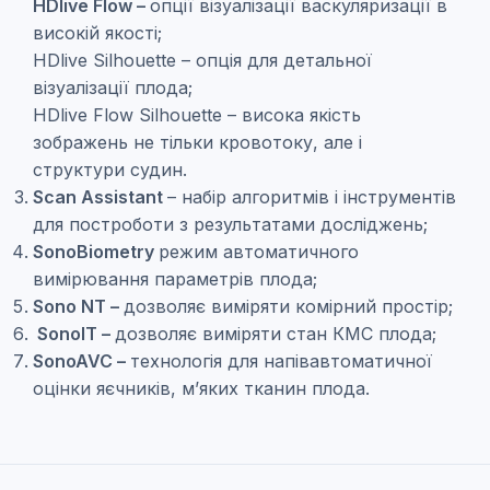
HDlive Flow –
опції візуалізації васкуляризації в
високій якості;
HDlive Silhouette –
опція для детальної
візуалізації плода;
HDlive Flow Silhouette –
висока якість
зображень не тільки кровотоку, але і
структури судин.
Scan Assistant
– набір алгоритмів і інструментів
для построботи з результатами досліджень;
SonoBiometry
режим автоматичного
вимірювання параметрів плода;
Sono NT –
дозволяє виміряти комірний простір;
SonoIT –
дозволяє виміряти стан КМС плода;
SonoAVC –
технологія для напівавтоматичної
оцінки яєчників, м’яких тканин плода.