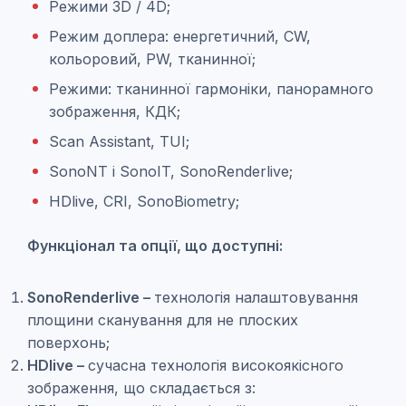
Режими 3D / 4D;
Режим доплера: енергетичний, CW,
кольоровий, PW, тканинної;
Режими: тканинної гармоніки, панорамного
зображення, КДК;
Scan Assistant, TUI;
SonoNT і SonoIT, SonoRenderlive;
HDlive, CRI, SonoBiometry;
Функціонал та опції, що доступні:
SonoRenderlive –
технологія налаштовування
площини сканування для не плоских
поверхонь;
HDlive –
сучасна технологія високоякісного
зображення, що складається з: