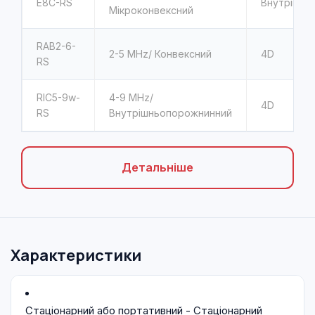
E8C-RS
Внутрішнь
Мікроконвексний
RAB2-6-
2-5
MHz/ Конвексний
4D
RS
RIC5-9w-
4-9
MHz/
4D
RS
Внутрішньопорожнинний
Детальніше
Характеристики
Стаціонарний або портативний - Стаціонарний