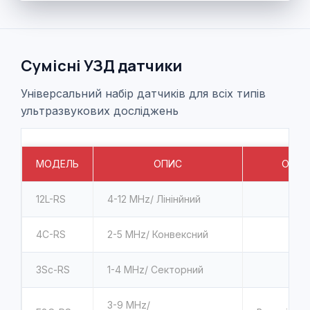
Сумісні УЗД датчики
Універсальний набір датчиків для всіх типів
ультразвукових досліджень
МОДЕЛЬ
ОПИС
ОСОБ
12L-RS
4-12
MHz/ Лінінйний
4C-RS
2-5
MHz/ Конвексний
3Sc-RS
1-4
MHz/ Секторний
3-9
MHz/