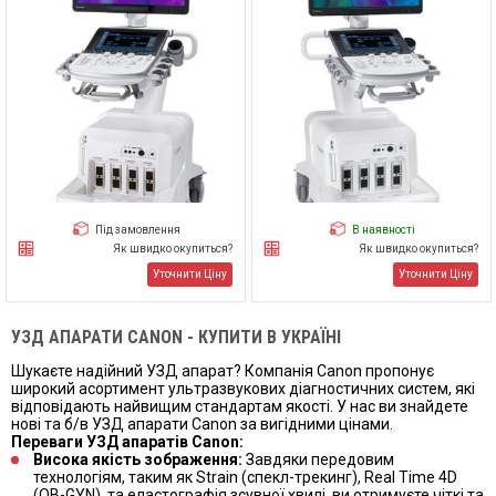
Під замовлення
В наявності
Як швидко окупиться?
Як швидко окупиться?
Уточнити Ціну
Уточнити Ціну
УЗД АПАРАТИ CANON - КУПИТИ В УКРАЇНІ
Шукаєте надійний УЗД апарат? Компанія Canon пропонує
широкий асортимент ультразвукових діагностичних систем, які
відповідають найвищим стандартам якості. У нас ви знайдете
нові та б/в УЗД апарати Canon за вигідними цінами.
Переваги УЗД апаратів Canon:
Висока якість зображення:
Завдяки передовим
технологіям, таким як Strain (спекл-трекинг), Real Time 4D
(OB-GYN), та еластографія зсувної хвилі, ви отримуєте чіткі та