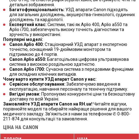
детальні зображення.
Багатофункціональність:
УЗД апарати Canon підходять
для загальних досліджень, акушерства-гінекології, судинних
досліджень та кардіології.
Експертний клас:
Системи, такі як Aplio 400, Aplio a550 та
Aplio i700, забезпечують високу точність діагностики та
зручність у використанні.
Популярні моделі:
Canon Aplio 400:
Стаціонарний УЗД апарат з експертною
точністю, оснащений 19-дюймовим монітором та
підтримкою до 4 портів.
Canon Aplio a550:
Багатоцільова цифрова ультразвукова
система з високою роздільною здатністю.
Canon Aplio i700:
Сучасна система з передовими функціями
для складних клінічних випадків.
Чому варто купити УЗД апарат Canon у нас:
Сервісне обслуговування:
Забезпечуємо введення в
експлуатацію, навчання персоналу та технічну підтримку.
Вигідні умови:
Пропонуємо конкурентні ціни та безкоштовну
доставку по всій Україні.
Замовляйте УЗД апарати Canon на RH.ua!
Читайте відгуки,
порівнюйте моделі та обирайте найкраще рішення для вашого
медичного закладу. Зв'яжіться з нами за телефоном ✆ 0-800-
211-874 для консультації та замовлення.
ЦІНА НА CANON