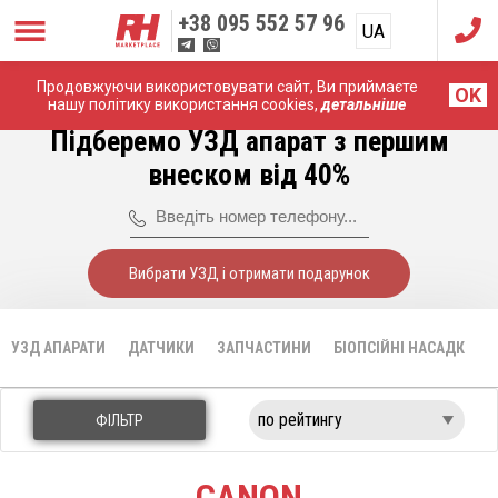
+38
095 552 57 96
UA
RU
Продовжуючи використовувати сайт, Ви приймаєте
Головна
УЗД апарати
Canon
OK
нашу політику використання cookies,
детальніше
Підберемо УЗД апарат з першим
внеском від 40%
Вибрати УЗД і отримати подарунок
УЗД АПАРАТИ
ДАТЧИКИ
ЗАПЧАСТИНИ
БІОПСІЙНІ НАСАДКИ
ФІЛЬТР
CANON