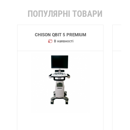
ПОПУЛЯРНІ ТОВАРИ
SIEMENS ACUSON S2000 HELX
EVOLUTION
В наявності
3D OB/GYN
Strain
4D (Real Time 3D) OB/GYN