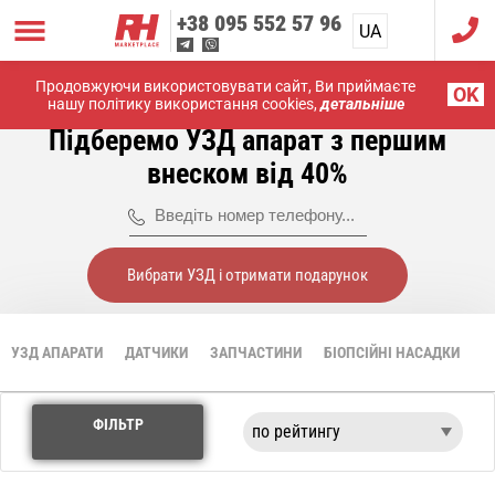
+38
095 552 57 96
UA
RU
Продовжуючи використовувати сайт, Ви приймаєте
Головна
УЗД апарати
Venue
OK
нашу політику використання cookies,
детальніше
Підберемо УЗД апарат з першим
внеском від 40%
Вибрати УЗД і отримати подарунок
УЗД АПАРАТИ
ДАТЧИКИ
ЗАПЧАСТИНИ
БІОПСІЙНІ НАСАДКИ
В
ФІЛЬТР