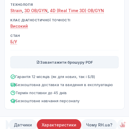
ТЕХНОЛОГІЯ
Strain
,
3D OB/GYN
,
4D (Real Time 3D) OB/GYN
КЛАС ДІАГНОСТИЧНОЇ ТОЧНОСТІ
Високий
СТАН
Б/У
Завантажити брошуру PDF
Гарантія 12 місяців (як для нових, так і Б/В)
Безкоштовна доставка та введення в експлуатацію
Термін поставки до 45 днів
Безкоштовне навчання персоналу
та
Датчики
Характеристики
Чому RH.ua?
Ок