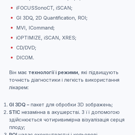
iFOCUSSonoCT, iSCAN;
GI 3DQ, 2D Quantification, ROI;
MVI, ICommand;
iOPTIMIZE, iSCAN, XRES;
CD/DVD;
DICOM.
Він має
технології і режими
, які підвищують
точність діагностики і легкість використання
лікарем:
GI 3DQ –
пакет для обробки 3D зображень;
STIC
незамінна в акушерстві. З її допомогою
здійснюється чотиривимірна візуалізація серця
плоду;
ROI
надає ехоконтрастні і кольорові