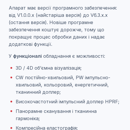
Апарат має версії програмного забезпечення:
від V1.0.0.x (найстаріша версія) до V6.3.x.x
(остання версія). Новіше програмне
забезпечення коштує дорожче, тому що
покращує процес обробки даних і надає
додаткові функції.
У
функціоналі
обладнання є можливості:
3D / 4D об’ємна візуалізація;
CW постійно-хвильовий, PW імпульсно-
хвильовий, кольоровий, енергетичний,
тканинний доплер;
Високочастотний імпульсний доплер HPRF;
Панорамне сканування і тканинна
гармоніка;
Компресійна еластографія;