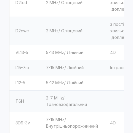
D2tcd
2 MHz/ Олівцевий
хвильовим
доплером
з постійно
D2cwc
2 MHz/ Олівцевий
хвильовим
доплером
VL13-5
5-13 MHz/ Лінійний
4D
L15-7io
7-15 MHz/ Лінійний
Інтраопера
L12-5
5-12 MHz/ Лінійний
2-7 MHz/
T6H
Трансезофагальний
7-15 MHz/
3D9-3v
4D
Внутрішньопорожнинний