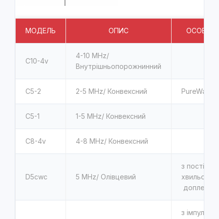
МОДЕЛЬ
ОПИС
ОСОБЛИВ
4-10 MHz/
C10-4v
Внутрішньопорожнинний
C5-2
2-5 MHz/ Конвексний
PureWave
C5-1
1-5 MHz/ Конвексний
C8-4v
4-8 MHz/ Конвексний
з постійно
D5cwc
5 MHz/ Олівцевий
хвильовим
доплером
з імпульсн