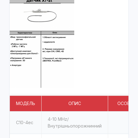
МОДЕЛЬ
ОПИС
ОСОБЛИВ
4-10 MHz/
C10-4ec
Внутрішньопорожнинний