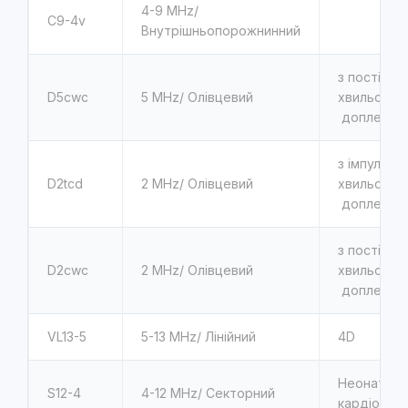
4-9 MHz/
C9-4v
Внутрішньопорожнинний
з постійно
D5cwc
5 MHz/ Олівцевий
хвильовим
доплером
з імпульсн
D2tcd
2 MHz/ Олівцевий
хвильовим
доплером
з постійно
D2cwc
2 MHz/ Олівцевий
хвильовим
доплером
VL13-5
5-13 MHz/ Лінійний
4D
Неонаталь
S12-4
4-12 MHz/ Секторний
кардіологі