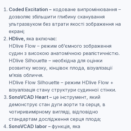
Coded Excitation –
кодоване випромінювання –
дозволяє збільшити глибину сканування
ультразвуком без втрати якості зображення на
екрані;
HDlive,
яка включає:
HDlive Flow – режим об’ємного зображення
судин з високою анатомічною реалістичністю.
HDlive Silhouette – необхідна для оцінки
розвитку мозку, кінцівок плода, візуалізації
м’язів обличчя.
HDlive Flow Silhouette – режим HDlive Flow +
візуалізація стану структури судинної стінки.
SonoVCAD Heart –
це інструмент, який
демонструє стан дуги аорти та серця, в
чотиривимірному вигляді, відповідно
стандартам дослідження серця плода;
SonoVCAD labor –
функція, яка