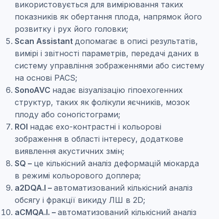
використовується для вимірювання таких
показників як обертання плода, напрямок його
розвитку і рух його головки;
Scan Assistant
допомагає в описі результатів,
вимірі і звітності параметрів, передачі даних в
систему управління зображеннями або систему
на основі PACS;
SonoAVC
надає візуалізацію гіпоехогенних
структур, таких як фолікули яєчників, мозок
плоду або соногістограми;
ROI
надає ехо-контрастні і кольорові
зображення в області інтересу, додаткове
виявлення акустичних змін;
SQ –
це кількісний аналіз деформацій міокарда
в режимі кольорового доплера;
a2DQA.I –
автоматизований кількісний аналіз
обсягу і фракції викиду ЛШ в 2D;
aCMQA.I. –
автоматизований кількісний аналіз