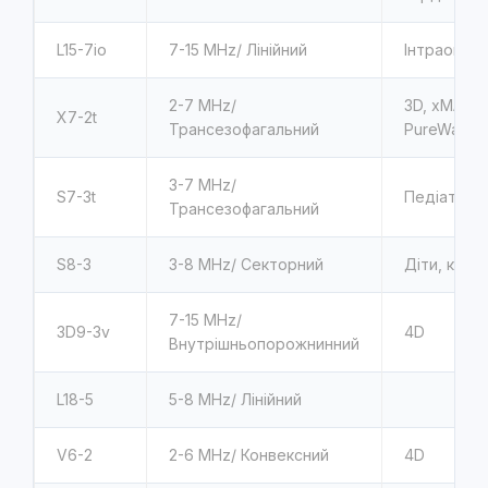
L15-7io
7-15 MHz/ Лінійний
Інтраопера
2-7 MHz/
3D, xMATRI
X7-2t
Трансезофагальний
PureWave
3-7 MHz/
S7-3t
Педіатрич
Трансезофагальний
S8-3
3-8 MHz/ Секторний
Діти, карді
7-15 MHz/
3D9-3v
4D
Внутрішньопорожнинний
L18-5
5-8 MHz/ Лінійний
V6-2
2-6 MHz/ Конвексний
4D