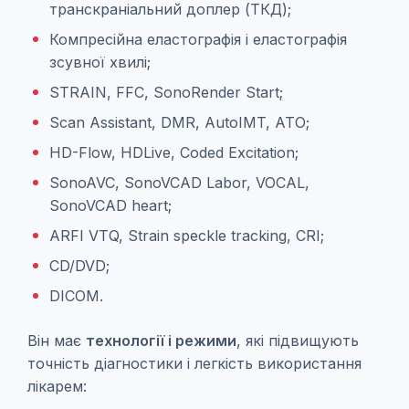
транскраніальний доплер (ТКД);
Компресійна еластографія і еластографія
зсувної хвилі;
STRAIN, FFC, SonoRender Start;
Scan Assistant, DMR, AutoIMT, АТО;
HD-Flow, HDLive, Coded Excitation;
SonoAVC, SonoVCAD Labor, VOCAL,
SonoVCAD heart;
ARFI VTQ, Strain speckle tracking, CRI;
CD/DVD;
DICOM.
Він має
технології і режими
, які підвищують
точність діагностики і легкість використання
лікарем: