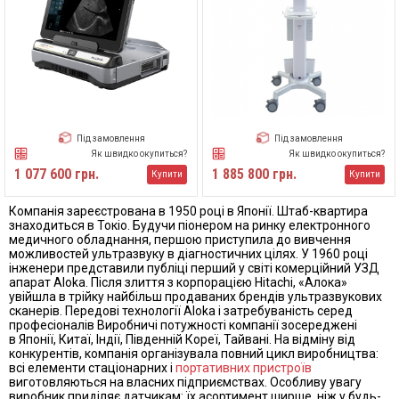
Під замовлення
Під замовлення
Як швидко окупиться?
Як швидко окупиться?
1 077 600 грн.
1 885 800 грн.
Купити
Купити
Компанія зареєстрована в 1950 році в Японії. Штаб-квартира
знаходиться в Токіо. Будучи піонером на ринку електронного
медичного обладнання, першою приступила до вивчення
можливостей ультразвуку в діагностичних цілях. У 1960 році
інженери представили публіці перший у світі комерційний УЗД
апарат Aloka. Після злиття з корпорацією Hitachi, «Алока»
увійшла в трійку найбільш продаваних брендів ультразвукових
сканерів. Передові технології Aloka і затребуваність серед
професіоналів Виробничі потужності компанії зосереджені
в Японії, Китаї, Індії, Південній Кореї, Тайвані. На відміну від
конкурентів, компанія організувала повний цикл виробництва:
всі елементи стаціонарних і
портативних пристроїв
виготовляються на власних підприємствах. Особливу увагу
виробник приділяє датчикам: їх асортимент ширше, ніж у будь-