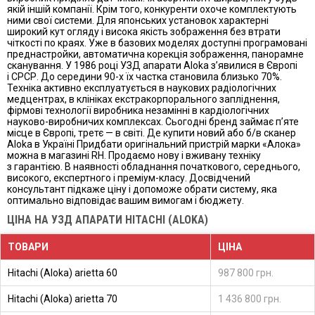
якій іншій компанії. Крім того, конкуренти охоче комплектують
ними свої системи. Для японських установок характерні
широкий кут огляду і висока якість зображення без втрати
чіткості по краях. Уже в базових моделях доступні програмовані
преднастройки, автоматична корекція зображення, панорамне
сканування. У 1986 році УЗД апарати Aloka з’явилися в Європі
і СРСР. До середини 90-х їх частка становила близько 70%.
Техніка активно експлуатується в наукових радіологічних
медцентрах, в клініках екстракорпорального запліднення,
фірмові технології виробника незамінні в кардіологічних
науково-виробничих комплексах. Сьогодні бренд займає п’яте
місце в Європі, третє — в світі. Де купити новий або б/в сканер
Aloka в Україні Придбати оригінальний пристрій марки «Алока»
можна в магазині RH. Продаємо нову і вживану техніку
з гарантією. В наявності обладнання початкового, середнього,
високого, експертного і преміум-класу. Досвідчений
консультант підкаже ціну і допоможе обрати систему, яка
оптимально відповідає вашим вимогам і бюджету.
ЦІНА НА УЗД АПАРАТИ HITACHI (ALOKA)
ТОВАРИ
ЦІНА
Hitachi (Aloka) arietta 60
987 800 грн.
Hitachi (Aloka) arietta 70
1 436 800 грн.