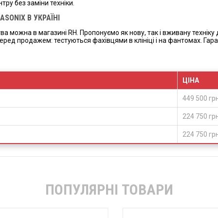
тру без заміни техніки.
SONIX В УКРАЇНІ
 можна в магазині RH. Пропонуємо як нову, так і вживану техніку
ред продажем: тестуються фахівцями в клініці і на фантомах. Гаран
ЦІНА
449 500 грн
224 750 грн
224 750 грн
ПОПУЛЯРНІ ТОВАРИ