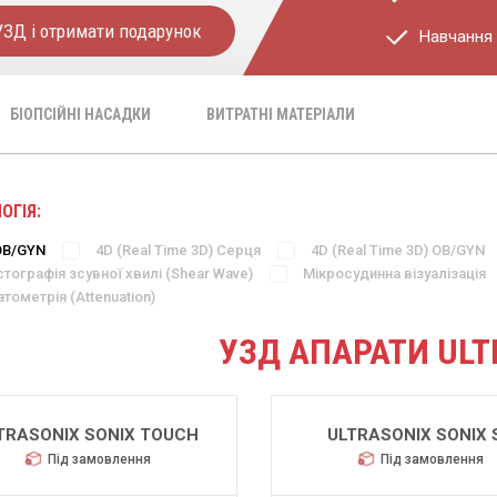
УЗД і отримати подарунок
Навчання 
БІОПСІЙНІ НАСАДКИ
ВИТРАТНІ МАТЕРІАЛИ
ОГІЯ:
OB/GYN
4D (Real Time 3D) Cерця
4D (Real Time 3D) OB/GYN
стографія зсувної хвилі (Shear Wave)
Мікросудинна візуалізація
тометрія (Attenuation)
УЗД АПАРАТИ ULT
TRASONIX SONIX TOUCH
ULTRASONIX SONIX 
Під замовлення
Під замовлення