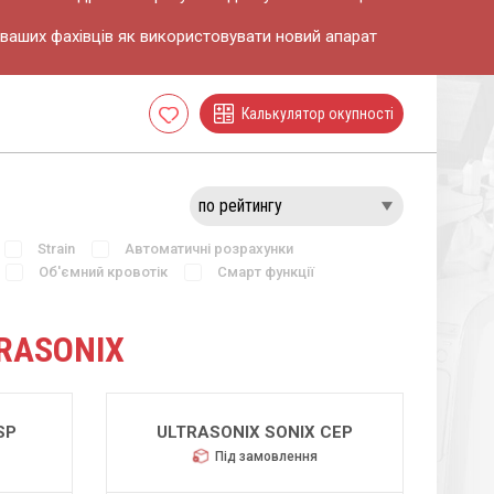
ваших фахівців як використовувати новий апарат
Калькулятор окупності
Cписок
бажань
Strain
Автоматичні розрахунки
Об'ємний кровотік
Смарт функції
RASONIX
SP
ULTRASONIX SONIX CEP
Під замовлення