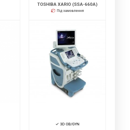
TOSHIBA XARIO (SSA-660A)
SI
Під замовлення
3D OB/GYN
Еластог