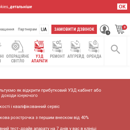
OK
kies,
детальніше
UA
RU
ЗАМОВИТИ ДЗВІНОК
нащення
Партнерам
НІ
ОПЕРАЦІЙНЕ
УЗД
РЕМОНТ
АПГРЕЙД
ОРЕНДА
І
СВІТЛО
АПАРАТИ
ьтуємо як відкрити прибутковий УЗД кабінет або
 доходи існуючого
кості і кваліфікованний сервіс
кова розстрочка з першим внеском від 40%
ний тест-драйв апарату на 7 днів у вас в клініці