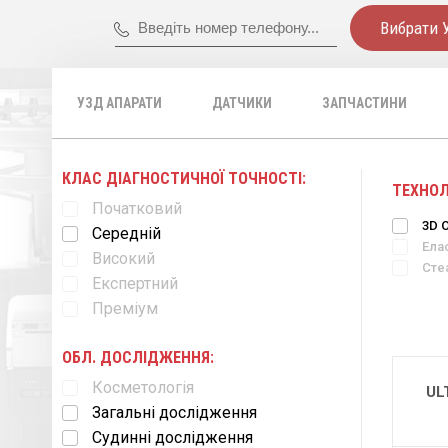
Вибрати 
УЗД АПАРАТИ
ДАТЧИКИ
ЗАПЧАСТИНИ
КЛАС ДІАГНОСТИЧНОЇ ТОЧНОСТІ:
ТЕХНОЛ
Початковий
3D 
Середній
Ела
Високий
Стеа
Експертний
Преміум
ОБЛ. ДОСЛІДЖЕННЯ:
Косметологія
UL
Загальні дослідження
Судинні дослідження