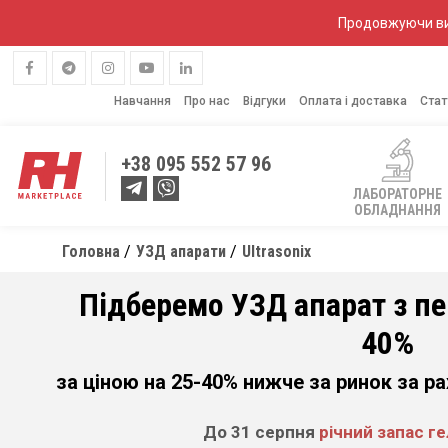
Продовжуючи вик
Навчання
Про нас
Відгуки
Оплата і доставка
Стат
+38
095 552 57 96
ЛАБОРАТОРНЕ
ОБЛАДНАННЯ
Головна
УЗД апарати
Ultrasonix
Підберемо УЗД апарат з п
40%
за ціною на 25-40% нижче за ринок за р
До 31 серпня
річний запас г