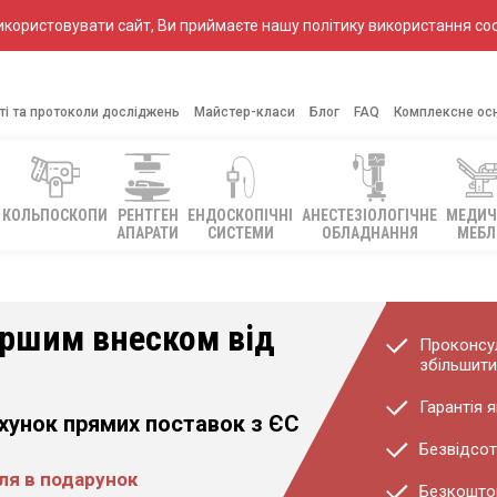
ористовувати сайт, Ви приймаєте нашу політику використання coo
ті та протоколи досліджень
Майстер-класи
Блог
FAQ
Комплексне ос
КОЛЬПОСКОПИ
РЕНТГЕН
ЕНДОСКОПІЧНІ
АНЕСТЕЗІОЛОГІЧНЕ
МЕДИЧ
АПАРАТИ
СИСТЕМИ
ОБЛАДНАННЯ
МЕБЛ
ершим внеском від
Проконсул
збільшити
Гарантія я
ахунок прямих поставок з ЄС
Безвідсот
еля в подарунок
Безкоштов