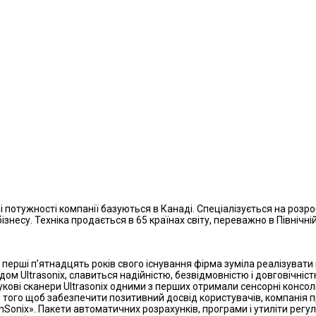
 потужності компанії базуються в Канаді. Спеціалізується на розроб
несу. Техніка продається в 65 країнах світу, переважно в Північній 
перші п’ятнадцять років свого існування фірма зуміла реалізувати 
ом Ultrasonix, славиться надійністю, безвідмовністю і довговічн
вукові сканери Ultrasonix одними з перших отримали сенсорні консо
я того щоб забезпечити позитивний досвід користувачів, компанія 
nSonix». Пакети автоматичних розрахунків, програми і утиліти рег