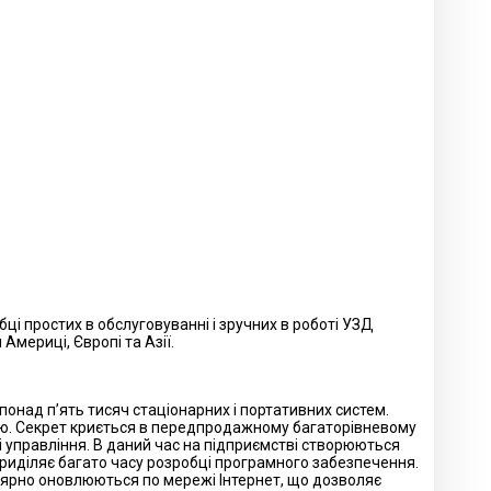
ці простих в обслуговуванні і зручних в роботі УЗД
Америці, Європі та Азії.
понад п’ять тисяч стаціонарних і портативних систем.
істю. Секрет криється в передпродажному багаторівневому
лі управління. В даний час на підприємстві створюються
приділяє багато часу розробці програмного забезпечення.
улярно оновлюються по мережі Інтернет, що дозволяє