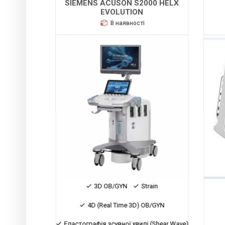
SIEMENS ACUSON S2000 HELX
IUM
EVOLUTION
В наявності
3D OB/GYN
Strain
4D (Real Time 3D) OB/GYN
Еластографія зсувної хвилі (Shear Wave)