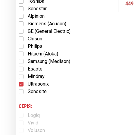
Toshiba
449 
Sonostar
Alpinion
Siemens (Acuson)
GE (General Electric)
Chison
Philips
Hitachi (Aloka)
Samsung (Medison)
Esaote
Mindray
Ultrasonix
Sonosite
СЕРІЯ:
Logiq
Vivid
Voluson