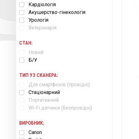
Кардіологія
Акушерство-гінекологія
Урологія
Ветеринарія
СТАН:
Новий
Б/У
ТИП УЗ СКАНЕРА:
Для смартфонів (провідні)
Cтаціонарний
Портативний
Wi-Fi датчики (безпровідні)
ВИРОБНИК:
Canon