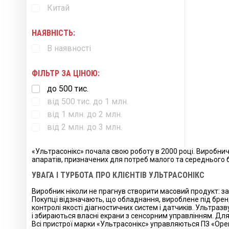
Китай
НАЯВНІСТЬ:
В наявності
ФІЛЬТР ЗА ЦІНОЮ:
до 500 тис.
від 500 тис. до 1 млн.
від 1 млн. до 2 млн.
від 2 млн. до 3 млн.
«Ультрасонікс» почала свою роботу в 2000 році. Виробничі
апаратів, призначених для потреб малого та середнього біз
УВАГА І ТУРБОТА ПРО КЛІЄНТІВ УЛЬТРАСОНІКС
Виробник ніколи не прагнув створити масовий продукт: за 
Покупці відзначають, що обладнання, вироблене під бренд
контролі якості діагностичних систем і датчиків. Ультраз
і збираються власні екрани з сенсорним управлінням. Дл
Всі пристрої марки «Ультрасонікс» управляються ПЗ «Ope