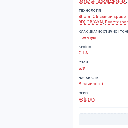
Загальні дослідження
,
ТЕХНОЛОГІЯ
Strain
,
Об'ємний кровот
3D) OB/GYN
,
Еластограф
КЛАС ДІАГНОСТИЧНОЇ ТОЧ
Преміум
КРАЇНА
США
СТАН
Б/У
НАЯВНІСТЬ
В наявності
СЕРІЯ
Voluson