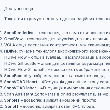
Доступні опції
Також ви отримуєте доступ до інноваційних техноло
SonoRenderlive –
технологія, яка сама створює опти
OmniVew –
технологія для візуалізації різних площин 
VCI-A
опція посилення контрастності між тканинами
HDlive,
сучасна технологія високоякісного зображенн
HDlive Flow – опції візуалізації васкуляризації в висок
HDlive Silhouette – опція для детальної візуалізації пл
HDlive Flow Silhouette – висока якість зображень не 
SonoBiometry
набір вимірювань параметрів плода;
SonoVCAD Heart –
4D-функція для оцінки стану серц
SonoVCAD labor –
4D-функція вимірювання основних 
Scan Assistant
допомагає в описі результатів, вимір
SonoNT –
дозволяє виміряти комірний простір;
SonoIT –
дозволяє виміряти стан КМС плода;