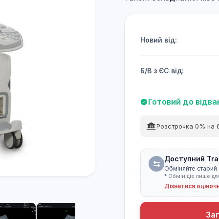
Новий від:
Б/В з ЄС від:
Готовий до відв
Розстрочка 0% на 6
Доступний Tra
Обміняйте старий 
* Обмін діє лише дл
Дізнатися оціноч
За