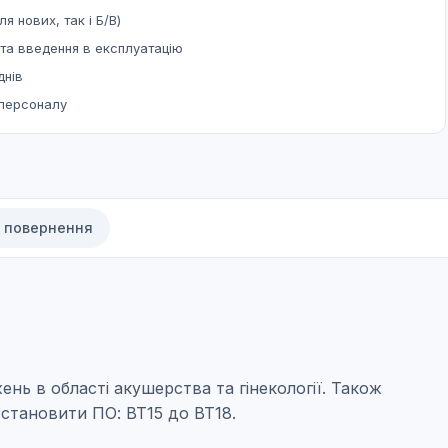
ля нових, так і Б/В)
та введення в експлуатацію
днів
 персоналу
а повернення
нь в області акушерства та гінекології. Також
встановити ПО: BT15 до BT18.