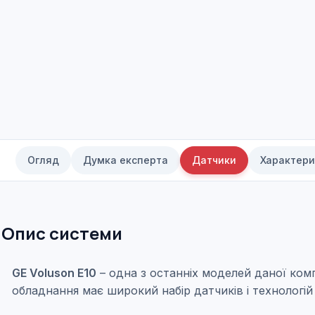
Огляд
Думка експерта
Датчики
Характери
Опис системи
GE Voluson E10
– одна з останніх моделей даної комп
обладнання має широкий набір датчиків і технологій