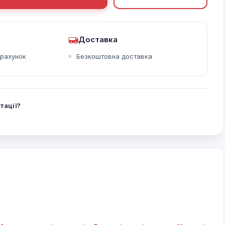
Доставка
X-Beam та SRI
Режим трапеції
Кольоровий доплер
зрахунок
Безкоштовна доставка
тації?