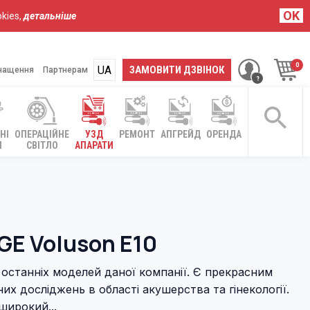
OK
kies,
детальніше
UA
RU
ЗАМОВИТИ ДЗВІНОК
нащення
Партнерам
НІ
ОПЕРАЦІЙНЕ
УЗД
РЕМОНТ
АПГРЕЙД
ОРЕНДА
І
СВІТЛО
АПАРАТИ
GE Voluson E10
з останніх моделей даної компанії. Є прекрасним
их досліджень в області акушерства та гінекології.
широкий...