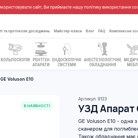
ористовувати сайт, Ви приймаєте нашу політику використання coo
ті та протоколи досліджень
Майстер-класи
Блог
FAQ
Комплексне ос
КОЛЬПОСКОПИ
РЕНТГЕН
ЕНДОСКОПІЧНІ
АНЕСТЕЗІОЛОГІЧНЕ
МЕДИЧ
АПАРАТИ
СИСТЕМИ
ОБЛАДНАННЯ
МЕБЛ
GE Voluson E10
Артикул: 9123
УЗД Апарат 
В НАЯВНОСТІ
GE Voluson E10 - одна 
сканером для поглиблен
Також обладнання має 