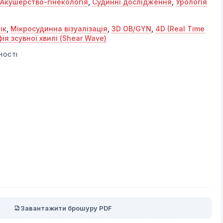
Акушерство-гінекологія
,
Судинні дослідження
,
Урологія
ік
,
Мікросудинна візуалізація
,
3D OB/GYN
,
4D (Real Time
ія зсувної хвилі (Shear Wave)
НОСТІ
Завантажити брошуру PDF