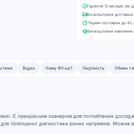
Гарантія 12 місяців (як д
Безкоштовна доставка 
Термін поставки до 45 
Безкоштовне навчання
стики
Відео
Чому RH.ua?
Окупність
Обмін т
анії. Є прекрасним сканером для поглиблених дослідже
 для поліпшеної діагностики різних напрямків. Можна 