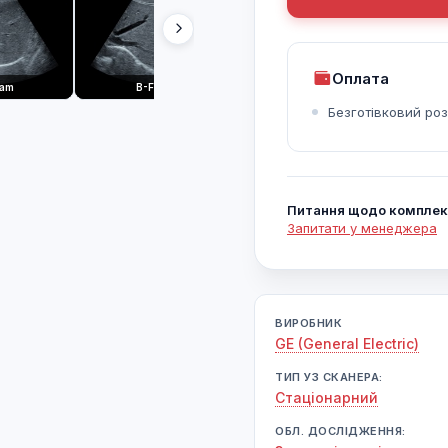
Оплата
eam
B-Flow
HD Flow
З 
Безготівковий ро
Питання щодо комплек
Запитати у менеджера
ВИРОБНИК
GE (General Electric)
ТИП УЗ СКАНЕРА:
Cтаціонарний
ОБЛ. ДОСЛІДЖЕННЯ: