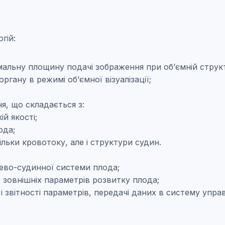
гій:
мальну площину подачі зображення при об’ємній структ
органу в режимі об’ємної візуалізації;
;
я, що складається з:
ій якості;
ода;
тільки кровотоку, але і структури судин.
ево-судинної системи плода;
зовнішніх параметрів розвитку плода;
і і звітності параметрів, передачі даних в систему уп