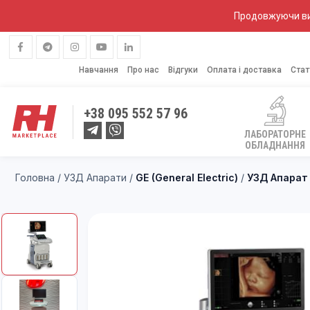
Продовжуючи вик
Навчання
Про нас
Відгуки
Оплата і доставка
Стат
+38
095 552 57 96
ЛАБОРАТОРНЕ
ОБЛАДНАННЯ
Головна
/
УЗД Апарати
/
GE (General Electric)
/
УЗД Апарат 