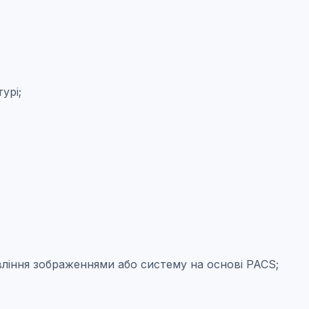
урі;
равління зображеннями або систему на основі PACS;