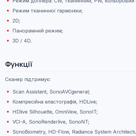
Режим доплера: СW, тканинний, РW, кольоровий і
Режим тканинної гармоніки;
2D;
Панорамний режим;
3D / 4D.
Функції
Сканер підтримує:
Scan Assistant, SonoAVCgeneral;
Компресійна еластографія, HDLive;
HDlive Silhouette, OmniVew, SonoIT;
VCI-A, SonoRenderlive, SonoNT;
SonoBiometry, HD-Flow, Radiance System Architectu