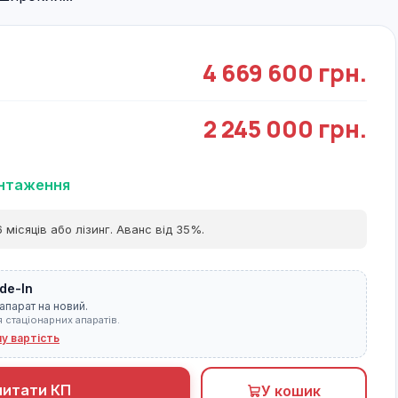
4 669 600 грн.
2 245 000 грн.
антаження
 місяців або лізинг. Аванс від 35%.
de-In
апарат на новий.
я стаціонарних апаратів.
ну вартість
питати КП
У кошик