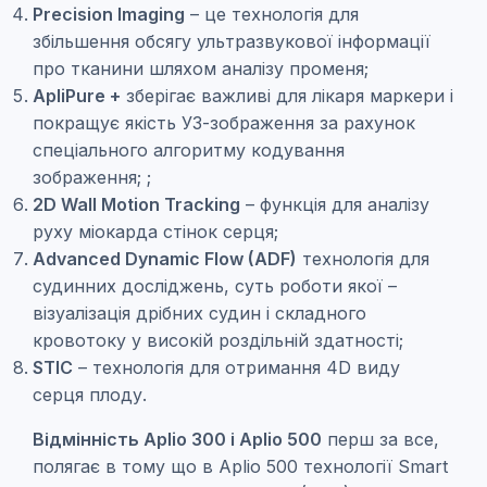
Precision Imaging
– це технологія для
збільшення обсягу ультразвукової інформації
про тканини шляхом аналізу променя;
ApliPure +
зберігає важливі для лікаря маркери і
покращує якість УЗ-зображення за рахунок
спеціального алгоритму кодування
зображення; ;
2D Wall Motion Tracking
– функція для аналізу
руху міокарда стінок серця;
Advanced Dynamic Flow (ADF)
технологія для
судинних досліджень, суть роботи якої –
візуалізація дрібних судин і складного
кровотоку у високій роздільній здатності;
STIC
– технологія для отримання 4D виду
серця плоду.
Відмінність Aplio 300 і Aplio 500
перш за все,
полягає в тому що в Aplio 500 технології Smart