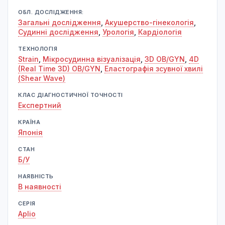
ОБЛ. ДОСЛІДЖЕННЯ:
Загальні дослідження
,
Акушерство-гінекологія
,
Судинні дослідження
,
Урологія
,
Кардіологія
ТЕХНОЛОГІЯ
Strain
,
Мікросудинна візуалізація
,
3D OB/GYN
,
4D
(Real Time 3D) OB/GYN
,
Еластографія зсувної хвилі
(Shear Wave)
КЛАС ДІАГНОСТИЧНОЇ ТОЧНОСТІ
Експертний
КРАЇНА
Японія
СТАН
Б/У
НАЯВНІСТЬ
В наявності
СЕРІЯ
Aplio