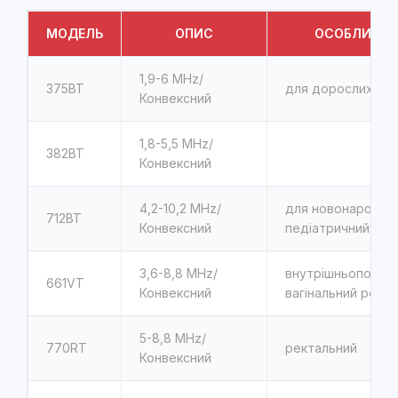
МОДЕЛЬ
ОПИС
ОСОБЛИВОС
1,9-6 MHz/
375BT
для дорослих
Конвексний
1,8-5,5 MHz/
382BT
Конвексний
4,2-10,2 MHz/
для новонародже
712BT
Конвексний
педіатричний
3,6-8,8 MHz/
внутрішньопорож
661VT
Конвексний
вагінальний рект
5-8,8 MHz/
770RT
ректальний
Конвексний