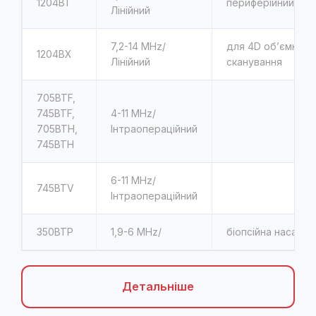
1204BT
периферійний суд
Лінійний
7,2-14 MHz/
для 4D об’ємного
1204BX
Лінійний
сканування
705BTF,
745BTF,
4-11 MHz/
705BTH,
Інтраопераційний
745BTH
6-11 MHz/
745BTV
Інтраопераційний
350ВТР
1,9-6 MHz/
біопсійна насадка
Детальніше