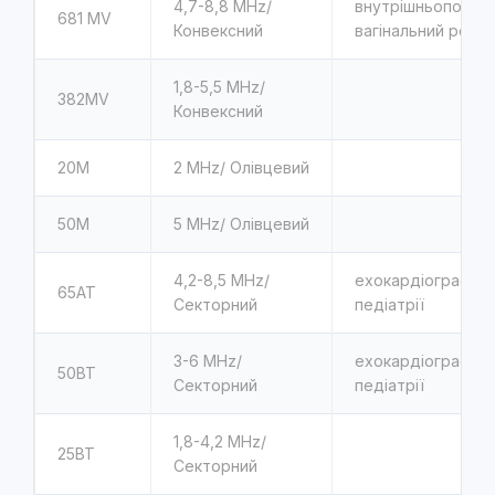
4,7-8,8 MHz/
внутрішньопорож
681 MV
Конвексний
вагінальний рект
1,8-5,5 MHz/
382MV
Конвексний
20М
2 MHz/ Олівцевий
50М
5 MHz/ Олівцевий
4,2-8,5 MHz/
ехокардіографія в
65АТ
Секторний
педіатрії
3-6 MHz/
ехокардіографія в
50ВТ
Секторний
педіатрії
1,8-4,2 MHz/
25ВТ
Секторний