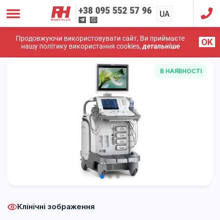
+38
095 552 57 96
UA
RU
Продовжуючи використовувати сайт, Ви приймаєте
OK
Головна
/
УЗД Апарати
/
Toshiba
/
УЗД апарат Toshiba
нашу політику використання cookies,
детальніше
Aplio 500
В НАЯВНОСТІ
Клінічні зображення