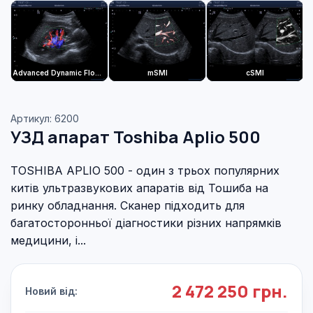
Advanced Dynamic Flow: направлений енергетичний доплер. Покращення візуалізації кровотоку. Дозволяє зберегти відмінну якість зображення кровотоку у В-режимі з високою частотою кадрів.
mSMI
сSMI
Артикул: 6200
УЗД апарат Toshiba Aplio 500
TOSHIBA APLIO 500 - один з трьох популярних
китів ультразвукових апаратів від Тошиба на
ринку обладнання. Сканер підходить для
багатосторонньої діагностики різних напрямків
медицини, і...
2 472 250 грн.
Новий від: