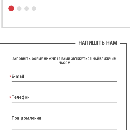
01.10.2023
Лідія Чернявська
GE Logiq S8
★ ★ ★ ★ ★
Дуже задоволені апаратом з його переваг зауважемо:
високу якість сірошкальної картинки та доплерів яка
НАПИШІТЬ НАМ
забезпечена технологією Speckle Reduction Imaging,
простоту в освоєнні з допомогою Scan Assistant,
приємний дизайн.
ЗАПОВНІТЬ ФОРМУ НИЖЧЕ І З ВАМИ ЗВ'ЯЖУТЬСЯ НАЙБЛИЖЧИМ
ЧАСОМ
27.06.2023
E-mail
Надія Литвинчук
Esaote Mylab Six
★ ★ ★ ★ ★
Телефон
Якістю картинки дуже задоволений, QIMT та XStrain
технології кратно покращують сірошкальну та
доплерівську візуалізацію.
Повідомлення
10.05.2023