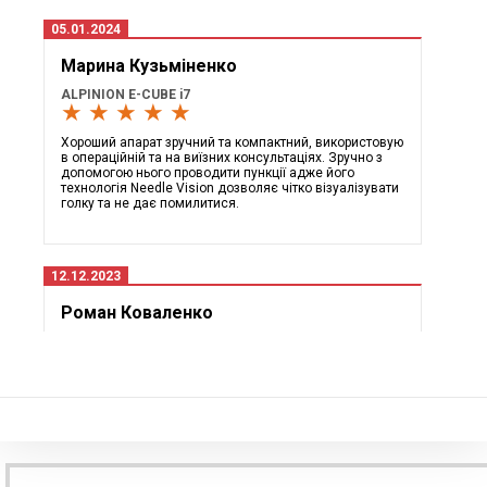
05.01.2024
Марина Кузьміненко
ALPINION E-CUBE i7
★ ★ ★ ★ ★
Хороший апарат зручний та компактний, використовую
в операційній та на виїзних консультаціях. Зручно з
допомогою нього проводити пункції адже його
технологія Needle Vision дозволяє чітко візуалізувати
голку та не дає помилитися.
12.12.2023
Роман Коваленко
Toshiba Aplio 500 Platinum
★ ★ ★ ★ ★
Прекрасний апарат з широким функціоналом, має
м'яку картинку і дуже чутливі доплера які в комбінації
з технологією ADF дозволяють чітко візуалізувати
судини.