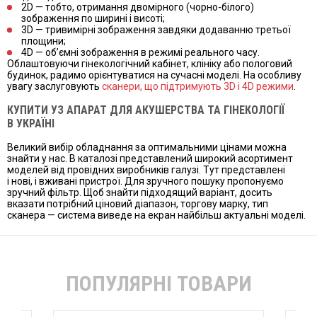
2D — тобто, отримання двомірного (чорно-білого)
зображення по ширині і висоті;
3D — тривимірні зображення завдяки додаванню третьої
площини;
4D — об’ємні зображення в режимі реального часу.
Облаштовуючи гінекологічний кабінет, клініку або пологовий
будинок, радимо орієнтуватися на сучасні моделі. На особливу
увагу заслуговують
сканери, що підтримують 3D і 4D режими
.
КУПИТИ УЗ АПАРАТ ДЛЯ АКУШЕРСТВА ТА ГІНЕКОЛОГІЇ
В УКРАЇНІ
Великий вибір обладнання за оптимальними цінами можна
знайти у нас. В каталозі представлений широкий асортимент
моделей від провідних виробників галузі. Тут представлені
і нові, і вживані пристрої. Для зручного пошуку пропонуємо
зручний фільтр. Щоб знайти підходящий варіант, досить
вказати потрібний ціновий діапазон, торгову марку, тип
сканера — система виведе на екран найбільш актуальні моделі.
ПОПУЛЯРНІ ТОВАРИ