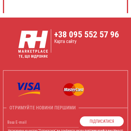
Оксана Шевченко
Samsung Medison HS40
★ ★ ★ ★ ★
Дуже задоволена апаратом, тут прекрасна м'яка та
чітка картинка, чудові доплера і величезний
функціонал, його легко пересувати по клініці. Та з ним
+38
095 552 57 96
зручно робити пункції з допомогою технології
NeedleMate+
Карта сайту
ТЕ, ЩО ВІДРІЗНЯЄ
27.02.2023
Віталій Іваненко
ESAOTE MyLab 70
★ ★ ★ ★ ★
Високоякісний італійський УЗД апарат з чудовою
якістю зображення, при цьому технології виробника
Beam Former, eXtreme Focusing Technology прибирють
артефакти та дозволяють значно підвищити якість
картинки в конкретній фокусній ділянці.
ОТРИМУЙТЕ НОВИНИ ПЕРШИМИ
ПІДПИСАТИСЯ
Ваш E-mail
03.02.2023
Натискаючи на кнопку "Підписатися" ви приймаєте умови
політики конфіденційності