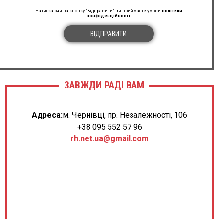
Юлія Коваленко
Натискаючи на кнопку "Відправити" ви приймаєте умови
політики
конфіденційності
GE LOGIQ F8
★ ★ ★ ★ ★
ВІДПРАВИТИ
В апарата прекрасна фірмова сірошкальна кратинка і
дуже чутливі доплера, а працювати в режимі біопсії з
технологією B-Steer дуже зручно адже є можливість
зміни нахилу променя з та з допомогою цього
отримання більш якісної візуалізації біопсічної голки
ЗАВЖДИ РАДІ ВАМ
16.04.2023
Адреса:
м. Чернівці, пр. Незалежності, 106
Дмитро Ковальченко
+38 095 552 57 96
GE Logiq F6
rh.net.ua@gmail.com
★ ★ ★ ★ ★
Якісний, простий та зручний у використанні апарат.
Відмічу високу якість сірошкальної картинки та
доплерів які забезпечені технологією SRI та SRI HD
23.03.2023