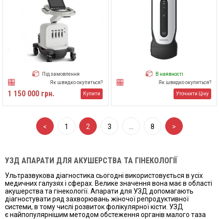
Під замовлення
В наявності
Як швидко окупиться?
Як швидко окупиться?
1 150 000 грн.
Купити
Уточнити Ціну
<
1
2
3
…
8
>
УЗД АПАРАТИ ДЛЯ АКУШЕРСТВА ТА ГІНЕКОЛОГІЇ
Ультразвукова діагностика сьогодні використовується в усіх
медичних галузях і сферах. Велике значення вона має в області
акушерства та гінекології. Апарати для УЗД допомагають
діагностувати ряд захворювань жіночої репродуктивної
системи, в тому числі розвиток фолікулярної кісти. УЗД
є найпопулярнішим методом обстеження органів малого таза