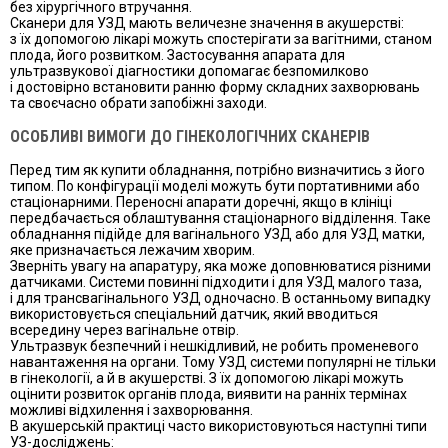
без хірургічного втручання.
Сканери для УЗД мають величезне значення в акушерстві:
з їх допомогою лікарі можуть спостерігати за вагітними, станом
плода, його розвитком. Застосування апарата для
ультразвукової діагностики допомагає безпомилково
і достовірно встановити ранню форму складних захворювань
та своєчасно обрати запобіжні заходи.
ОСОБЛИВІ ВИМОГИ ДО ГІНЕКОЛОГІЧНИХ СКАНЕРІВ
Перед тим як купити обладнання, потрібно визначитись з його
типом. По конфігурації моделі можуть бути портативними або
стаціонарними. Переносні апарати доречні, якщо в клініці
передбачається облаштування стаціонарного відділення. Таке
обладнання підійде для вагінального УЗД або для УЗД матки,
яке призначається лежачим хворим.
Зверніть увагу на апаратуру, яка може доповнюватися різними
датчиками. Системи повинні підходити і для УЗД малого таза,
і для трансвагінального УЗД одночасно. В останньому випадку
використовується спеціальний датчик, який вводиться
всередину через вагінальне отвір.
Ультразвук безпечний і нешкідливий, не робить променевого
навантаження на органи. Тому УЗД системи популярні не тільки
в гінекології, а й в акушерстві. З їх допомогою лікарі можуть
оцінити розвиток органів плода, виявити на ранніх термінах
можливі відхилення і захворювання.
В акушерській практиці часто використовуються наступні типи
УЗ-досліджень: