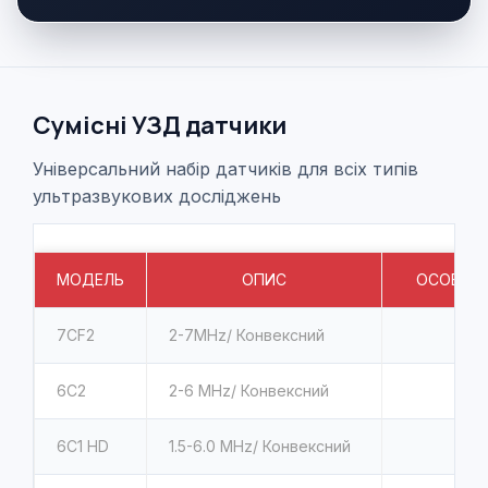
Сумісні УЗД датчики
Універсальний набір датчиків для всіх типів
ультразвукових досліджень
МОДЕЛЬ
ОПИС
ОСОБЛИ
7CF2
2-7MHz/ Конвексний
6С2
2-6 MHz/ Конвексний
6С1 HD
1.5-6.0 MHz/ Конвексний