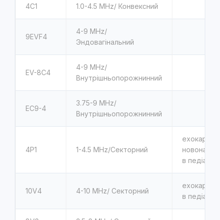
4C1
1.0-4.5 MHz/ Конвексний
4-9 MHz/
9EVF4
Эндовагінальний
4-9 MHz/
EV-8C4
Внутрішньопорожнинний
3.75-9 MHz/
EC9-4
Внутрішньопорожнинний
ехокардіог
4P1
1-4.5 MHz/Секторний
новонарод
в педіатрії
ехокардіог
10V4
4-10 MHz/ Секторний
в педіатрії