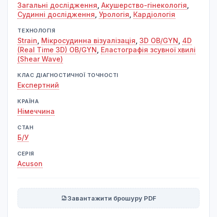
Загальні дослідження
,
Акушерство-гінекологія
,
Судинні дослідження
,
Урологія
,
Кардіологія
ТЕХНОЛОГІЯ
Strain
,
Мікросудинна візуалізація
,
3D OB/GYN
,
4D
(Real Time 3D) OB/GYN
,
Еластографія зсувної хвилі
(Shear Wave)
КЛАС ДІАГНОСТИЧНОЇ ТОЧНОСТІ
Експертний
КРАЇНА
Німеччина
СТАН
Б/У
СЕРІЯ
Acuson
Завантажити брошуру PDF