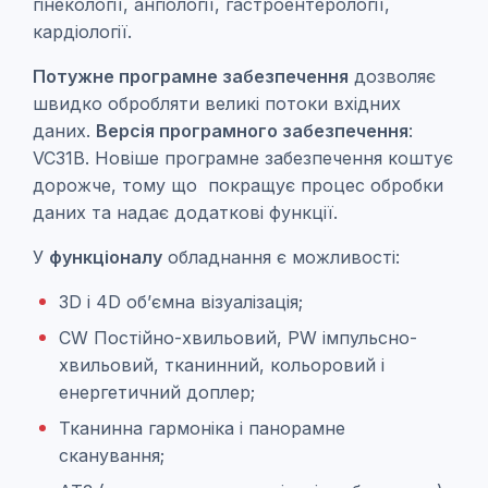
гінекології, ангіології, гастроентерології,
кардіології.
Потужне програмне забезпечення
дозволяє
швидко обробляти великі потоки вхідних
даних.
В
ерсія програмного забезпечення
:
VC31B. Новіше програмне забезпечення коштує
дорожче, тому що покращує процес обробки
даних та надає додаткові функції.
У
функціоналу
обладнання є можливості:
3D і 4D об’ємна візуалізація;
CW Постійно-хвильовий, PW імпульсно-
хвильовий, тканинний, кольоровий і
енергетичний доплер;
Тканинна гармоніка і панорамне
сканування;