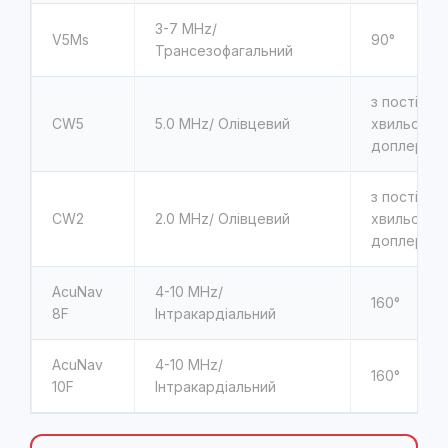
3-7 MHz/
V5Ms
90°
Трансезофагальний
з постійно 
CW5
5.0 MHz/ Олівцевий
хвильовим
доплером
з постійно 
CW2
2.0 MHz/ Олівцевий
хвильовим
доплером
AcuNav
4-10 MHz/
160°
8F
Інтракардіальний
AcuNav
4-10 MHz/
160°
10F
Інтракардіальний