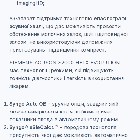
ImagingHD;
УЗ-апарат підтримує технологію
еластографії
зсувної хвилі
, що дає можливість провести
обстеження молочних залоз, шиї і щитовидної
залози, не використовуючи допоміжних
пристосувань і підвищення компресії.
SIEMENS ACUSON S2000 HELX EVOLUTION
має
технології і режими
, які підвищують
точність діагностики і легкість використання
лікарем:
Syngo Auto OB
– зручна опція, завдяки якій
можна вимірювати ключові біометричні
показники плода в автоматичному режимі.
Syngo® eSieCalcs ™
– передова технологія,
присутність якої дає можливість автоматично