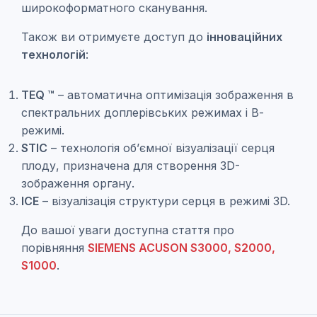
широкоформатного сканування.
Також ви отримуєте доступ до
інноваційних
технологій
:
TEQ ™
– автоматична оптимізація зображення в
спектральних доплерівських режимах і В-
режимі.
STIC
– технологія об’ємної візуалізації серця
плоду, призначена для створення 3D-
зображення органу.
ICE
– візуалізація структури серця в режимі 3D.
До вашої уваги доступна стаття про
порівняння
SIEMENS ACUSON S3000, S2000,
S1000
.