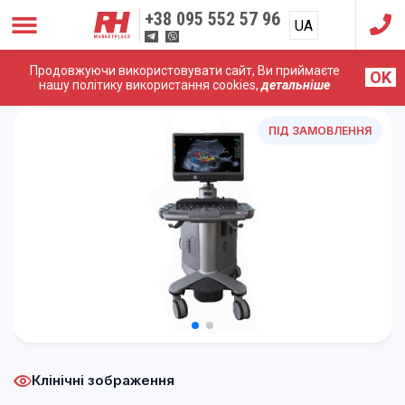
+38
095 552 57 96
UA
RU
Продовжуючи використовувати сайт, Ви приймаєте
OK
Головна
/
УЗД Апарати
/
Siemens (Acuson)
/
Siemens
нашу політику використання cookies,
детальніше
Acuson S2000 HELX
ПІД ЗАМОВЛЕННЯ
Клінічні зображення