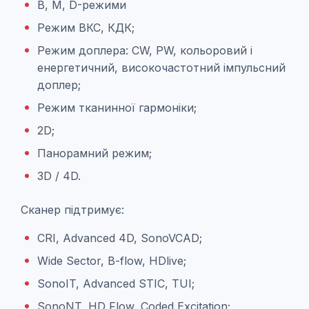
B, M, D-режими
Режим ВКС, КДК;
Режим доплера: СW, РW, кольоровий і
енергетичний, високочастотний імпульсний
доплер;
Режим тканинної гармоніки;
2D;
Панорамний режим;
3D / 4D.
Сканер підтримує:
CRI, Advanced 4D, SonoVCAD;
Wide Sector, B-flow, HDlive;
SonoIT, Advanced STIC, TUI;
SonoNT, HD Flow, Coded Excitation;