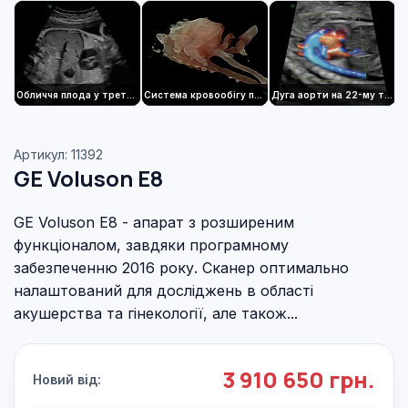
Обличчя плода у третьому триместрі вагітності, візуалізоване за допомогою HDlive
Система кровообігу плода зі STIC та B-потоком
Дуга аорти на 22-му тижні з використанням Radiantflow™
Артикул: 11392
GE Voluson E8
GE Voluson E8 - апарат з розширеним
функціоналом, завдяки програмному
забезпеченню 2016 року. Сканер оптимально
налаштований для досліджень в області
акушерства та гінекології, але також...
3 910 650 грн.
Новий від: