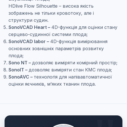
HDlive Flow Silhouette –
висока якість
зображень не тільки кровотоку, але і
структури судин.
SonoVCAD Heart –
4D-функція для оцінки стану
серцево-судинної системи плода;
SonoVCAD labor –
4D-функція вимірювання
основних зовнішніх параметрів розвитку
плода;
Sono NT –
дозволяє виміряти комірний простір;
SonoIT –
дозволяє виміряти стан КМС плода;
SonoAVC –
технологія для напівавтоматичної
оцінки яєчників, м’яких тканин плода.