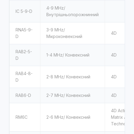
4-9
MHz/
IC 5-9-D
Внутрішньопорожнинний
RNA5-9-
3-9
MHz/
4D
D
Мікроконвексний
RAB2-5-
1-4
MHz/ Конвексний
4D
D
RAB4-8-
2-8
MHz/ Конвексний
4D
D
RAB6-D
2-7
MHz/ Конвексний
4D
4D Active
RM6C
2-6
MHz/ Конвексний
Matrix Arra
Technolog