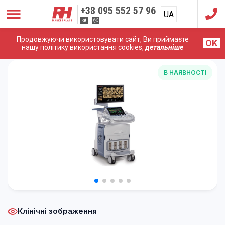
+38
095 552 57 96
UA
RU
Продовжуючи використовувати сайт, Ви приймаєте
OK
Головна
/
УЗД Апарати
/
GE (General Electric)
/
GE Voluson
нашу політику використання cookies,
детальніше
E8
В НАЯВНОСТІ
Клінічні зображення