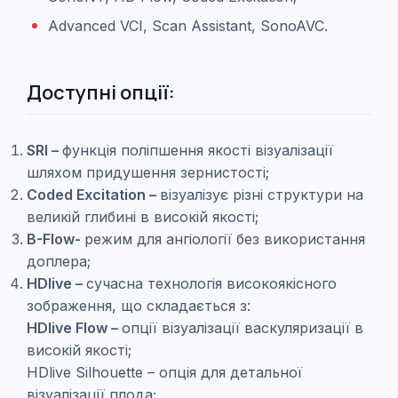
Advanced VCI, Scan Assistant, SonoAVC.
Доступні опції:
SRI –
функція поліпшення якості візуалізації
шляхом придушення зернистості;
Coded Excitation –
візуалізує різні структури на
великій глибині в високій якості;
B-Flow-
режим для ангіології без використання
доплера;
HDlive –
сучасна технологія високоякісного
зображення, що складається з:
HDlive Flow –
опції візуалізації васкуляризації в
високій якості;
HDlive Silhouette –
опція для детальної
візуалізації плода;