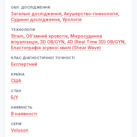
ОБЛ. ДОСЛІДЖЕННЯ:
Загальні дослідження
,
Акушерство-гінекологія
,
Судинні дослідження
,
Урологія
ТЕХНОЛОГІЯ
Strain
,
Об'ємний кровотік
,
Мікросудинна
візуалізація
,
3D OB/GYN
,
4D (Real Time 3D) OB/GYN
,
Еластографія зсувної хвилі (Shear Wave)
КЛАС ДІАГНОСТИЧНОЇ ТОЧНОСТІ
Експертний
КРАЇНА
США
СТАН
Б/У
НАЯВНІСТЬ
В наявності
СЕРІЯ
Voluson