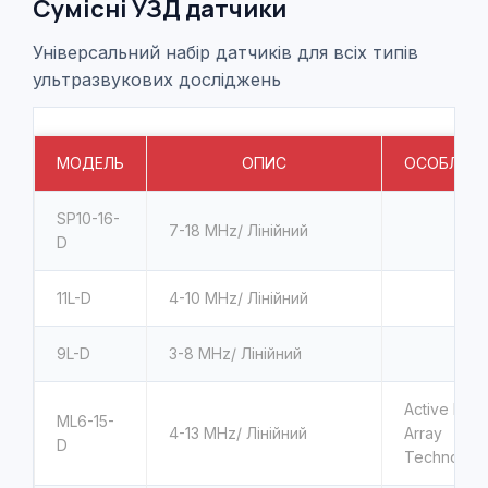
Сумісні УЗД датчики
Універсальний набір датчиків для всіх типів
ультразвукових досліджень
МОДЕЛЬ
ОПИС
ОСОБЛИВО
SP10-16-
7-18
MHz/ Лінійний
D
11L-D
4-10
MHz/ Лінійний
9L-D
3-8
MHz/ Лінійний
Active Matr
ML6-15-
4-13
MHz/ Лінійний
Array
D
Technolog