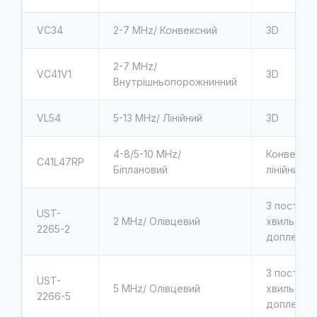
VC34
2-7
MHz/ Конвексний
3D
2-7
MHz/
VC41V1
3D
Внутрішньопорожнинний
VL54
5-13
MHz/ Лінійний
3D
4-8/5-10
MHz/
Конвексни
C41L47RP
Біплановий
лінійний
З постійно
UST-
2
MHz/ Олівцевий
хвильови
2265-2
доплером
З постійно
UST-
5
MHz/ Олівцевий
хвильови
2266-5
доплером