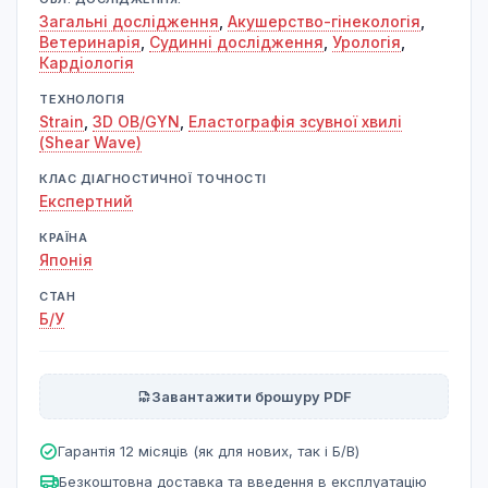
Загальні дослідження
,
Акушерство-гінекологія
,
Ветеринарія
,
Судинні дослідження
,
Урологія
,
Кардіологія
ТЕХНОЛОГІЯ
Strain
,
3D OB/GYN
,
Еластографія зсувної хвилі
(Shear Wave)
КЛАС ДІАГНОСТИЧНОЇ ТОЧНОСТІ
Експертний
КРАЇНА
Японія
СТАН
Б/У
Завантажити брошуру PDF
Гарантія 12 місяців (як для нових, так і Б/В)
Безкоштовна доставка та введення в експлуатацію