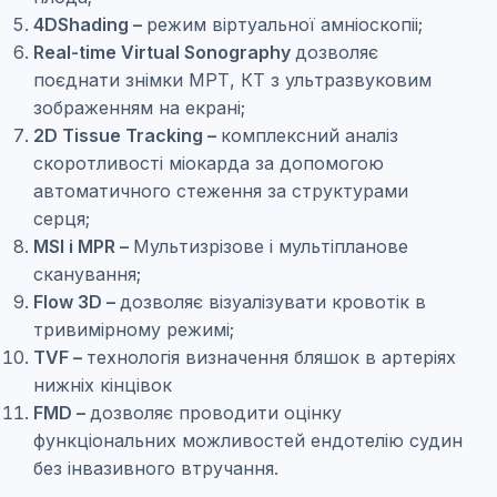
4DShading –
режим віртуальної амніоскопіі;
Real-time Virtual Sonography
дозволяє
поєднати знімки МРТ, КТ з ультразвуковим
зображенням на екрані;
2D Tissue Tracking –
комплексний аналіз
скоротливості міокарда за допомогою
автоматичного стеження за структурами
серця;
MSI і MPR –
Мультизрізове і мультіпланове
сканування;
Flow 3D –
дозволяє візуалізувати кровотік в
тривимірному режимі;
TVF –
технологія визначення бляшок в артеріях
нижніх кінцівок
FMD –
дозволяє проводити оцінку
функціональних можливостей ендотелію судин
без інвазивного втручання.