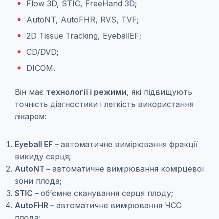
Flow 3D, STIC, FreeHand 3D;
AutoNT, AutoFHR, RVS, TVF;
2D Tissue Tracking, EyeballEF;
CD/DVD;
DICOM.
Він має
технології і режими
, які підвищують
точність діагностики і легкість використання
лікарем:
Eyeball EF –
автоматичне вимірювання фракції
викиду серця;
AutoNT –
автоматичне вимірювання комірцевої
зони плода;
STIC –
об’ємне сканування серця плоду;
AutoFHR –
автоматичне вимірювання ЧСС
плода;