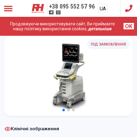
+38
095 552 57 96
UA
RU
Продовжуючи використовувати сайт, Ви приймаєте
OK
Головна
/
УЗД Апарати
/
Hitachi (Aloka)
/
Hitachi Aloka
нашу політику використання cookies,
детальніше
ARIETTA 70
ПІД ЗАМОВЛЕННЯ
Клінічні зображення