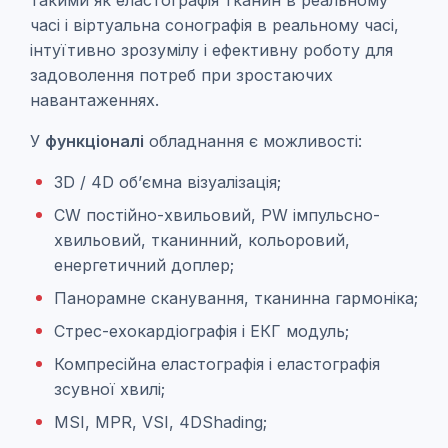
такими як еластографія тканин в реальному
часі і віртуальна сонографія в реальному часі,
інтуїтивно зрозумілу і ефективну роботу для
задоволення потреб при зростаючих
навантаженнях.
У
функціоналі
обладнання є можливості:
3D / 4D об’ємна візуалізація;
CW постійно-хвильовий, PW імпульсно-
хвильовий, тканинний, кольоровий,
енергетичний доплер;
Панорамне сканування, тканинна гармоніка;
Стрес-ехокардіографія і ЕКГ модуль;
Компресійна еластографія і еластографія
зсувної хвилі;
MSI, MPR, VSI, 4DShading;