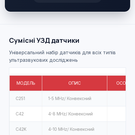
Сумісні УЗД датчики
Універсальний набір датчиків для всіх типів
ультразвукових досліджень
МОДЕЛЬ
ОПИС
ОСОБЛИ
C251
1-5
MHz/ Конвексний
C42
4-8
MHz/ Конвексний
C42K
4-10
MHz/ Конвексний