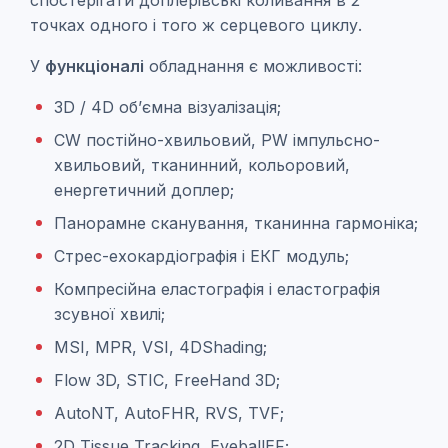
спостерігати доплерівські коливання в 2
точках одного і того ж серцевого циклу.
У
функціоналі
обладнання є можливості:
3D / 4D об’ємна візуалізація;
CW постійно-хвильовий, PW імпульсно-
хвильовий, тканинний, кольоровий,
енергетичний доплер;
Панорамне сканування, тканинна гармоніка;
Стрес-ехокардіографія і ЕКГ модуль;
Компресійна еластографія і еластографія
зсувної хвилі;
MSI, MPR, VSI, 4DShading;
Flow 3D, STIC, FreeHand 3D;
AutoNT, AutoFHR, RVS, TVF;
2D Tissue Tracking, EyeballEF;