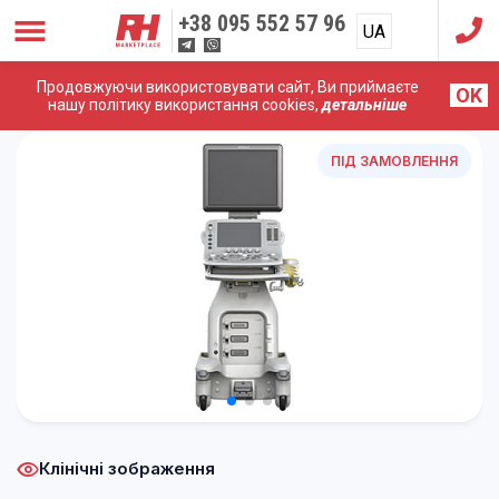
+38
095 552 57 96
UA
RU
Продовжуючи використовувати сайт, Ви приймаєте
OK
Головна
/
УЗД Апарати
/
Hitachi (Aloka)
/
Hitachi Aloka
нашу політику використання cookies,
детальніше
ARIETTA 60
ПІД ЗАМОВЛЕННЯ
Клінічні зображення