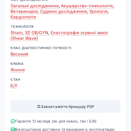
Загальні дослідження
,
Акушерство-гінекологія
,
Ветеринарія
,
Судинні дослідження
,
Урологія
,
Кардіологія
ТЕХНОЛОГІЯ
Strain
,
3D OB/GYN
,
Еластографія зсувної хвилі
(Shear Wave)
КЛАС ДІАГНОСТИЧНОЇ ТОЧНОСТІ
Високий
КРАЇНА
Японія
СТАН
Б/У
Завантажити брошуру PDF
Гарантія 12 місяців (як для нових, так і Б/В)
Безкоштовна доставка та введення в експлуатацію