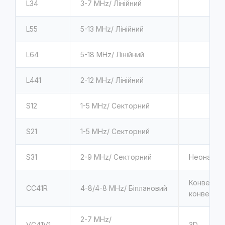
L34
3-7
MHz/ Лінійний
L55
5-13
MHz/ Лінійний
L64
5-18
MHz/ Лінійний
L441
2-12
MHz/ Лінійний
S12
1-5
MHz/ Секторний
S21
1-5
MHz/ Секторний
S31
2-9
MHz/ Секторний
Неонатоло
Конвексни
CC41R
4-8/4-8
MHz/ Біплановий
конвексни
2-7
MHz/
VC41V1
3D