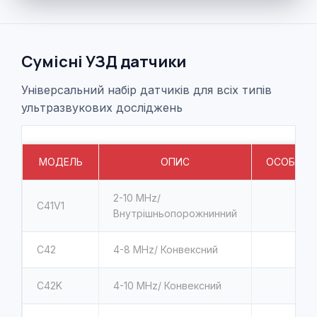
Сумісні УЗД датчики
Універсальний набір датчиків для всіх типів
ультразвукових досліджень
МОДЕЛЬ
ОПИС
ОСОБЛИВ
2-10
MHz/
C41V1
Внутрішньопорожнинний
C42
4-8
MHz/ Конвексний
C42K
4-10
MHz/ Конвексний