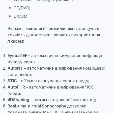
CD/DVD;
DICOM.
Він має
технології і режими
, які підвищують
точність діагностики і легкість використання
лікарем:
Eyeball EF –
автоматичне вимірювання фракції
викиду серця;
AutoNT –
автоматичне вимірювання комірцевої
зони плода;
STIC –
об’ємне сканування серця плоду;
AutoFHR –
автоматичне вимірювання ЧСС
плода;
4DShading –
режим віртуальної амніоскопіі;
Real-time Virtual Sonography
дозволяє
поєднати знімки МРТ, КТ з ультразвуковим