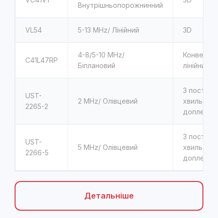
Внутрішньопорожнинний
VL54
5-13
MHz/ Лінійний
3D
4-8/5-10
MHz/
Конвексни
C41L47RP
Біплановий
лінійний
З постійно
UST-
2
MHz/ Олівцевий
хвильови
2265-2
доплером
З постійно
UST-
5
MHz/ Олівцевий
хвильови
2266-5
доплером
Детальніше