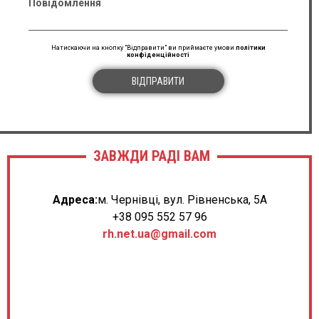
Повідомлення
10.05.2023
Юлія Коваленко
Натискаючи на кнопку "Відправити" ви приймаєте умови
політики
конфіденційності
GE LOGIQ F8
★ ★ ★ ★ ★
ВІДПРАВИТИ
В апарата прекрасна фірмова сірошкальна кратинка і
дуже чутливі доплера, а працювати в режимі біопсії з
технологією B-Steer дуже зручно адже є можливість
зміни нахилу променя з та з допомогою цього
отримання більш якісної візуалізації біопсічної голки
ЗАВЖДИ РАДІ ВАМ
16.04.2023
Адреса:
м. Чернівці, вул. Рівненська, 5А
Дмитро Ковальченко
+38 095 552 57 96
GE Logiq F6
rh.net.ua@gmail.com
★ ★ ★ ★ ★
Якісний, простий та зручний у використанні апарат.
Відмічу високу якість сірошкальної картинки та
доплерів які забезпечені технологією SRI та SRI HD