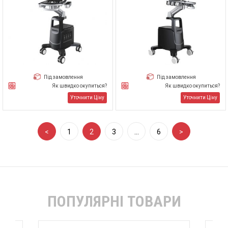
Під замовлення
Під замовлення
Як швидко окупиться?
Як швидко окупиться?
Уточнити Ціну
Уточнити Ціну
<
1
2
3
…
6
>
ПОПУЛЯРНІ ТОВАРИ