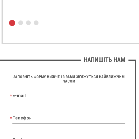
01.10.2023
Лідія Чернявська
GE Logiq S8
★ ★ ★ ★ ★
Дуже задоволені апаратом з його переваг зауважемо:
високу якість сірошкальної картинки та доплерів яка
НАПИШІТЬ НАМ
забезпечена технологією Speckle Reduction Imaging,
простоту в освоєнні з допомогою Scan Assistant,
приємний дизайн.
ЗАПОВНІТЬ ФОРМУ НИЖЧЕ І З ВАМИ ЗВ'ЯЖУТЬСЯ НАЙБЛИЖЧИМ
ЧАСОМ
27.06.2023
E-mail
Надія Литвинчук
Esaote Mylab Six
★ ★ ★ ★ ★
Телефон
Якістю картинки дуже задоволений, QIMT та XStrain
технології кратно покращують сірошкальну та
доплерівську візуалізацію.