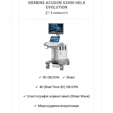
SIEMENS ACUSON S2000 HELX
EVOLUTION
В наявності
3D OB/GYN
Strain
4D (Real Time 3D) OB/GYN
B/GYN
Еластографія зсувної хвилі (Shear Wave)
Мікросудинна візуалізація