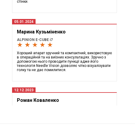
стінки.
05.01.2024
Марина Кузьміненко
ALPINION E-CUBE i7
★ ★ ★ ★ ★
Хороший апарат зручний та компактний, використовую
в операційній та на виїзних консультаціях. Зручно з
допомогою нього проводити пункції адже його
технологія Needle Vision дозволяє чітко візуалізувати
голку та не дає помилитися.
12.12.2023
Роман Коваленко
Toshiba Aplio 500 Platinum
★ ★ ★ ★ ★
Прекрасний апарат з широким функціоналом, має
м'яку картинку і дуже чутливі доплера які в комбінації
з технологією ADF дозволяють чітко візуалізувати
судини.