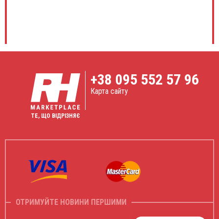
23.03.2023
Оксана Шевченко
Samsung Medison HS40
★ ★ ★ ★ ★
Дуже задоволена апаратом, тут прекрасна м'яка та
чітка картинка, чудові доплера і величезний
функціонал, його легко пересувати по клініці. Та з ним
+38
095 552 57 96
зручно робити пункції з допомогою технології
NeedleMate+
Карта сайту
ТЕ, ЩО ВІДРІЗНЯЄ
10.01.2023
Євген Коваленко
CHISON QBit 9
★ ★ ★ ★ ★
Задоволені картинкою та доплерами, взагалі
функціонал приємно вразив. Використовуємо для
загальних досліджень, скринінгів та біопсій.
Відмічаєм зручність проведення біопсій з допомогою
опції Super Needle
ОТРИМУЙТЕ НОВИНИ ПЕРШИМИ