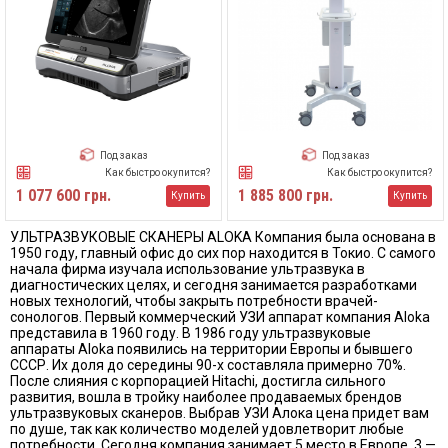
Под заказ
Под заказ
Как быстро окупится?
Как быстро окупится?
1 077 600 грн.
1 885 800 грн.
Купить
Купить
УЛЬТРАЗВУКОВЫЕ СКАНЕРЫ ALOKA Компания была основана в
1950 году, главный офис до сих пор находится в Токио. С самого
начала фирма изучала использование ультразвука в
диагностических целях, и сегодня занимается разработками
новых технологий, чтобы закрыть потребности врачей-
сонологов. Первый коммерческий УЗИ аппарат компания Aloka
представила в 1960 году. В 1986 году ультразвуковые
аппараты Aloka появились на территории Европы и бывшего
СССР. Их доля до середины 90-х составляла примерно 70%.
После слияния с корпорацией Hitachi, достигла сильного
развития, вошла в тройку наиболее продаваемых брендов
ультразвуковых сканеров. Выбрав УЗИ Алока цена придет вам
по душе, так как количество моделей удовлетворит любые
потребности. Сегодня компания занимает 5 место в Европе, 3 —