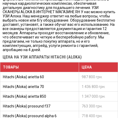
научных кардиологических комплексах, обеспечивая
детальную диагностику для подальшего лечения. УЗИ
СКАНЕРЫ ALOKA В ИНТЕРНЕТ МАГАЗИНЕ RH У нас можно купить
УЗИ Алока. Наш менеджер ответит на любые вопросы, чтобы
выбрать новое или б/у оборудование. Оборудование бесплатно
доставят, установят, а также обучат вас его использованию. На
все сканеры предоставляется документация и гарантия 12
месяцев. Аппараты проходят восстановление и обновление,
что обеспечивает их четкую и бесперебойную работу. Мы
предлагаем, не только покупку аппарата, но и его
комплектующих, апгрейд, услуги ремонта с гарантией,
апробацию на 4 дней.
ЦЕНА НА УЗИ АППАРАТЫ HITACHI (ALOKA)
ТОВАРЫ
ЦЕНА
Hitachi (Aloka) arietta 60
987 800 грн.
Hitachi (Aloka) arietta 70
1 436 800 грн.
Hitachi (Aloka) arietta 850
1 347 000 грн.
Hitachi (Aloka) prosound f37
763 300 грн.
Hitachi (Aloka) prosound alpha 6
718 400 грн.