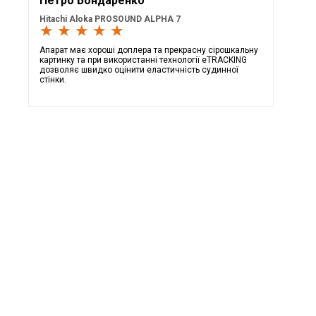
Петро Бондаренко
Hitachi Aloka PROSOUND ALPHA 7
★ ★ ★ ★ ★
Апарат має хороші доплера та прекрасну сірошкальну
картинку та при використанні технології eTRACKING
дозволяє швидко оцінити еластичність судинної
стінки.