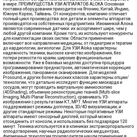
в мире. ПРЕИМУЩЕСТВА УЗИ АППАРАТОВ ALOKA Основная
поставка оборудования приходится на Японию, Китай, Индию,
Южную Корею, Тайвань. От конкурентов, компанию отличает
полный цикл производства: все детали и элементы аппаратов
производятся на собственных предприятиях. Изюминкой Алока
являются современные датчики: их ассортимент шире, чем у
любой другой компании. Кроме того, их используют конкуренты
для комплектации своих систем. Области применения
включают все направления медицины, от педиатрии и терапии
до кардиологии, ангиологии. Для УЗИ Aloka характерны:
надежность техники, высокое качество изображения, без
потери резкости по краям, широкие функциональные
возможности. Уже в базовых моделях доступна процедура
программирования преднастроек, автоматическая коррекция
изображения, панорамное сканирование. Для моделей
Prosound, и других более высоких классов характерны опции/
технологии, что детально исследуют функцию миокарда и
сосудов, могут проводить виртуальную амниоскопию
(4DShading), объемную реконструкцию тканей (Multi-slice
Imaging, Multi-Planar Reconstruction), сравнивать УЗ-
изображения с результатами КТ, МРТ. Многие УЗИ аппараты
поддерживают режимы допплера, 3D/4D визуализации, и
другие стандартные режимы. Некоторые портативные УЗИ
аппараты имеют сенсорный дисплей, который можно
отсоединить от консоли, и использовать без подзарядки 120
минут. Техника используется в в клиниках экстракорпорального
оплодотворения, научных радиологических медцентрах,
фирменные технологии производителя нашли применение в