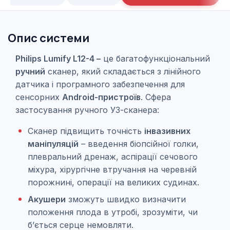
Опис системи
Philips Lumify L12-4 –
це багатофункціональний
ручний
сканер, який складається з лінійного
датчика і програмного забезпечення для
сенсорних
Android-пристроїв
. Сфера
застосування ручного УЗ-сканера:
Сканер підвищить точність
інвазивних
маніпуляцій
– введення біопсійної голки,
плевральний дренаж, аспірації сечового
міхура, хірургічне втручання на черевній
порожнині, операції на великих судинах.
Акушери
зможуть швидко визначити
положення плода в утробі, зрозуміти, чи
б’ється серце немовляти.