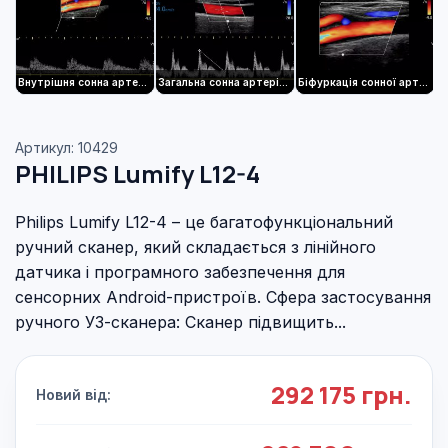
Внутрішня сонна артерія з кольоровим та імпульсно-хвильовим доплером за допомогою датчика L12-4
Загальна сонна артерія з кольоровим, імпульсно-хвильовим доплером та резистивним індексом (RI), показаним за допомогою датчика L12-4
Біфуркація сонної артерії за допомогою кольорового доплера, показана за допомогою датчика L12-4
Артикул: 10429
PHILIPS Lumify L12-4
Philips Lumify L12-4 – це багатофункціональний
ручний сканер, який складається з лінійного
датчика і програмного забезпечення для
сенсорних Android-пристроїв. Сфера застосування
ручного УЗ-сканера: Сканер підвищить...
292 175 грн.
Новий від: