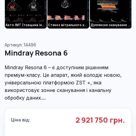
Авто IMT (товщина інтими-медії)
Стеноз мітрального клапана
Дуплексне сканування загальної сонної артерії
Артикул: 14496
Mindray Resona 6
Mindray Resona 6 – є доступним рішенням
преміум-класу. Це апарат, який володіє новою,
універсальною платформою ZST +, яка
використовує зонне сканування і канальну
обробку даних....
2 921 750 грн.
Ціна від: