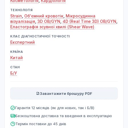
Косметологія
,
Кардіологія
ТЕХНОЛОГІЯ
Strain
,
Об'ємний кровотік
,
Мікросудинна
візуалізація
,
3D OB/GYN
,
4D (Real Time 3D) OB/GYN
,
Еластографія зсувної хвилі (Shear Wave)
КЛАС ДІАГНОСТИЧНОЇ ТОЧНОСТІ
Експертний
КРАЇНА
Китай
СТАН
Б/У
Завантажити брошуру PDF
Гарантія 12 місяців (як для нових, так і Б/В)
Безкоштовна доставка та введення в експлуатацію
Термін поставки до 45 днів