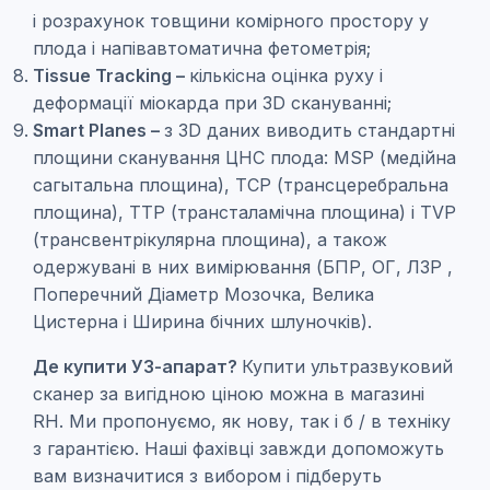
і розрахунок товщини комірного простору у
плода і напівавтоматична фетометрія;
Tissue Tracking –
кількісна оцінка руху і
деформації міокарда при 3D скануванні;
Smart Planes –
з 3D даних виводить стандартні
площини сканування ЦНС плода: MSP (медійна
сагытальна площина), TCP (трансцеребральна
площина), TTP (трансталамічна площина) і TVP
(трансвентрікулярна площина), а також
одержувані в них вимірювання (БПР, ОГ, ЛЗР ,
Поперечний Діаметр Мозочка, Велика
Цистерна і Ширина бічних шлуночків).
Де купити УЗ-апарат?
Купити ультразвуковий
сканер за вигідною ціною можна в магазині
RH. Ми пропонуємо, як нову, так і б / в техніку
з гарантією. Наші фахівці завжди допоможуть
вам визначитися з вибором і підберуть