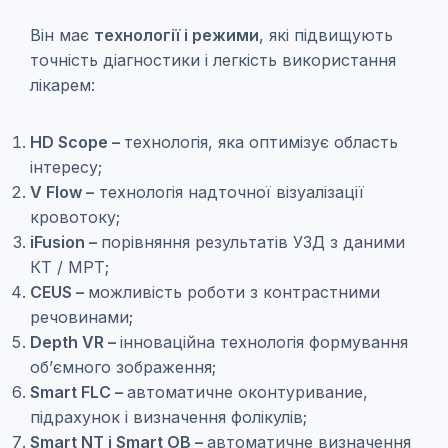
Він має
технології і режими
, які підвищують
точність діагностики і легкість використання
лікарем:
HD Scope –
технологія, яка оптимізує область
інтересу;
V Flow –
технологія надточної візуалізації
кровотоку;
iFusion –
порівняння результатів УЗД з даними
КТ / МРТ;
CEUS –
можливість роботи з контрастними
речовинами;
Depth VR –
інноваційна технологія формування
об’ємного зображення;
Smart FLC –
автоматичне оконтуривание,
підрахунок і визначення фолікулів;
Smart NT і Smart OB –
автоматичне визначення