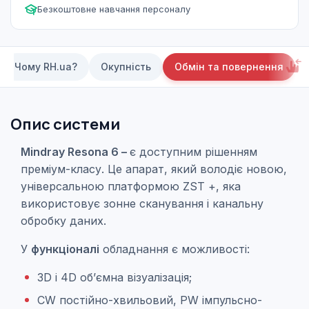
Безкоштовне навчання персоналу
Чому RH.ua?
Окупність
Обмін та повернення
Опис системи
Mindray Resona 6 –
є доступним рішенням
преміум-класу. Це апарат, який володіє новою,
універсальною платформою ZST +, яка
використовує зонне сканування і канальну
обробку даних.
У
функціоналі
обладнання є можливості:
3D і 4D об’ємна візуалізація;
CW постійно-хвильовий, PW імпульсно-