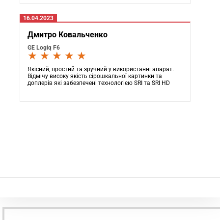
16.04.2023
Дмитро Ковальченко
GE Logiq F6
★ ★ ★ ★ ★
Якісний, простий та зручний у використанні апарат.
Відмічу високу якість сірошкальної картинки та
доплерів які забезпечені технологією SRI та SRI HD