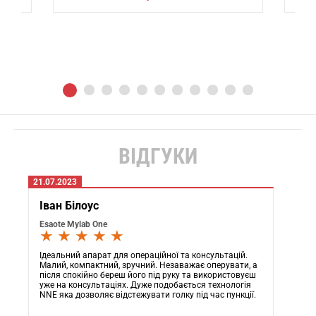
ВІДГУКИ
21.07.2023
Іван Білоус
Esaote Mylab One
★ ★ ★ ★ ★
Ідеальний апарат для операційної та консультацій.
Малий, компактний, зручний. Незаважає оперувати, а
після спокійно береш його під руку та використовуєш
уже на консультаціях. Дуже подобається технологія
NNE яка дозволяє відстежувати голку під час пункції.