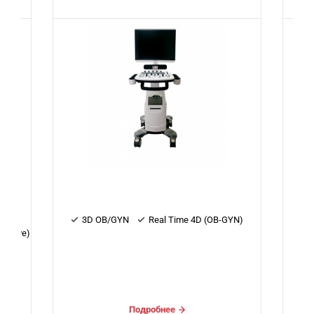
YN)
3D OB/GYN
Real Time 4D (OB-GYN)
Подробнее