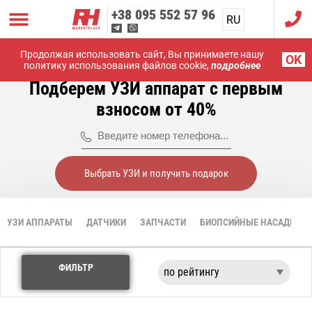
+38
095 552 57 96
RU
UA
Продолжая использовать сайт, Вы принимаете нашу
Главная
УЗИ аппараты
Начальный
OK
политику использования файлов cookie,
подробнее
Подберем УЗИ аппарат с первым
взносом от 40%
Выбрать УЗИ и получить подарок
УЗИ АППАРАТЫ
ДАТЧИКИ
ЗАПЧАСТИ
БИОПСИЙНЫЕ НАСАДКИ
ФИЛЬТР