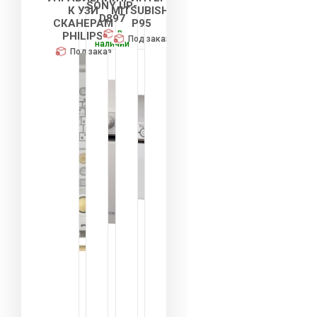
SONY UP-
К УЗИ
MITSUBISHI
D897
СКАНЕРАМ
P95
В
PHILIPS
Под заказ
наличии
Под заказ