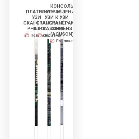
КОНСОЛЬ
ПЛАТЫ К
ПЛАТЫ К
УПРАВЛЕНИЯ
УЗИ
УЗИ
К УЗИ
СКАНЕРАМ
СКАНЕРАМ
СКАНЕРАМ
PHILIPS
ULTRASONIX
SIEMENS
(ACUSON)
Под заказ
Под заказ
Под заказ