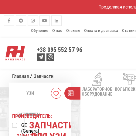
Продолжая исполь
Обучение
О нас
Отзывы
Оплата и доставка
Статьи
+38
095 552 57 96
Главная
Запчасти
ЛАБОРАТОРНОЕ
КОЛЬПОС
Калькулятор
УЗИ
ОБОРУДОВАНИЕ
окупаемости
Cписок
желаний
ДАТЧИКИ
АППАРАТЫ
ПРОИЗВОДИТЕЛЬ:
ЗАПЧАСТИ
GE
(General
ЗАПЧАСТИ