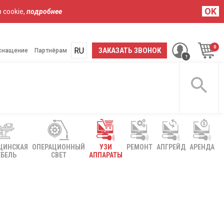
OK
 cookie,
подробнее
RU
UA
ЗАКАЗАТЬ ЗВОНОК
снащение
Партнёрам
ЦИНСКАЯ
ОПЕРАЦИОННЫЙ
УЗИ
РЕМОНТ
АПГРЕЙД
АРЕНДА
БЕЛЬ
СВЕТ
АППАРАТЫ