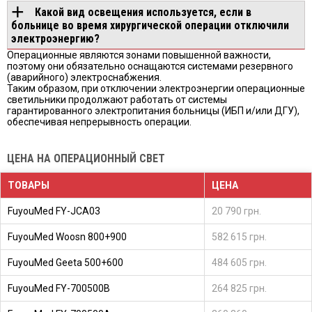
Какой вид освещения используется, если в
больнице во время хирургической операции отключили
электроэнергию?
Операционные являются зонами повышенной важности,
поэтому они обязательно оснащаются системами резервного
(аварийного) электроснабжения.
Таким образом, при отключении электроэнергии операционные
светильники продолжают работать от системы
гарантированного электропитания больницы (ИБП и/или ДГУ),
обеспечивая непрерывность операции.
ЦЕНА НА ОПЕРАЦИОННЫЙ СВЕТ
ТОВАРЫ
ЦЕНА
FuyouMed FY-JCA03
20 790 грн.
FuyouMed Woosn 800+900
582 615 грн.
FuyouMed Geeta 500+600
484 605 грн.
FuyouMed FY-700500B
264 825 грн.