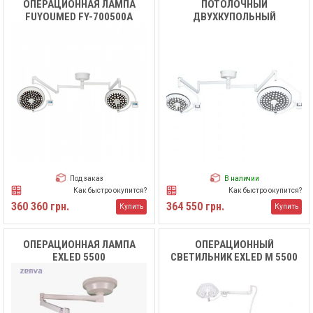
ОПЕРАЦИОННАЯ ЛАМПА
ПОТОЛОЧНЫЙ
FUYOUMED FY-700500А
ДВУХКУПОЛЬНЫЙ
ХИРУРГИЧЕСКИЙ
СВЕТИЛЬНИК LED MK-
D700/500ZF MEDIK
Под заказ
В наличии
Как быстро окупится?
Как быстро окупится?
360 360 грн.
364 550 грн.
Купить
Купить
ОПЕРАЦИОННАЯ ЛАМПА
ОПЕРАЦИОННЫЙ
EXLED 5500
СВЕТИЛЬНИК EXLED M 5500
МОБИЛЬНЫЙ С
АККУМУЛЯТОРОМ