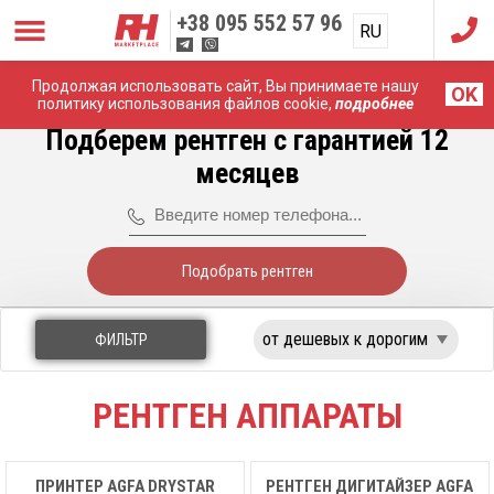
+38
095 552 57 96
RU
UA
Продолжая использовать сайт, Вы принимаете нашу
Главная
Рентген Аппараты
OK
политику использования файлов cookie,
подробнее
Подберем рентген с гарантией 12
месяцев
Подобрать рентген
ФИЛЬТР
РЕНТГЕН АППАРАТЫ
ПРИНТЕР AGFA DRYSTAR
РЕНТГЕН ДИГИТАЙЗЕР AGFA