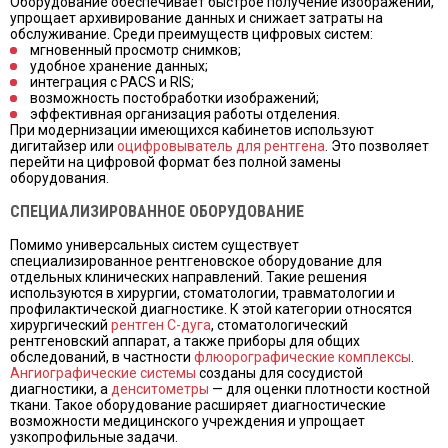
Оборудование обеспечивает быстрое получение изображений,
упрощает архивирование данных и снижает затраты на
обслуживание. Среди преимуществ цифровых систем:
мгновенный просмотр снимков;
удобное хранение данных;
интеграция с PACS и RIS;
возможность постобработки изображений;
эффективная организация работы отделения.
При модернизации имеющихся кабинетов используют
дигитайзер или
оцифровыватель для рентгена
. Это позволяет
перейти на цифровой формат без полной замены
оборудования.
СПЕЦИАЛИЗИРОВАННОЕ ОБОРУДОВАНИЕ
Помимо универсальных систем существует
специализированное рентгеновское оборудование для
отдельных клинических направлений. Такие решения
используются в хирургии, стоматологии, травматологии и
профилактической диагностике. К этой категории относятся
хирургический
рентген С-дуга
, стоматологический
рентгеновский аппарат, а также приборы для общих
обследований, в частности
флюорографические комплексы
.
Ангиографические системы
созданы для сосудистой
диагностики, а
денситометры
— для оценки плотности костной
ткани. Такое оборудование расширяет диагностические
возможности медицинского учреждения и упрощает
узкопрофильные задачи.