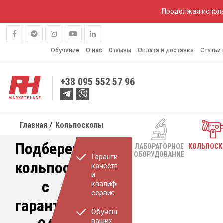
Продолжая исполь
Обучение
О нас
Отзывы
Оплата и доставка
Статьи
+38
095 552 57 96
Главная
Кольпоскопы
Подберем
ЛАБОРАТОРНОЕ
КОЛЬПОС
ОБОРУДОВАНИЕ
Гарантия
кольпоскоп
качества
и
с
квалифицированный
сервис
гарантией
Обучение
ваших