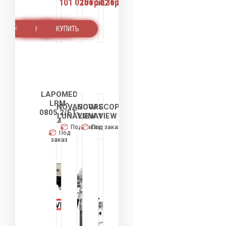
101 025 грн.
106 552 грн.
136 842 грн.
КУПИТЬ
КУПИТЬ
КУПИТЬ
LAPOMED
LPM-
NOVASCOPE
NOVASCOPE
0805.2/ET-
LUNAVIEW 1
LUNAVIEW 2
4
Под заказ
Под заказ
Под
заказ