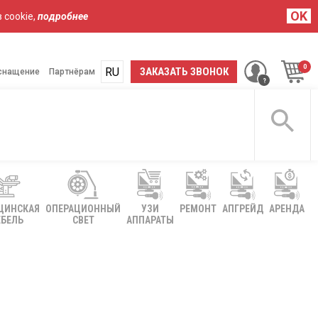
OK
 cookie,
подробнее
RU
UA
ЗАКАЗАТЬ ЗВОНОК
снащение
Партнёрам
ЦИНСКАЯ
ОПЕРАЦИОННЫЙ
УЗИ
РЕМОНТ
АПГРЕЙД
АРЕНДА
БЕЛЬ
СВЕТ
АППАРАТЫ