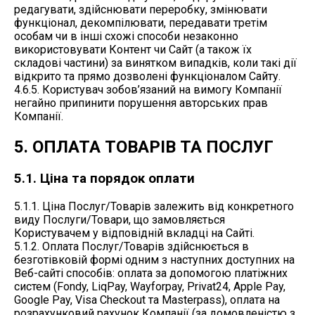
редагувати, здійснювати переробку, змінювати
функціонал, декомпілювати, передавати третім
особам чи в інші схожі способи незаконно
використовувати Контент чи Сайт (а також їх
складові частини) за винятком випадків, коли такі дії
відкрито та прямо дозволені функціоналом Сайту.
4.6.5. Користувач зобов’язаний на вимогу Компанії
негайно припинити порушення авторських прав
Компанії.
5. ОПЛАТА ТОВАРІВ ТА ПОСЛУГ
5.1. Ціна та порядок оплати
5.1.1. Ціна Послуг/Товарів залежить від конкретного
виду Послуги/Товари, що замовляється
Користувачем у відповідній вкладці на Сайті.
5.1.2. Оплата Послуг/Товарів здійснюється в
безготівковій формі одним з наступних доступних на
Веб-сайті способів: оплата за допомогою платіжних
систем (Fondy, LiqPay, Wayforpay, Privat24, Apple Pay,
Google Pay, Visa Checkout та Masterpass), оплата на
розрахунковий рахунок Компанії (за домовленістю з