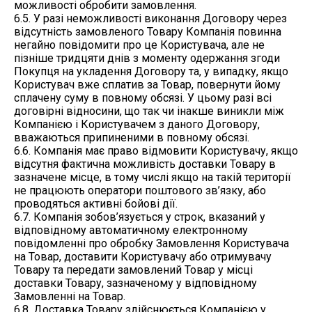
можливості обробити замовлення.
6.5. У разі неможливості виконання Договору через
відсутність замовленого Товару Компанія повинна
негайно повідомити про це Користувача, але не
пізніше тридцяти днів з моменту одержання згоди
Покупця на укладення Договору та, у випадку, якщо
Користувач вже сплатив за Товар, повернути йому
сплачену суму в повному обсязі. У цьому разі всі
договірні відносини, що так чи інакше виникли між
Компанією і Користувачем з даного Договору,
вважаються припиненими в повному обсязі.
6.6. Компанія має право відмовити Користувачу, якщо
відсутня фактична можливість доставки Товару в
зазначене місце, в тому числі якщо на такій території
не працюють оператори поштового зв’язку, або
проводяться активні бойові дії.
6.7. Компанія зобов’язується у строк, вказаний у
відповідному автоматичному електронному
повідомленні про обробку Замовлення Користувача
на Товар, доставити Користувачу або отримувачу
Товару та передати замовлений Товар у місці
доставки Товару, зазначеному у відповідному
Замовленні на Товар.
6.8. Доставка Товару здійснюється Компанією у