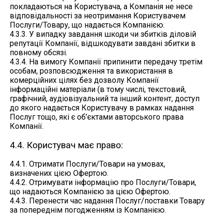
покладаються на Користувача, а Компанія не несе
відповідальності за неотримання Користувачем
Послуги/Товару, що надається Компанією.
4.3.3. У випадку завдання шкоди чи збитків діловій
репутації Компанії, відшкодувати завдані збитки в
повному обсязі.
4.3.4. На вимогу Компанії припинити передачу третім
особам, розповсюдження та використання в
комерційних цілях без дозволу Компанії
інформаційні матеріали (в тому числі, текстовий,
графічний, аудіовізуальний та інший контент, доступ
до якого надається Користувачу в рамках надання
Послуг тощо, які є об’єктами авторського права
Компанії.
4.4. Користувач має право:
4.4.1. Отримати Послуги/Товари на умовах,
визначених цією Офертою.
4.4.2. Отримувати інформацію про Послуги/Товари,
що надаються Компанією за цією Офертою.
4.4.3. Перенести час надання Послуг/поставки Товару
за попереднім погодженням із Компанією.