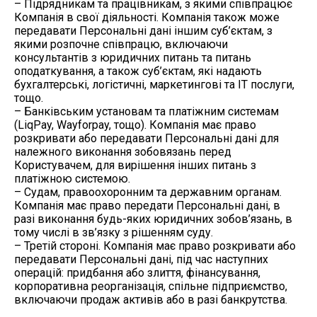
– Підрядникам та працівникам, з якими співпрацює
Компанія в свої діяльності. Компанія також може
передавати Персональні дані іншим суб’єктам, з
якими розпочне співпрацю, включаючи
консультантів з юридичних питань та питань
оподаткування, а також суб’єктам, які надають
бухгалтерські, логістичні, маркетингові та ІТ послуги,
тощо.
– Банківським установам та платіжним системам
(LiqPay, Wayforpay, тощо). Компанія має право
розкривати або передавати Персональні дані для
належного виконання зобовязань перед
Користувачем, для вирішення інших питань з
платіжною системою.
– Судам, правоохоронним та державним органам.
Компанія має право передати Персональні дані, в
разі виконання будь-яких юридичних зобов’язань, в
тому числі в зв’язку з рішенням суду.
– Третій стороні. Компанія має право розкривати або
передавати Персональні дані, під час наступних
операцій: придбання або злиття, фінансування,
корпоративна реорганізація, спільне підприємство,
включаючи продаж активів або в разі банкрутства.