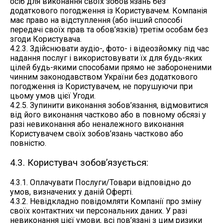
осіб для виконання своїх зобов’язань без
додаткового погодження із Користувачем. Компанія
має право на відступлення (або інший способі
передачі своїх прав та обов’язків) третім особам без
згоди Користувача.
4.2.3. Здійснювати аудіо-, фото- і відеозйомку під час
надання послуг і використовувати їх для будь-яких
цілей будь-якими способами прямо не забороненими
чинним законодавством України без додаткового
погодження із Користувачем, не порушуючи при
цьому умов цієї Угоди.
4.2.5. Зупинити виконання зобов’язання, відмовитися
від його виконання частково або в повному обсязі у
разі невиконання або неналежного виконання
Користувачем своїх зобов’язань частково або
повністю.
4.3. Користувач зобов’язується:
4.3.1. Оплачувати Послуги/Товари відповідно до
умов, визначених у даній Оферті.
4.3.2. Невідкладно повідомляти Компанії про зміну
своїх контактних чи персональних даних. У разі
невиконання цієї умови, всі пов’язані з цим ризики