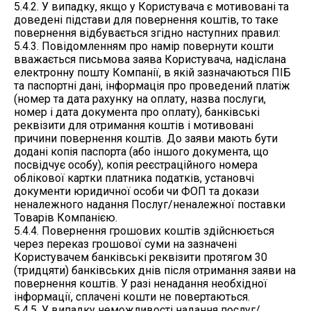
5.4.2. У випадку, якщо у Користувача є мотивовані та
доведені підстави для повернення коштів, то таке
повернення відбувається згідно наступних правил:
5.4.3. Повідомленням про намір повернути кошти
вважається письмова заява Користувача, надіслана
електронну пошту Компанії, в якій зазначаються ПІБ
та паспортні дані, інформація про проведений платіж
(номер та дата рахунку на оплату, назва послуги,
номер і дата документа про оплату), банківські
реквізити для отримання коштів і мотивовані
причини повернення коштів. До заяви мають бути
додані копія паспорта (або іншого документа, що
посвідчує особу), копія реєстраційного номера
облікової картки платника податків, установчі
документи юридичної особи чи ФОП та докази
неналежного надання Послуг/неналежної поставки
Товарів Компанією.
5.4.4. Повернення грошових коштів здійснюється
через переказ грошової суми на зазначені
Користувачем банківські реквізити протягом 30
(тридцяти) банківських днів після отримання заяви на
повернення коштів. У разі ненадання необхідної
інформації, сплачені кошти не повертаються.
5.4.5. У випадку неможливості надання послуг/