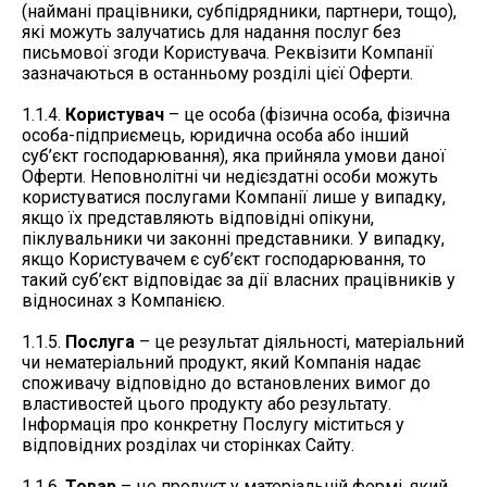
(наймані працівники, субпідрядники, партнери, тощо),
які можуть залучатись для надання послуг без
письмової згоди Користувача. Реквізити Компанії
зазначаються в останньому розділі цієї Оферти.
1.1.4.
Користувач
– це особа (фізична особа, фізична
особа-підприємець, юридична особа або інший
суб’єкт господарювання), яка прийняла умови даної
Оферти. Неповнолітні чи недієздатні особи можуть
користуватися послугами Компанії лише у випадку,
якщо їх представляють відповідні опікуни,
піклувальники чи законні представники. У випадку,
якщо Користувачем є суб’єкт господарювання, то
такий суб’єкт відповідає за дії власних працівників у
відносинах з Компанією.
1.1.5.
Послуга
– це результат діяльності, матеріальний
чи нематеріальний продукт, який Компанія надає
споживачу відповідно до встановлених вимог до
властивостей цього продукту або результату.
Інформація про конкретну Послугу міститься у
відповідних розділах чи сторінках Сайту.
1.1.6.
Товар
– це продукт у матеріальній формі, який