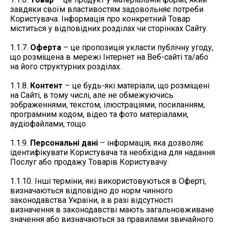
завдяки своїм властивостям задовольняє потреби
Користувача. Інформація про конкретний Товар
міститься у відповідних розділах чи сторінках Сайту.
1.1.7.
Оферта
– це пропозиція укласти публічну угоду,
що розміщена в мережі Інтернет на Веб-сайті та/або
на його структурних розділах.
1.1.8.
Контент
– це будь-які матеріали, що розміщені
на Сайті, в тому числі, але не обмежуючись:
зображеннями, текстом, ілюстраціями, посиланням,
програмним кодом, відео та фото матеріалами,
аудіофайлами, тощо.
1.1.9.
Персональні дані
– інформація, яка дозволяє
ідентифікувати Користувача та необхідна для надання
Послуг або продажу Товарів Користувачу.
1.1.10. Інші терміни, які використовуються в Оферті,
визначаються відповідно до норм чинного
законодавства України, а в разі відсутності
визначення в законодавстві мають загальновживане
значення або визначаються за правилами звичайного