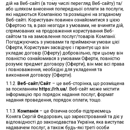
дій на Веб-сайті (в тому числі перегляд Веб-сайту) та/
або шляхом внесення попередньої оплати за послуги,
які надаються Компанією та розміщені на згаданому
Веб-сайті. Користувач повинен ознайомитися з цією
Офертою та, в разі незгоди з умовами, не вчиняти дій,
спрямованих на продовження користування Веб-
сайтом та на замовлення послуг/товарів Компанії.
Погоджуючись з умовами та приймаючи умови цієї
Оферти, Користувач засвідчує і гарантує що він
укладає договір (Оферту) добровільно, при цьому він
повністю ознайомився з умовами Оферти, повністю
розуміє предмет договору (Оферти), він має всі права
і повноваження, необхідні для укладення та
виконання договору (Оферти).
1.1.2.
Веб-сайт/Сайт
– це веб-сторінка, що розміщена
за посиланням
https://rh.ua/
. Веб-сайт може містити
інформацію про порядок надання послуг, формат
надання проведення, порядок оплати, тощо.
1.1.3.
Компанія
– це Фізична особа-підприємець
Коняга Сергій Федорович, що зареєстрований та діє у
відповідності до законодавства України, яка виступає
надавачем послуг, а також будь-які треті особи