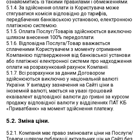
ознайомитись із такими правилами і обмеженнями.
5.1.4. За здійснення оплати із Користувача може
стягуватися комісія відповідно до тарифів,
передбачених банківською установою, електронною
платіжною системою.
5.1.5. Оплата Послуг/Товарів здійснюється виключно
шляхом внесення 100% передоплати.
5.1.6. Відповідна Послуга/Товар вважається
сплаченими Користувачем з моменту отримання
Компанією підтвердження від банківської установи
або платіжної електронної системи про надходження
оплати на розрахунковий рахунок Компанії.
5.1.7. Всі розрахунки за даним Договором
здійснюються виключно у національній валюті
України. У випадку зазначення на Сайті ціни в
іноземній валюті, мається на увазі грошовий
еквівалент відповідної валюти до гривні за курсом
продажу відповідної валюти у відділеннях ПАТ КБ
«Приватбанк» на момент здійснення платежу.
5.2. Зміна ціни.
5.2.1. Компанія має право змінювати ціни на Послуги/
Товари шляхом публікації актуальних цін на Сайті без