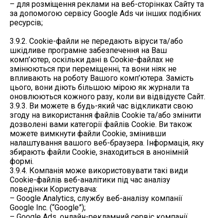
– для розміщення реклами на веб-сторінках Сайту та
за допомогою сервісу Google Ads чи інших подібних
ресурсів;
3.9.2. Cookie-файли не передають віруси та/або
шкідливе програмне забезпечення на Ваш
комп’ютер, оскільки дані в Cookie-файлах не
змінюються при переміщенні, та вони ніяк не
впливають на роботу Вашого комп’ютера. Замість
цього, вони діють більшою мірою як журнали та
оновлюються кожного разу, коли ви відвідуєте Сайт.
3.9.3. Ви можете в будь-який час відкликати свою
згоду на використання файлів Cookie та/або змінити
дозволені вами категорії файлів Cookie. Ви також
можете вимкнути файли Cookie, змінивши
налаштування вашого веб-браузера. Інформація, яку
збирають файли Cookie, знаходиться в анонімній
формі.
3.9.4. Компанія може використовувати такі види
Cookie-файлів веб-аналітики під час аналізу
поведінки Користувача:
– Google Analytics, службу веб-аналізу компанії
Google Inc. (“Google”);
– Google Ads, онлайн-рекламний сервіс компанії