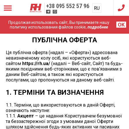
+38
095 552 57 96
RU
UA
Продолжая использовать сайт, Вы принимаете нашу
OK
политику использования файлов cookie,
подробнее
ПУБЛІЧНА ОФЕРТА
Ця публічна оферта (надалі – «Оферта») адресована
невизначеному колу осіб, які користуються веб-
сайтом
https://rh.ua/
(надалі – Веб-сайт, Сайт) та будь-
якими похідними веб-сторінками, що є пов’язаними з
даним Веб-сайтом, а також які користуються
послугами, що пропонуються на даному веб-сайті.
1. ТЕРМІНИ ТА ВИЗНАЧЕННЯ
1.1. Терміни, що використовуються в даній Оферті,
означають наступне:
1.1.1.
Акцепт
– це надання Користувачем безумовної
та беззастережної згоди з умовами даної Оферти
шляхом здійснення будь-яких активних чи пасивних