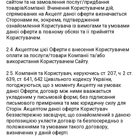
сайтом та на замовлення послуг/придбання
товарівКомпанії. Вчинення Користувачем дій,
спрямованих на Акцепт даної оферти визначається
Сторонами як, зокрема, підтвердження
ознайомлення Користувача із вимогами та умовами
даної оферти в повному обсязі та її прийняття
Користувачем.
2.4. Акцептом цієї Оферти є внесення Користувачем
оплати за послуги/товари Компанії та/або
використання Користувачем Сайту.
2.5. Компанія та Користувач, керуючись ст. 207, ч. 2 ст.
639, ст. 641, 642 Цивільного кодексу України,
погоджуються, що з моменту Акцепту на умовах
даної Оферти, договір між ними вважається
укладеним у письмовій формі, без підписання
письмового примірника та має юридичну силу для
Сторін. Акцептом даної оферти Користувач
беззастережно засвідчує, що ознайомлений з даною
пропозицією укласти договір та безпосередньо з
положеннями та умовами такого договору,
визначених у даній оферті.