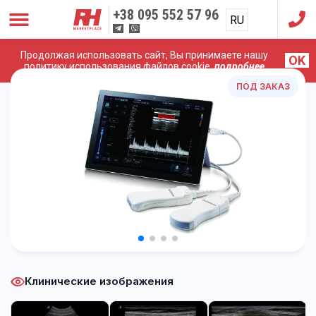
+38
095 552 57 96
RU
UA
Продолжая использовать сайт, Вы принимаете нашу
OK
Главная
/
УЗИ Аппараты
/
Alpinion
/
ALPINION MINISONO
политику использования файлов cookie,
подробнее
ПОД ЗАКАЗ
Клинические изображения