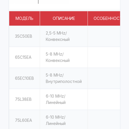
МОДЕЛЬ
ОПИСАНИЕ
ОСОБЕННОСТИ
2,5-5
MHz/
35C50EB
Конвексный
5-8
MHz/
65C15EA
Конвексный
5-8
MHz/
65EC10EB
Внутриполостной
6-10
MHz/
75L38EB
Линейный
6-10
MHz/
75L60EA
Линейный