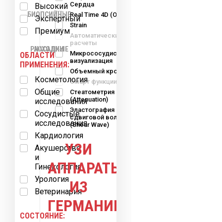
Сердца
Высокий
БИОПСИЙНЫЕ
Real Time 4D (OB-GYN)
Экспертный
Strain
Премиум
Автоматические
расчеты
РАСХОДНЫЕ
НАСАДКИ
Микрососудистая
ОБЛАСТИ
визуализация
ПРИМЕНЕНИЯ:
Объемный кровоток
Косметология
Смарт функции
МАТЕРИАЛЫ
Общие
Стеатометрия
(Attenuation)
исследования
Эластография
Сосудистые
сдвиговой волны
исследования
(Shear Wave)
Кардиология
УЗИ
Акушерство
и
АППАРАТЫ
Гинекология
Урология
ИЗ
Ветеринария
ГЕРМАНИИ
СОСТОЯНИЕ: