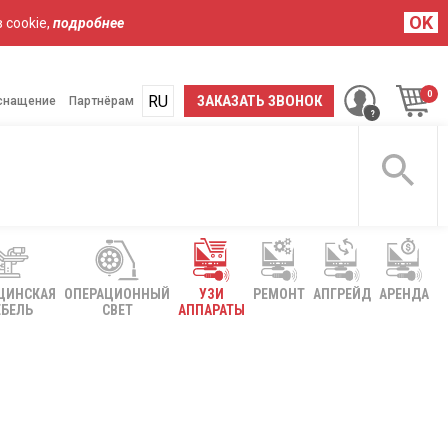
OK
 cookie,
подробнее
RU
UA
ЗАКАЗАТЬ ЗВОНОК
снащение
Партнёрам
ЦИНСКАЯ
ОПЕРАЦИОННЫЙ
УЗИ
РЕМОНТ
АПГРЕЙД
АРЕНДА
БЕЛЬ
СВЕТ
АППАРАТЫ