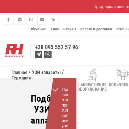
Продолжая исполь
Обучение
О нас
Отзывы
Оплата и доставка
Статьи
+38
095 552 57 96
Главная
УЗИ аппараты
Германия
ЛАБОРАТОРНОЕ
КОЛЬПОС
Проконсультируем
ОБОРУДОВАНИЕ
как
Подберем
открыть
прибыльный
УЗИ
УЗИ
кабинет
аппарат
или
увеличить