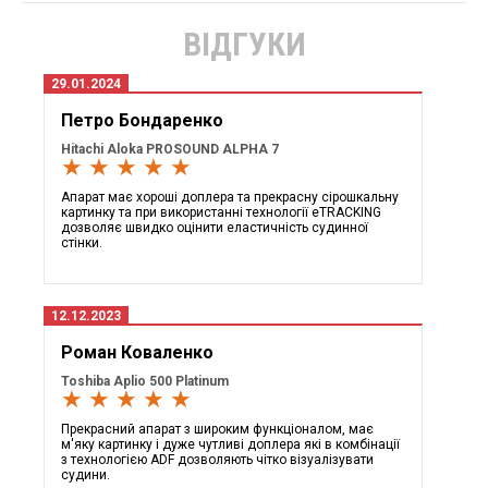
ВІДГУКИ
29.01.2024
Петро Бондаренко
Hitachi Aloka PROSOUND ALPHA 7
★ ★ ★ ★ ★
Апарат має хороші доплера та прекрасну сірошкальну
картинку та при використанні технології eTRACKING
дозволяє швидко оцінити еластичність судинної
стінки.
12.12.2023
Роман Коваленко
Toshiba Aplio 500 Platinum
★ ★ ★ ★ ★
Прекрасний апарат з широким функціоналом, має
м'яку картинку і дуже чутливі доплера які в комбінації
з технологією ADF дозволяють чітко візуалізувати
судини.