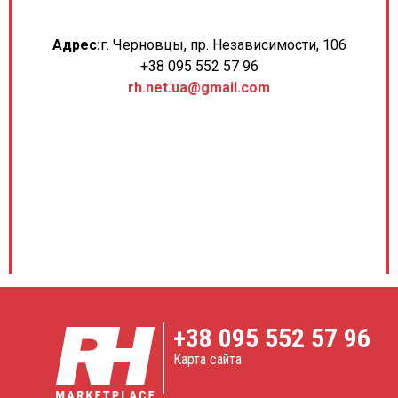
якість проведення стрейну міокарду в нашому мед
центрі.
Адрес:
г. Черновцы, пр. Независимости, 106
+38 095 552 57 96
04.01.2022
rh.net.ua@gmail.com
Василь Кочержат
Приватний кабінет
УЗД АПАРАТ – Samsung Medison UGEO WS80A
★ ★ ★ ★ ★
Переваги
Це мій третій Самсунг після V20 I A30.Апарат супер!
Чудова візуалізація 2д, чутливий доплер,якісне 3-4д,
автоматичне вимірювання - все на рівні GE E 8, а по
додатковим опція і вище! Наявність еластографії з
модулями детект - просто чудо.Із стажем роботи УЗД
більше 10 років можу сказати однозначно, що робота
на апараті приносить величезне задоволення, даючи
можливість точної діагностики. Величезна подяка
всім працівникам компанії RH за можливість придбати
і працювати на апараті преміум класу, особливо пані
Вікторії. Якісно, надійно, професійно і по-людяному.
+38
095 552 57 96
Молодці!!! Успіхів всім і процвітання.
Карта сайта
Недоліки
Недоліків немає, враховуючи можливість придбати
апарат в цій компанії по гарній ціні!