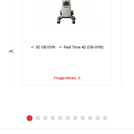
YN)
3D OB/GYN
Real Time 4D (OB-GYN)
Подробнее