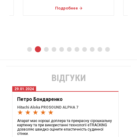
Подробнее
ВІДГУКИ
29.01.2024
Петро Бондаренко
Hitachi Aloka PROSOUND ALPHA 7
★ ★ ★ ★ ★
Апарат має хороші доплера та прекрасну сірошкальну
картинку та при використанні технології eTRACKING
дозволяє швидко оцінити еластичність судинної
стінки.