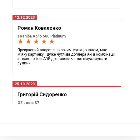
12.12.2023
Роман Коваленко
Toshiba Aplio 500 Platinum
★ ★ ★ ★ ★
Прекрасний апарат з широким функціоналом, має
м'яку картинку і дуже чутливі доплера які в комбінації
з технологією ADF дозволяють чітко візуалізувати
судини.
25.10.2023
Григорій Сидоренко
GE Logiq S7
★ ★ ★ ★ ★
Дуже раді що купили, висока якість картинки та
доплерів все чітко видно, також дуже скоротили час
обстежень вагітних з допомогою функції Measure
Assistant OB яка дозволяє автоматично проводити
біометрію плоду.