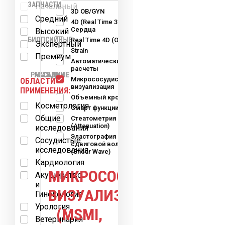
ЗАПЧАСТИ
Начальный
3D OB/GYN
Средний
4D (Real Time 3D)
Сердца
Высокий
БИОПСИЙНЫЕ
Real Time 4D (OB-GYN)
Экспертный
Strain
Премиум
Автоматические
расчеты
РАСХОДНЫЕ
НАСАДКИ
Микрососудистая
ОБЛАСТИ
визуализация
ПРИМЕНЕНИЯ:
Объемный кровоток
Косметология
Смарт функции
МАТЕРИАЛЫ
Общие
Стеатометрия
(Attenuation)
исследования
Эластография
Сосудистые
сдвиговой волны
исследования
(Shear Wave)
Кардиология
МИКРОСОСУДИСТАЯ
Акушерство
и
ВИЗУАЛИЗАЦИЯ
Гинекология
Урология
(MSMI,
Ветеринария