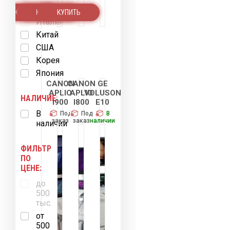
Германия
КУПИТЬ
КУПИТЬ
КУПИТЬ
Италия
Китай
США
Корея
Япония
CANON
CANON
GE
APLIO
APLIO
VOLUSON
НАЛИЧИЕ:
I900
I800
E10
В
Под
Под
В
заказ
заказ
наличии
наличии
Новинка
ФИЛЬТР
ПО
ЦЕНЕ:
до
500
тыс.
от
500