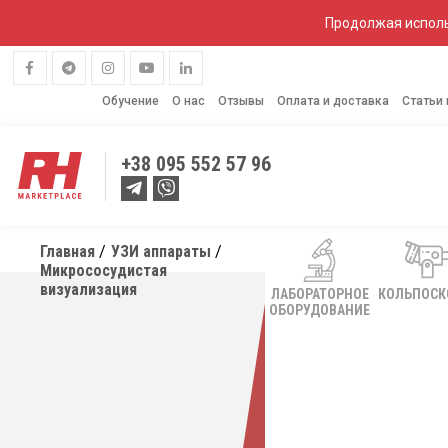
Продолжая исполь
Обучение
О нас
Отзывы
Оплата и доставка
Статьи
+38
095 552 57 96
Главная
УЗИ аппараты
Микрососудистая
визуализация
Подберем
ЛАБОРАТОРНОЕ
КОЛЬПОС
ОБОРУДОВАНИЕ
УЗИ
Проконсультируем
как
аппарат
открыть
прибыльный
с
УЗИ
кабинет
или