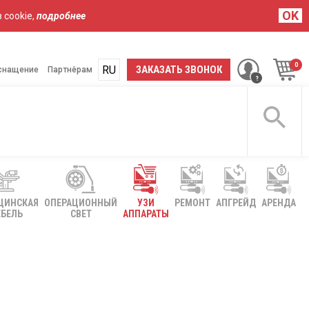
OK
 cookie,
подробнее
RU
UA
ЗАКАЗАТЬ ЗВОНОК
снащение
Партнёрам
ЦИНСКАЯ
ОПЕРАЦИОННЫЙ
УЗИ
РЕМОНТ
АПГРЕЙД
АРЕНДА
БЕЛЬ
СВЕТ
АППАРАТЫ