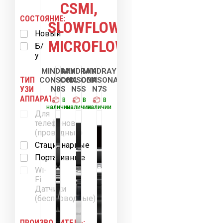
CSMI,
СОСТОЯНИЕ:
SLOWFLOW,
Новый
MICROFLOW)
Б/
у
MINDRAY
MINDRAY
MINDRAY
ТИП
CONSONA
CONSONA
CONSONA
N8S
N5S
N7S
УЗИ
АППАРАТА:
В
В
В
наличии
наличии
наличии
Для
телефонов
Новинка
(проводные)
Стационарные
Портативные
Wi-
Fi
Датчики
(беспроводные)
ПРОИЗВОДИТЕЛЬ: