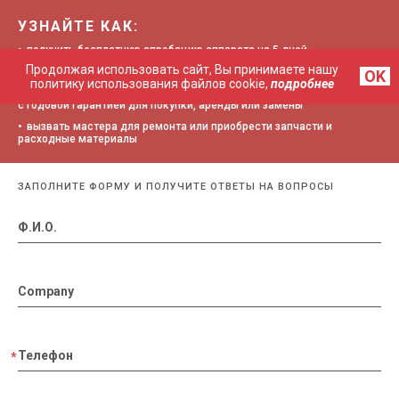
УЗНАЙТЕ КАК:
получить бесплатную апробацию аппарата на 5 дней
Продолжая использовать сайт, Вы принимаете нашу
воспользоваться рассрочкой 0% при покупке оборудования
OK
политику использования файлов cookie,
подробнее
получить подробную информацию по новым и б/у УЗИ-аппаратам
с годовой гарантией для покупки, аренды или замены
вызвать мастера для ремонта или приобрести запчасти и
расходные материалы
ЗАПОЛНИТЕ ФОРМУ И ПОЛУЧИТЕ ОТВЕТЫ НА ВОПРОСЫ
Ф.И.О.
Company
Телефон