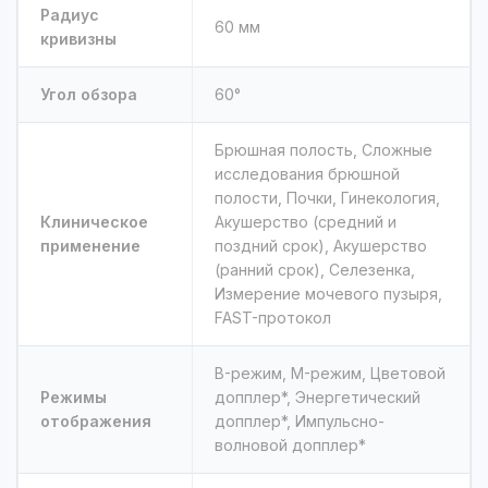
Радиус
60 мм
кривизны
Угол обзора
60°
Брюшная полость, Сложные
исследования брюшной
полости, Почки, Гинекология,
Клиническое
Акушерство (средний и
применение
поздний срок), Акушерство
(ранний срок), Селезенка,
Измерение мочевого пузыря,
FAST-протокол
B-режим, M-режим, Цветовой
Режимы
допплер*, Энергетический
отображения
допплер*, Импульсно-
волновой допплер*