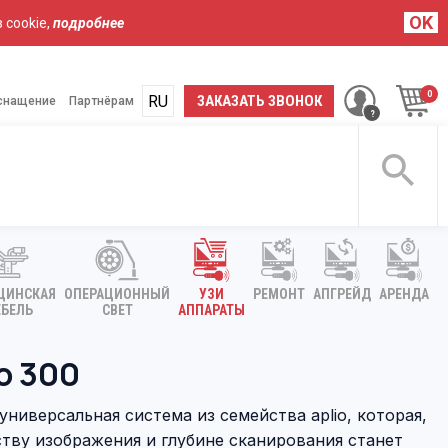
OK
 cookie,
подробнее
RU
UA
ЗАКАЗАТЬ ЗВОНОК
снащение
Партнёрам
ЦИНСКАЯ
ОПЕРАЦИОННЫЙ
УЗИ
РЕМОНТ
АПГРЕЙД
АРЕНДА
БЕЛЬ
СВЕТ
АППАРАТЫ
o 300
 универсальная система из семейства aplio, которая,
ству изображения и глубине сканирования станет