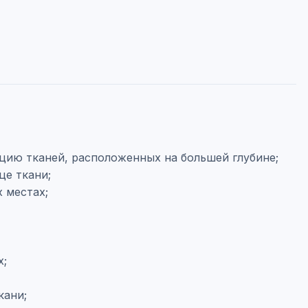
ацию тканей, расположенных на большей глубине;
ице ткани;
х местах;
х;
кани;