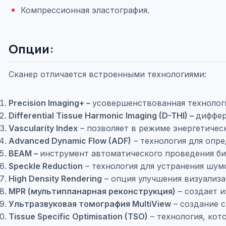
Компрессионная эластография.
Опции:
Сканер отличается встроенными технологиями:
Precision Imaging+ –
усовершенствованная технологи
Differential Tissue Harmonic Imaging (D-THI) –
диффер
Vascularity Index
– позволяет в режиме энергетичес
Advanced Dynamic Flow (ADF)
– технология для опр
BEAM –
инструмент автоматического проведения би
Speckle Reduction
– технология для устранения шум
High Density Rendering
– опция улучшения визуализ
MPR (мультипланарная реконструкция)
– создает и
Ультразвуковая томография MultiView
– создание с
Tissue Specific Optimisation (TSO)
– технология, кот