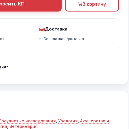
росить КП
В корзину
Доставка
Печень, энергетический допплер
Тканевой допплер
Почка ADF
ет
Бесплатная доставка
ции?
Сосудистые исследования
,
Урология
,
Акушерство и
гия
,
Ветеринария