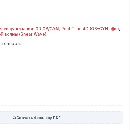
я визуализация
,
3D OB/GYN
,
Real Time 4D (OB-GYN) @ru
,
й волны (Shear Wave)
Й ТОЧНОСТИ
Скачать брошюру PDF