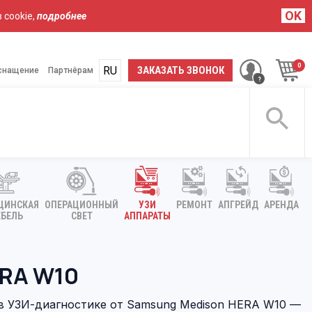
OK
 cookie,
подробнее
RU
UA
ЗАКАЗАТЬ ЗВОНОК
снащение
Партнёрам
ЦИНСКАЯ
ОПЕРАЦИОННЫЙ
УЗИ
РЕМОНТ
АПГРЕЙД
АРЕНДА
БЕЛЬ
СВЕТ
АППАРАТЫ
RA W10
в УЗИ-диагностике от Samsung Medison HERA W10 —