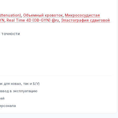
ttenuation)
,
Объемный кровоток
,
Микрососудистая
YN
,
Real Time 4D (OB-GYN) @ru
,
Эластография сдвиговой
Й ТОЧНОСТИ
к для новых, так и Б/У)
 ввод в эксплуатацию
ней
персонала