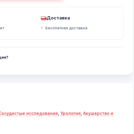
Доставка
ет
Бесплатная доставка
Измерение мозга плода с помощью 5D CNS+™
Сердце плода с ClearVision
MV-Flow™ с LumiFlow™ (Круг Уиллиса)
ции?
Сосудистые исследования
,
Урология
,
Акушерство и