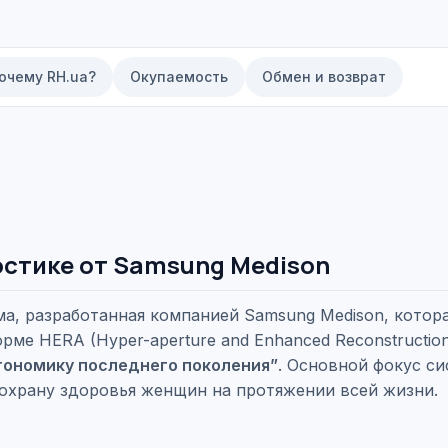
очему RH.ua?
Окупаемость
Обмен и возврат
остике от Samsung Medison
ма, разработанная компанией Samsung Medison, котор
рме HERA (Hyper-aperture and Enhanced Reconstruction
гономику последнего поколения”
. Основной фокус с
 охрану здоровья женщин на протяжении всей жизни.