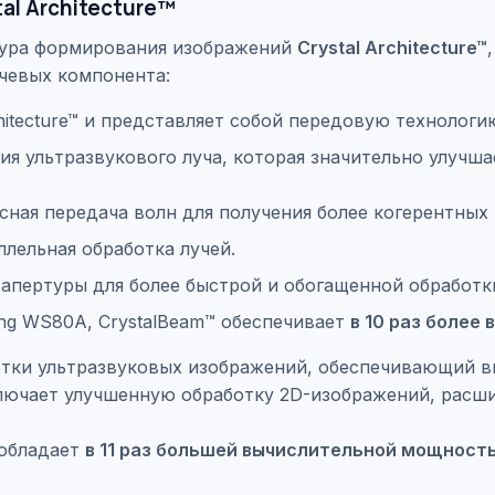
al Architecture™
тура формирования изображений
Crystal Architecture™
ючевых компонента:
hitecture™ и представляет собой передовую технологи
я ультразвукового луча, которая значительно улучш
ая передача волн для получения более когерентных
лельная обработка лучей.
апертуры для более быстрой и обогащенной обработк
g WS80A, CrystalBeam™ обеспечивает
в 10 раз более
тки ультразвуковых изображений, обеспечивающий в
ключает улучшенную обработку 2D-изображений, рас
 обладает
в 11 раз большей вычислительной мощност