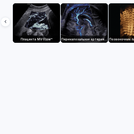
Плацента MV-Flow™
Перикалозальная артерия с MV-Flow™