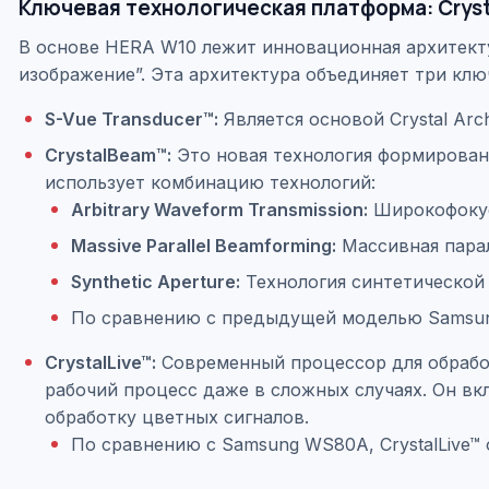
Ключевая технологическая платформа: Cryst
В основе HERA W10 лежит инновационная архитек
изображение”. Эта архитектура объединяет три кл
S-Vue Transducer™:
Является основой Crystal Arc
CrystalBeam™:
Это новая технология формировани
использует комбинацию технологий:
Arbitrary Waveform Transmission:
Широкофокусн
Massive Parallel Beamforming:
Массивная парал
Synthetic Aperture:
Технология синтетической 
По сравнению с предыдущей моделью Samsun
CrystalLive™:
Современный процессор для обрабо
рабочий процесс даже в сложных случаях. Он в
обработку цветных сигналов.
По сравнению с Samsung WS80A, CrystalLive™