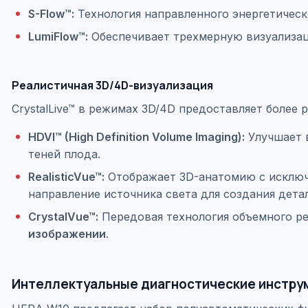
S-Flow™:
Технология направленного энергетическ
LumiFlow™:
Обеспечивает трехмерную визуализаци
Реалистичная 3D/4D-визуализация
CrystalLive™ в режимах 3D/4D предоставляет боле
HDVI™ (High Definition Volume Imaging):
Улучшает в
теней плода.
RealisticVue™:
Отображает 3D-анатомию с исключ
направление источника света для создания дета
CrystalVue™:
Передовая технология объемного ре
изображении
.
Интеллектуальные диагностические инстру