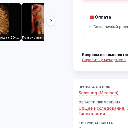
Оплата
Безналичный расч
Позвоночник плода с 3D-изображением
Позвоночник плода с CrystalVue™
Лицо плода с RealisticVue™
Вопросы по комплекта
Спросить у менеджера
ПРОИЗВОДИТЕЛЬ
Samsung (Medison)
ОБЛАСТИ ПРИМЕНЕНИЯ
Общие исследования
,
Гинекология
ТИП УЗИ АППАРАТА