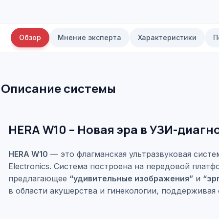
Обзор
Мнение эксперта
Характеристики
П
Описание системы
HERA W10 – Новая эра в УЗИ-диагн
HERA W10
— это флагманская ультразвуковая систе
Electronics. Система построена на передовой платфо
предлагающее
“удивительные изображения”
и
“эр
в области акушерства и гинекологии, поддерживая