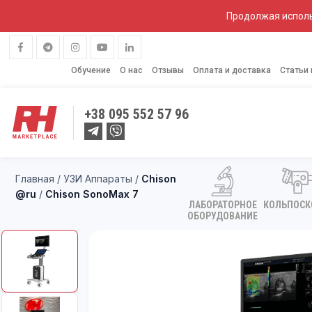
Продолжая исполь
Обучение
О нас
Отзывы
Оплата и доставка
Статьи
+38
095 552 57 96
Главная
/
УЗИ Аппараты
/
Chison
@ru
/
Chison SonoMax 7
ЛАБОРАТОРНОЕ
КОЛЬПОС
ОБОРУДОВАНИЕ