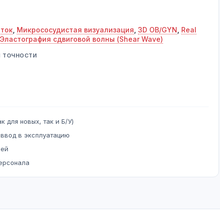
ток
,
Микрососудистая визуализация
,
3D OB/GYN
,
Real
Эластография сдвиговой волны (Shear Wave)
Й ТОЧНОСТИ
к для новых, так и Б/У)
 ввод в эксплуатацию
ней
персонала