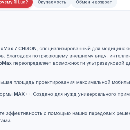
очему RH.ua?
Окупаемость
Обмен и возврат
noMax 7 CHISON
, специализированный для медицински
ов. Благодаря потрясающему внешнему виду, интелл
oMax
переопределяет возможности ультразвуковой ди
еньшая площадь проектирования максимальной мобиль
тформы
MAX++
. Создано для нужд универсального прим
те эффективность с помощью наших передовых решени
тами.