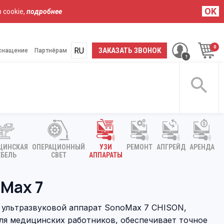
OK
 cookie,
подробнее
RU
UA
ЗАКАЗАТЬ ЗВОНОК
снащение
Партнёрам
ЦИНСКАЯ
ОПЕРАЦИОННЫЙ
УЗИ
РЕМОНТ
АПГРЕЙД
АРЕНДА
БЕЛЬ
СВЕТ
АППАРАТЫ
Max 7
ультразвуковой аппарат SonoMax 7 CHISON,
я медицинских работников, обеспечивает точное