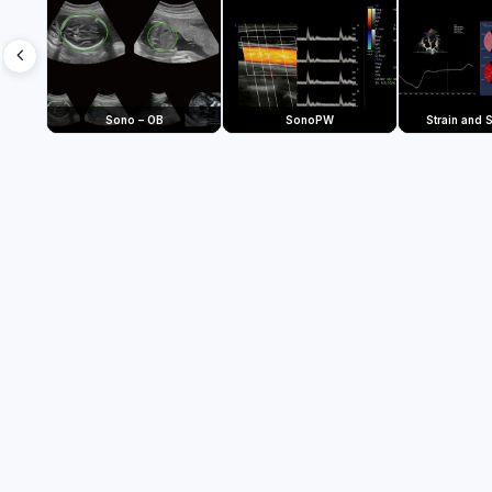
Sono – OB
SonoPW
Strain and S