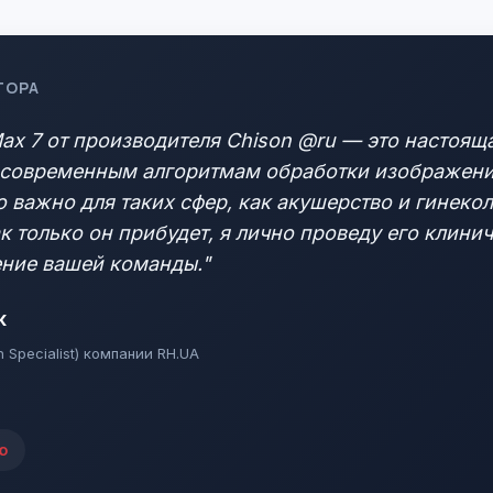
ТОРА
x 7 от производителя Chison @ru — это настояща
 современным алгоритмам обработки изображения
о важно для таких сфер, как акушерство и гинеко
ак только он прибудет, я лично проведу его клин
ние вашей команды."
к
n Specialist) компании RH.UA
ю