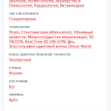
Урология
,
Косметология
,
Акушерство и
Гинекология
,
Кардиология
,
Ветеринария
ТИП УЗИ АППАРАТА
Стационарные
ТЕХНОЛОГИЯ
Strain
,
Стеатометрия (Attenuation)
,
Объемный
кровоток
,
Микрососудистая визуализация
,
3D
OB/GYN
,
Real Time 4D (OB-GYN) @ru
,
Эластография сдвиговой волны (Shear Wave)
КЛАСС ДИАГНОСТИЧЕСКОЙ ТОЧНОСТИ
Экспертный
СТРАНА
Япония
СОСТОЯНИЕ
Б/у
ЛИНЕЙКА
Aplio