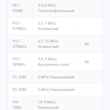
PET-
3-8,5 MHz/
512MD
Трансэзофагеальный
PVT-
2,5-7 MHz/
675MVL
Конвексный
PVT-
2,5-7,5 MHz/
4D
675MVS
Конвексный
PVT-
3,6-11 MHz/
4D
681MVL
Внутриполостной
PC-20M
2 MHz/ Карандашный
PC-50M
5 MHz/ Карандашный
PSI-
1,8-6 MHz/
30BX
Конвексный