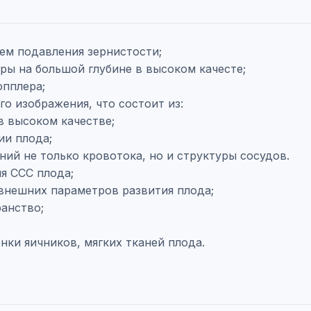
тем подавления зернистости;
уры на большой глубине в высоком качесте;
опплера;
о изображения, что состоит из:
в высоком качестве;
ии плода;
ений не только кровотока, но и структуры сосудов.
я ССС плода;
внешних параметров развития плода;
анство;
ки яичников, мягких тканей плода.