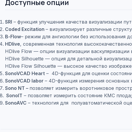
Доступные опции
SRI
– функция улучшения качества визуализации пу
Coded Excitation
– визуализирует различные структ
В-Flow
– режим для ангиологии без использования д
HDlive
, современная технология высококачественног
HDlive Flow — опции визуализации васкуляризации 
HDlive Silhouette — опция для детальной визуализац
HDlive Flow Silhouette — высокое качество изображ
SonoVCAD Heart
– 4D-функция для оценки состояни
SonoVCAD labor
– 4D-функция измерения основных 
Sono NT –
позволяет измерить воротниковое простр
SonoIT
– позволяет измерить состояние КМС плода;
SonoAVC
– технология для полуавтоматической оцен