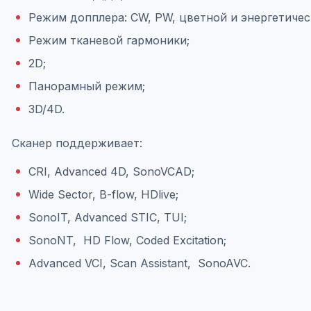
Режим допплера: СW, РW, цветной и энергетиче
Режим тканевой гармоники;
2D;
Панорамный режим;
3D/4D.
Сканер поддерживает:
CRI, Advanced 4D, SonoVCAD;
Wide Sector, B-flow, HDlive;
SonoIT, Advanced STIC, TUI;
SonoNT, HD Flow, Coded Excitation;
Advanced VCI, Scan Assistant, SonoAVC.