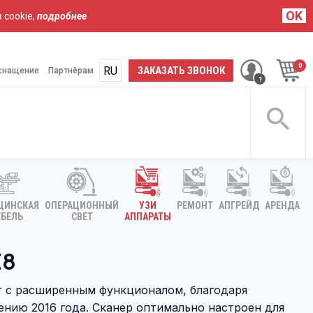
OK
 cookie,
подробнее
RU
UA
ЗАКАЗАТЬ ЗВОНОК
снащение
Партнёрам
ЦИНСКАЯ
ОПЕРАЦИОННЫЙ
УЗИ
РЕМОНТ
АПГРЕЙД
АРЕНДА
БЕЛЬ
СВЕТ
АППАРАТЫ
E8
ат с расширенным функционалом, благодаря
нию 2016 года. Сканер оптимально настроен для