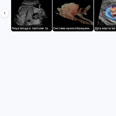
Лицо плода в третьем триместре беременности, визуализированное с помощью HDlive
Система кровообращения плода со STIC и B-потоком