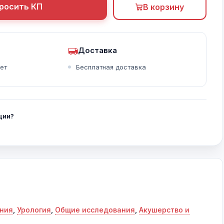
росить КП
В корзину
Доставка
Перфузия легких наблюдается с помощью Radiantflow
Вылочковая железа плода 26 недель
Внутриматочная спираль и фиброма с OmniView
ет
Бесплатная доставка
ции?
ания
,
Урология
,
Общие исследования
,
Акушерство и