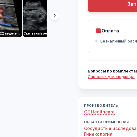
Зап
Оплата
Дуга аорты на 22 неделе с использованием Radiantflow™
Скелетный рендеринг с помощью расширенной VCI с OmniView
Перикализованные артерии на 25 неделе с использованием Radiantflow
Безналичный расч
Вопросы по комплекта
Спросить у менеджера
ПРОИЗВОДИТЕЛЬ
GE Healthcare
ОБЛАСТИ ПРИМЕНЕНИЯ
Сосудистые исследов
Гинекология