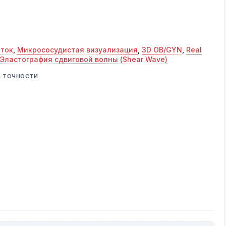
ток
,
Микрососудистая визуализация
,
3D OB/GYN
,
Real
Эластография сдвиговой волны (Shear Wave)
Й ТОЧНОСТИ