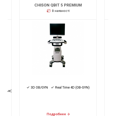
CHISON QBIT 5 PREMIUM
В наявності
3D OB/GYN
Real Time 4D (OB-GYN)
r Wave)
я
Подробнее