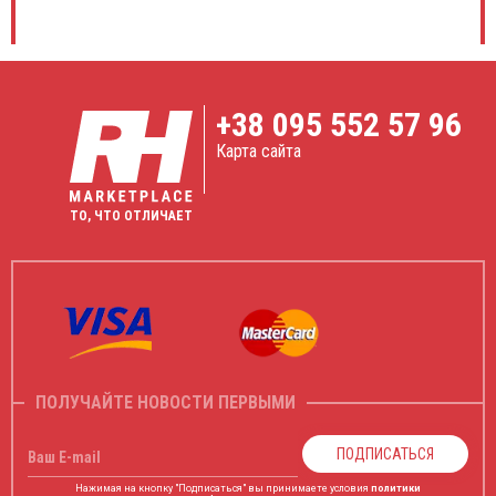
PHILIPS ClearVue 550
★ ★ ★ ★ ★
Чудовий, компактний та мобільний апарат. Широко
використовуємо в нашій клініці як мобільний апарат в
операційній та в перев'язочній служить нам відмінну
+38
095 552 57 96
службу. Картинкою задоволені з допомогою опції
SonoCT наче на апараті МРТ.
Карта сайта
12.09.2022
ТО, ЧТО ОТЛИЧАЕТ
Марія Кравчук
PHILIPS iU22
★ ★ ★ ★ ★
За свої гроші дуже хороший апарат, задоволені якістю
сірошкальної картинки та доплерів. Під час дослідень
відмічу роботу функції XRES адже видно що на різних
присетах під її впливом картинка адаптується та стає
чіткою
ПОЛУЧАЙТЕ НОВОСТИ ПЕРВЫМИ
ПОДПИСАТЬСЯ
Ваш E-mail
15.05.2022
Нажимая на кнопку "Подписаться" вы принимаете условия
политики