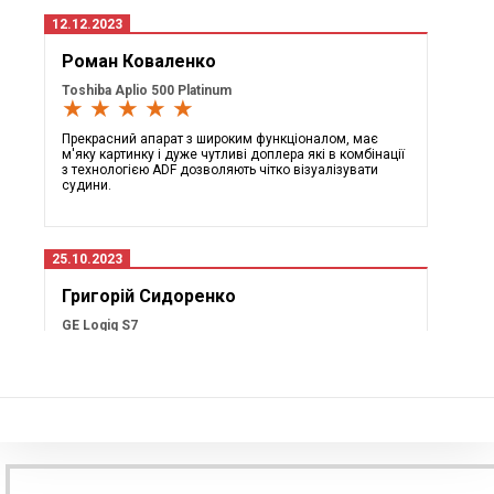
12.12.2023
Роман Коваленко
Toshiba Aplio 500 Platinum
★ ★ ★ ★ ★
Прекрасний апарат з широким функціоналом, має
м'яку картинку і дуже чутливі доплера які в комбінації
з технологією ADF дозволяють чітко візуалізувати
судини.
25.10.2023
Григорій Сидоренко
GE Logiq S7
★ ★ ★ ★ ★
Дуже раді що купили, висока якість картинки та
доплерів все чітко видно, також дуже скоротили час
обстежень вагітних з допомогою функції Measure
Assistant OB яка дозволяє автоматично проводити
біометрію плоду.