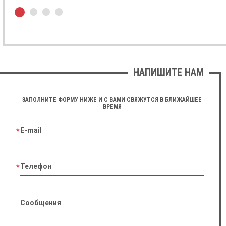
Дмитро Ковальченко
GE Logiq F6
★ ★ ★ ★ ★
Якісний, простий та зручний у використанні апарат.
Відмічу високу якість сірошкальної картинки та
доплерів які забезпечені технологією SRI та SRI HD
НАПИШИТЕ НАМ
23.03.2023
ЗАПОЛНИТЕ ФОРМУ НИЖЕ И С ВАМИ СВЯЖУТСЯ В БЛИЖАЙШЕЕ
ВРЕМЯ
Оксана Шевченко
Samsung Medison HS40
E-mail
★ ★ ★ ★ ★
Дуже задоволена апаратом, тут прекрасна м'яка та
чітка картинка, чудові доплера і величезний
функціонал, його легко пересувати по клініці. Та з ним
Телефон
зручно робити пункції з допомогою технології
NeedleMate+
Сообщения
27.02.2023