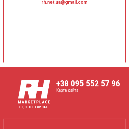
★ ★ ★ ★ ★
rh.net.ua@gmail.com
З переваг виділю технологію TVM яка кратно
покращує якість зображення, воно чітке та
деталізоване. Це дозволяє мені впевнено ставити
діагнози та вірно ставити діагнози.
06.10.2022
Сергій Шевченко
PHILIPS ClearVue 550
★ ★ ★ ★ ★
Чудовий, компактний та мобільний апарат. Широко
використовуємо в нашій клініці як мобільний апарат в
операційній та в перев'язочній служить нам відмінну
+38
095 552 57 96
службу. Картинкою задоволені з допомогою опції
SonoCT наче на апараті МРТ.
Карта сайта
12.09.2022
ТО, ЧТО ОТЛИЧАЕТ
Марія Кравчук
PHILIPS iU22
★ ★ ★ ★ ★