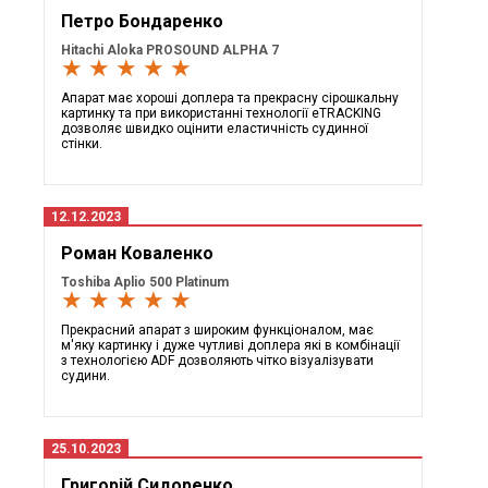
Петро Бондаренко
Hitachi Aloka PROSOUND ALPHA 7
★ ★ ★ ★ ★
Апарат має хороші доплера та прекрасну сірошкальну
картинку та при використанні технології eTRACKING
дозволяє швидко оцінити еластичність судинної
стінки.
12.12.2023
Роман Коваленко
Toshiba Aplio 500 Platinum
★ ★ ★ ★ ★
Прекрасний апарат з широким функціоналом, має
м'яку картинку і дуже чутливі доплера які в комбінації
з технологією ADF дозволяють чітко візуалізувати
судини.
25.10.2023
Григорій Сидоренко