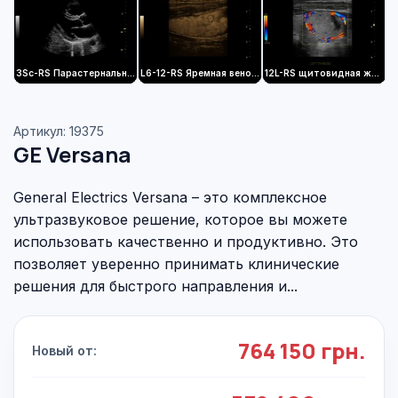
3Sc-RS Парастернальная длинная ось сердца
L6-12-RS Яремная венозная система с B-Flow
12L-RS щитовидная железа с цветным доплером
Артикул: 19375
GE Versana
General Electrics Versana – это комплексное
ультразвуковое решение, которое вы можете
использовать качественно и продуктивно. Это
позволяет уверенно принимать клинические
решения для быстрого направления и...
764 150 грн.
Новый от: