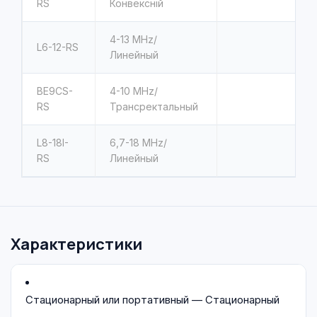
RS
Конвексній
4-13
MHz/
L6-12-RS
Линейный
BE9CS-
4-10
MHz/
RS
Трансректальный
L8-18I-
6,7-18
MHz/
RS
Линейный
Характеристики
Стационарный или портативный — Стационарный