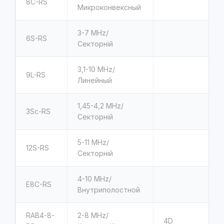
8C-RS
Микроконвексный
3-7
MHz/
6S-RS
Секторній
3,1-10 MHz/
9L-RS
Линейный
1,45-4,2
MHz/
3Sc-RS
Секторній
5-11
MHz/
12S-RS
Секторній
4-10
MHz/
E8C-RS
Внутриполостной
RAB4-8-
2-8
MHz/
4D