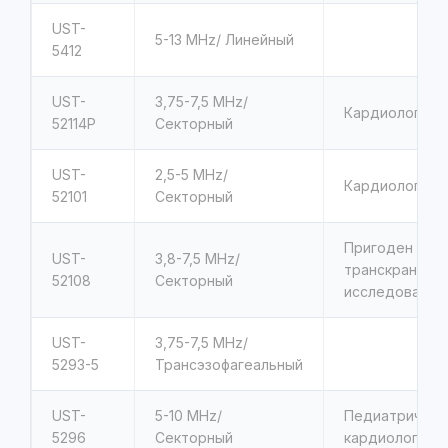
UST-
5-13
MHz/ Линейный
5412
UST-
3,75-7,5
MHz/
Кардиологиче
52114P
Секторный
UST-
2,5-5
MHz/
Кардиологиче
52101
Секторный
Пригоден для
UST-
3,8-7,5
MHz/
транскраниал
52108
Секторный
исследований
UST-
3,75-7,5
MHz/
5293-5
Трансэзофагеальный
UST-
5-10
MHz/
Педиатрическ
5296
Секторный
кардиологиче