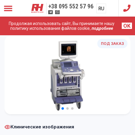
+38
095 552 57 96
RU
UA
Продолжая использовать сайт, Вы принимаете нашу
OK
Главная
/
УЗИ Аппараты
/
Hitachi (Aloka)
/
Hitachi Aloka
политику использования файлов cookie,
подробнее
ProSound Alpha 10
ПОД ЗАКАЗ
Клинические изображения